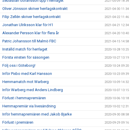
Sebastian Göransson upp i herrlaget
2021-05-09 18:34
Oliver Jönsson skriver herrlagskontrakt
2021-04-30 11:34
Filip Zellén skriver herrlagskontrakt
2021-04-22 11:46
Jonathan Ulriksson klar för H1
2021-04-21 12:34
Alexander Persson klar för flera år
2021-04-20 10:40
Patric Johansson till Malmö FBC
2021-04-15 14:58
Inställd match för herrlaget
2020-10-28 10:25
Första vinsten för säsongen
2020-10-27 13:19
Följ oss i Göteborg!
2020-10-24 09:20
Inför Pixbo med Karl Hansson
2020-10-23 09:39
Hemmamatch mot Warberg
2020-10-09 14:32
Inför Warberg med Anders Lindberg
2020-10-07 13:15
Förlust i hemmapremiären
2020-10-06 10:18
Hemmapremiär via livesändning
2020-10-02 12:31
Inför hemmapremiären med Jakob Bjarke
2020-09-30 08:58
Förlust i premiären
2020-09-29 09:16