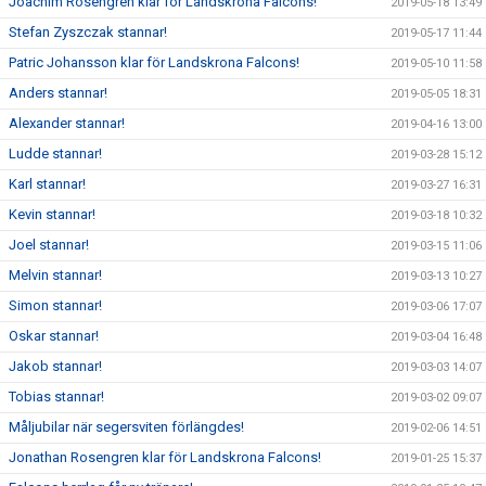
Joachim Rosengren klar för Landskrona Falcons!
2019-05-18 13:49
Stefan Zyszczak stannar!
2019-05-17 11:44
Patric Johansson klar för Landskrona Falcons!
2019-05-10 11:58
Anders stannar!
2019-05-05 18:31
Alexander stannar!
2019-04-16 13:00
Ludde stannar!
2019-03-28 15:12
Karl stannar!
2019-03-27 16:31
Kevin stannar!
2019-03-18 10:32
Joel stannar!
2019-03-15 11:06
Melvin stannar!
2019-03-13 10:27
Simon stannar!
2019-03-06 17:07
Oskar stannar!
2019-03-04 16:48
Jakob stannar!
2019-03-03 14:07
Tobias stannar!
2019-03-02 09:07
Måljubilar när segersviten förlängdes!
2019-02-06 14:51
Jonathan Rosengren klar för Landskrona Falcons!
2019-01-25 15:37