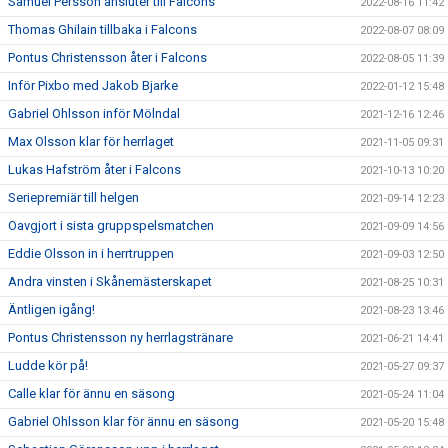
Samuel Persson ansluter till Falcons
2022-08-16 11:42
Thomas Ghilain tillbaka i Falcons
2022-08-07 08:09
Pontus Christensson åter i Falcons
2022-08-05 11:39
Inför Pixbo med Jakob Bjarke
2022-01-12 15:48
Gabriel Ohlsson inför Mölndal
2021-12-16 12:46
Max Olsson klar för herrlaget
2021-11-05 09:31
Lukas Hafström åter i Falcons
2021-10-13 10:20
Seriepremiär till helgen
2021-09-14 12:23
Oavgjort i sista gruppspelsmatchen
2021-09-09 14:56
Eddie Olsson in i herrtruppen
2021-09-03 12:50
Andra vinsten i Skånemästerskapet
2021-08-25 10:31
Äntligen igång!
2021-08-23 13:46
Pontus Christensson ny herrlagstränare
2021-06-21 14:41
Ludde kör på!
2021-05-27 09:37
Calle klar för ännu en säsong
2021-05-24 11:04
Gabriel Ohlsson klar för ännu en säsong
2021-05-20 15:48