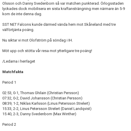
Olsson och Danny Svedenborn så var matchen punkterad. Örlogsstaden
lyckades dock mobilisera en sista kraftansträngning men närmare än 5-9
kom de inte denna dag.
SST NET Falcons kunde därmed vända hem mot Skåneland med tre
välförtjänta poäng.
Nu siktar vi mot Olofström på söndag i IH.
Möt upp och stötta vår resa mot ytterligare tre poäng!
/Ledarna i herrlaget
Matchfakta
Period 1
02:53, 0-1, Thomas Ghilain (Christian Persson)
07:32, 0-2, David Johansson (Christian Persson)
08:39, 1-2, Niklas Karlsson (Linus Petersson Strelert)
15:33, 2-2, Linus Petersson Strelert (Daniel Landqvist)
15:40, 2-3, Danny Svedenborn (Max Winther)
Period 2