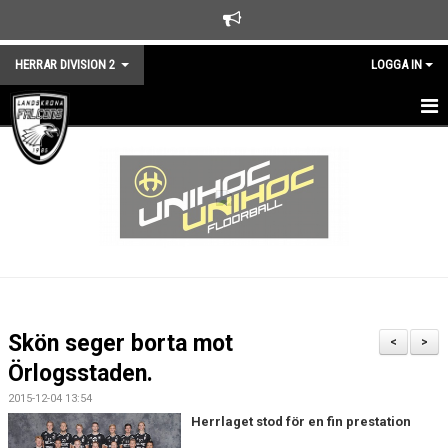
HERRAR DIVISION 2
LOGGA IN
HEM
NYHETER
TRUPPEN
KALENDER
MATCHER
Skön seger borta mot
<
>
KONTAKT
Örlogsstaden.
2015-12-04 13:54
Herrlaget stod för en fin prestation