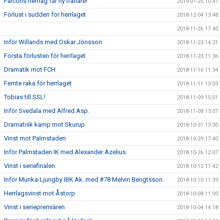
Falcons herrlag får ny tränare!
2019-01-25 10:47
Förlust i sudden för herrlaget
2018-12-04 13:48
2018-11-26 17:40
Inför Willands med Oskar Jönsson
2018-11-23 14:21
Första förlusten för herrlaget
2018-11-23 11:36
Dramatik mot FCH
2018-11-16 11:34
Femte raka för herrlaget
2018-11-11 13:03
Tobias till SSL!
2018-11-09 15:01
Inför Svedala med Alfred Asp.
2018-11-08 13:07
Dramatisk kamp mot Skurup
2018-10-31 13:30
Vinst mot Palmstaden
2018-10-29 17:40
Inför Palmstaden IK med Alexander Azelius.
2018-10-26 12:07
Vinst i seriefinalen
2018-10-12 11:42
Inför Munka-Ljungby IBK Ak. med #78 Melvin Bengtsson.
2018-10-10 11:39
Herrlagsvinst mot Åstorp
2018-10-08 11:00
Vinst i seriepremiären
2018-10-04 14:18