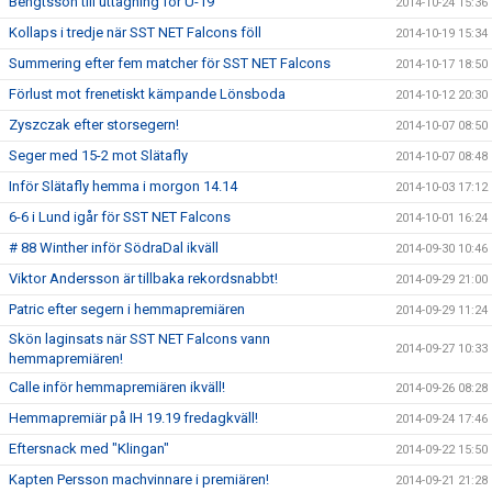
Bengtsson till uttagning för U-19
2014-10-24 15:36
Kollaps i tredje när SST NET Falcons föll
2014-10-19 15:34
Summering efter fem matcher för SST NET Falcons
2014-10-17 18:50
Förlust mot frenetiskt kämpande Lönsboda
2014-10-12 20:30
Zyszczak efter storsegern!
2014-10-07 08:50
Seger med 15-2 mot Slätafly
2014-10-07 08:48
Inför Slätafly hemma i morgon 14.14
2014-10-03 17:12
6-6 i Lund igår för SST NET Falcons
2014-10-01 16:24
# 88 Winther inför SödraDal ikväll
2014-09-30 10:46
Viktor Andersson är tillbaka rekordsnabbt!
2014-09-29 21:00
Patric efter segern i hemmapremiären
2014-09-29 11:24
Skön laginsats när SST NET Falcons vann
2014-09-27 10:33
hemmapremiären!
Calle inför hemmapremiären ikväll!
2014-09-26 08:28
Hemmapremiär på IH 19.19 fredagkväll!
2014-09-24 17:46
Eftersnack med "Klingan"
2014-09-22 15:50
Kapten Persson machvinnare i premiären!
2014-09-21 21:28