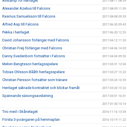
Avstamp för herrlaget
2017-08-11 08:59
Alexander Azelius till Falcons
2017-08-09 11:09
Rasmus Samuelsson till Falcons
2017-08-08 09:39
Alfred Asp till Falcons
2017-06-30 09:43
Pekka i herrlaget
2017-06-20 12:25
David Johansson förlänger med Falcons
2017-04-12 11:53
Christian Freij förlänger med Falcons
2017-04-06 14:03
Danny Svedenborn fortsätter i Falcons
2017-04-04 09:55
Melvin Bengtsson herrlagsspelare
2017-03-31 12:04
Tobias Ohlsson-Bååth herrlagsspelare
2017-03-27 15:22
Christian Persson fortsätter som tränare
2017-03-24 10:59
Herrlaget säkrade kontraktet och blickar framåt
2017-03-20 15:52
Spännande säsongsavslutning
2017-03-01 16:01
2017-01-30 10:14
Trio med i Skånelaget
2016-11-16 13:34
Första 3-poängaren på hemmaplan
2016-10-19 11:22