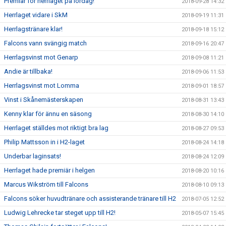
Premiär för herrlaget på lördag!
2018-09-28 14:32
Herrlaget vidare i SkM
2018-09-19 11:31
Herrlagstränare klar!
2018-09-18 15:12
Falcons vann svängig match
2018-09-16 20:47
Herrlagsvinst mot Genarp
2018-09-08 11:21
Andie är tillbaka!
2018-09-06 11:53
Herrlagsvinst mot Lomma
2018-09-01 18:57
Vinst i Skånemästerskapen
2018-08-31 13:43
Kenny klar för ännu en säsong
2018-08-30 14:10
Herrlaget ställdes mot riktigt bra lag
2018-08-27 09:53
Philip Mattsson in i H2-laget
2018-08-24 14:18
Underbar laginsats!
2018-08-24 12:09
Herrlaget hade premiär i helgen
2018-08-20 10:16
Marcus Wikström till Falcons
2018-08-10 09:13
Falcons söker huvudtränare och assisterande tränare till H2
2018-07-05 12:52
Ludwig Lehrecke tar steget upp till H2!
2018-05-07 15:45