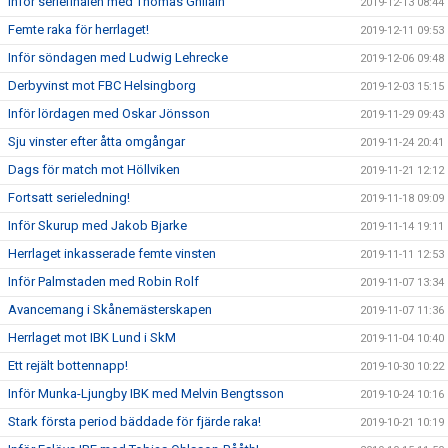
Inför seriefinalen med Thomas Ghilain
2019-12-13 08:44
Femte raka för herrlaget!
2019-12-11 09:53
Inför söndagen med Ludwig Lehrecke
2019-12-06 09:48
Derbyvinst mot FBC Helsingborg
2019-12-03 15:15
Inför lördagen med Oskar Jönsson
2019-11-29 09:43
Sju vinster efter åtta omgångar
2019-11-24 20:41
Dags för match mot Höllviken
2019-11-21 12:12
Fortsatt serieledning!
2019-11-18 09:09
Inför Skurup med Jakob Bjarke
2019-11-14 19:11
Herrlaget inkasserade femte vinsten
2019-11-11 12:53
Inför Palmstaden med Robin Rolf
2019-11-07 13:34
Avancemang i Skånemästerskapen
2019-11-07 11:36
Herrlaget mot IBK Lund i SkM
2019-11-04 10:40
Ett rejält bottennapp!
2019-10-30 10:22
Inför Munka-Ljungby IBK med Melvin Bengtsson
2019-10-24 10:16
Stark första period bäddade för fjärde raka!
2019-10-21 10:19