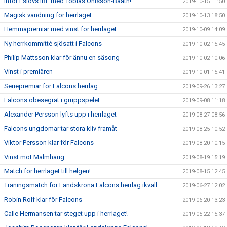
Inför Eslövs IBF med Tobias Ohlsson-Bååth!
2019-10-15 11:50
Magisk vändning för herrlaget
2019-10-13 18:50
Hemmapremiär med vinst för herrlaget
2019-10-09 14:09
Ny herrkommitté sjösatt i Falcons
2019-10-02 15:45
Philip Mattsson klar för ännu en säsong
2019-10-02 10:06
Vinst i premiären
2019-10-01 15:41
Seriepremiär för Falcons herrlag
2019-09-26 13:27
Falcons obesegrat i gruppspelet
2019-09-08 11:18
Alexander Persson lyfts upp i herrlaget
2019-08-27 08:56
Falcons ungdomar tar stora kliv framåt
2019-08-25 10:52
Viktor Persson klar för Falcons
2019-08-20 10:15
Vinst mot Malmhaug
2019-08-19 15:19
Match för herrlaget till helgen!
2019-08-15 12:45
Träningsmatch för Landskrona Falcons herrlag ikväll
2019-06-27 12:02
Robin Rolf klar för Falcons
2019-06-20 13:23
Calle Hermansen tar steget upp i herrlaget!
2019-05-22 15:37