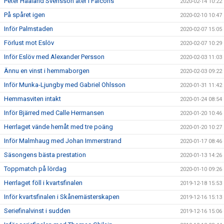
Peter Haaland Svensson åter i Falcons
2020-02-14 10:22
På spåret igen
2020-02-10 10:47
Inför Palmstaden
2020-02-07 15:05
Förlust mot Eslöv
2020-02-07 10:29
Inför Eslöv med Alexander Persson
2020-02-03 11:03
Ännu en vinst i hemmaborgen
2020-02-03 09:22
Inför Munka-Ljungby med Gabriel Ohlsson
2020-01-31 11:42
Hemmasviten intakt
2020-01-24 08:54
Inför Bjärred med Calle Hermansen
2020-01-20 10:46
Herrlaget vände hemåt med tre poäng
2020-01-20 10:27
Inför Malmhaug med Johan Immerstrand
2020-01-17 08:46
Säsongens bästa prestation
2020-01-13 14:26
Toppmatch på lördag
2020-01-10 09:26
Herrlaget föll i kvartsfinalen
2019-12-18 15:53
Inför kvartsfinalen i Skånemästerskapen
2019-12-16 15:13
Seriefinalvinst i sudden
2019-12-16 15:06