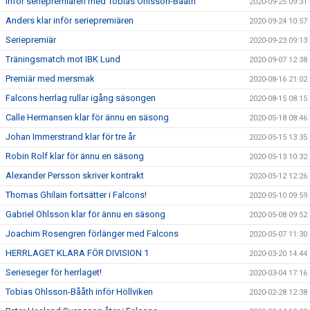
Inför seriepremiären med Tobias Ohlsson-Bååth
2020-09-25 09:31
Anders klar inför seriepremiären
2020-09-24 10:57
Seriepremiär
2020-09-23 09:13
Träningsmatch mot IBK Lund
2020-09-07 12:38
Premiär med mersmak
2020-08-16 21:02
Falcons herrlag rullar igång säsongen
2020-08-15 08:15
Calle Hermansen klar för ännu en säsong
2020-05-18 08:46
Johan Immerstrand klar för tre år
2020-05-15 13:35
Robin Rolf klar för ännu en säsong
2020-05-13 10:32
Alexander Persson skriver kontrakt
2020-05-12 12:26
Thomas Ghilain fortsätter i Falcons!
2020-05-10 09:59
Gabriel Ohlsson klar för ännu en säsong
2020-05-08 09:52
Joachim Rosengren förlänger med Falcons
2020-05-07 11:30
HERRLAGET KLARA FÖR DIVISION 1
2020-03-20 14:44
Serieseger för herrlaget!
2020-03-04 17:16
Tobias Ohlsson-Bååth inför Höllviken
2020-02-28 12:38