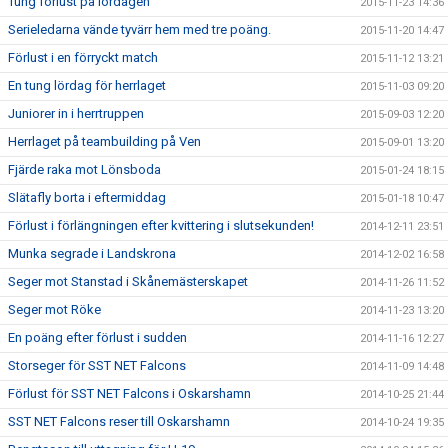
Tung förlust på lördagen
2015-11-23 14:36
Serieledarna vände tyvärr hem med tre poäng.
2015-11-20 14:47
Förlust i en förryckt match
2015-11-12 13:21
En tung lördag för herrlaget
2015-11-03 09:20
Juniorer in i herrtruppen
2015-09-03 12:20
Herrlaget på teambuilding på Ven
2015-09-01 13:20
Fjärde raka mot Lönsboda
2015-01-24 18:15
Slätafly borta i eftermiddag
2015-01-18 10:47
Förlust i förlängningen efter kvittering i slutsekunden!
2014-12-11 23:51
Munka segrade i Landskrona
2014-12-02 16:58
Seger mot Stanstad i Skånemästerskapet
2014-11-26 11:52
Seger mot Röke
2014-11-23 13:20
En poäng efter förlust i sudden
2014-11-16 12:27
Storseger för SST NET Falcons
2014-11-09 14:48
Förlust för SST NET Falcons i Oskarshamn
2014-10-25 21:44
SST NET Falcons reser till Oskarshamn
2014-10-24 19:35