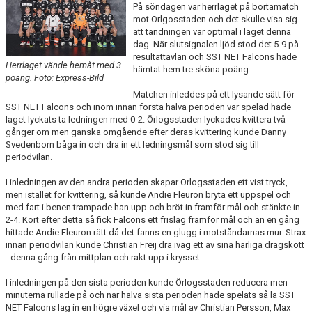
På söndagen var herrlaget på bortamatch
mot Örlgosstaden och det skulle visa sig
att tändningen var optimal i laget denna
dag. När slutsignalen ljöd stod det 5-9 på
resultattavlan och SST NET Falcons hade
Herrlaget vände hemåt med 3
hämtat hem tre sköna poäng.
poäng. Foto: Express-Bild
Matchen inleddes på ett lysande sätt för
SST NET Falcons och inom innan första halva perioden var spelad hade
laget lyckats ta ledningen med 0-2. Örlogsstaden lyckades kvittera två
gånger om men ganska omgående efter deras kvittering kunde Danny
Svedenborn båga in och dra in ett ledningsmål som stod sig till
periodvilan.
I inledningen av den andra perioden skapar Örlogsstaden ett vist tryck,
men istället för kvittering, så kunde Andie Fleuron bryta ett uppspel och
med fart i benen trampade han upp och bröt in framför mål och stänkte in
2-4. Kort efter detta så fick Falcons ett frislag framför mål och än en gång
hittade Andie Fleuron rätt då det fanns en glugg i motståndarnas mur. Strax
innan periodvilan kunde Christian Freij dra iväg ett av sina härliga dragskott
- denna gång från mittplan och rakt upp i krysset.
I inledningen på den sista perioden kunde Örlogsstaden reducera men
minuterna rullade på och när halva sista perioden hade spelats så la SST
NET Falcons lag in en högre växel och via mål av Christian Persson, Max