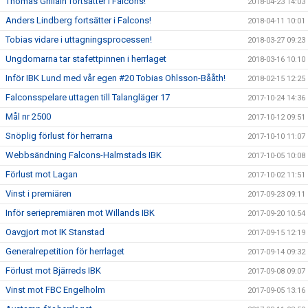
Thomas Ghilain fortsätter i Falcons!
2018-04-23 14:03
Anders Lindberg fortsätter i Falcons!
2018-04-11 10:01
Tobias vidare i uttagningsprocessen!
2018-03-27 09:23
Ungdomarna tar stafettpinnen i herrlaget
2018-03-16 10:10
Inför IBK Lund med vår egen #20 Tobias Ohlsson-Bååth!
2018-02-15 12:25
Falconsspelare uttagen till Talangläger 17
2017-10-24 14:36
Mål nr 2500
2017-10-12 09:51
Snöplig förlust för herrarna
2017-10-10 11:07
Webbsändning Falcons-Halmstads IBK
2017-10-05 10:08
Förlust mot Lagan
2017-10-02 11:51
Vinst i premiären
2017-09-23 09:11
Inför seriepremiären mot Willands IBK
2017-09-20 10:54
Oavgjort mot IK Stanstad
2017-09-15 12:19
Generalrepetition för herrlaget
2017-09-14 09:32
Förlust mot Bjärreds IBK
2017-09-08 09:07
Vinst mot FBC Engelholm
2017-09-05 13:16