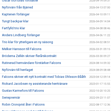
Oscar och Elias fortsätter
2026-04-14 09:37
Nyförvärv från Bjärred
2026-04-13 07:00
Kaptenen förlänger
2026-04-10 09:11
Tungt backpar klar
2026-04-09 14:04
Fartfylld trio klar
2026-04-08 08:46
Anders Lindberg förlänger
2026-04-06 11:22
Trio klar för ytterligare en ny säsong
2026-04-02 08:51
Melker Hansson till Falcons
2026-03-31 09:15
Bröderna Zellén skriver flerårskontrakt
2026-03-30 09:27
Rutinerad hemvändare förstärker Falcons
2024-08-14 09:32
Nyförvärv till herrlaget
2024-08-09 08:48
Falcons skriver ett nytt kontrakt med Tobias Ohlsson-Bååth
2023-04-12 09:14
Rickard Jacobsen ny assisterande herrtränare
2023-01-17 15:55
Gustav Karmefors till Falcons
2022-10-20 10:25
Seriepremiär
2022-09-23 11:07
Robin Cronqvist åter i Falcons
2022-08-17 12:36