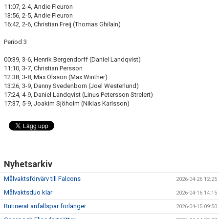
11:07, 2-4, Andie Fleuron
13:56, 2-5, Andie Fleuron
16:42, 2-6, Christian Freij (Thomas Ghilain)
Period 3
00:39, 3-6, Henrik Bergendorff (Daniel Landqvist)
11:10, 3-7, Christian Persson
12:38, 3-8, Max Olsson (Max Winther)
13:26, 3-9, Danny Svedenborn (Joel Westerlund)
17:24, 4-9, Daniel Landqvist (Linus Petersson Strelert)
17:37, 5-9, Joakim Sjöholm (Niklas Karlsson)
Nyhetsarkiv
Målvaktsförvärv till Falcons
2026-04-26 12:25
Målvaktsduo klar
2026-04-16 14:15
Rutinerat anfallspar förlänger
2026-04-15 09:50