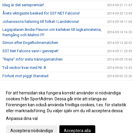
Idag är det seriepremiär!
2014-09-21 11:47
Årets viktigaste besked för SST NET Falcons!
2014-09-20 13:49
Johanssons hälsning till folket i Landskrona!
2014-09-18 11:04
Lagspelaren Andie Fleuron om kärleken till lagkamraterna,
2014-09-14 16:20
framgång och Malmö FF
Simon efter Engelholmsmatchen
2014-09-13 20:52
SST Net Falcons vann i genrepet!
2014-09-11 23:39
"Rejne" inför sista träningsmatchen
2014-09-09 10:40
Två veckor kvar med Nr. 8
2014-09-06 15:43
Förlust mot piggt Stanstad
2014-09-05 22:26
25 dagar kvar
2014-09-02 16:49
Persson och Lind nya kaptener
För att hemsidan ska fungera korrekt använder vi nödvändiga
2014-08-24 21:38
cookies från SportAdmin. Dessa går inte att stänga av.
Herrarna till Mullsjö
2014-08-22 11:17
Föreningen kan också använda frivilliga cookies, t.ex. för statistik
eller marknadsföring. Du väljer själv om du vill acceptera dessa.
Anpassa dina val
Cookie-inställningar
Gå till Webbversion
Acceptera nödvändiga
Acceptera alla