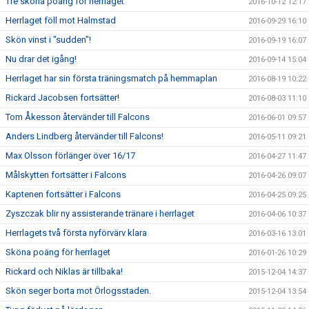
Tre sköna poäng för herrlaget
2016-10-12 12:17
Herrlaget föll mot Halmstad
2016-09-29 16:10
Skön vinst i "sudden"!
2016-09-19 16:07
Nu drar det igång!
2016-09-14 15:04
Herrlaget har sin första träningsmatch på hemmaplan
2016-08-19 10:22
Rickard Jacobsen fortsätter!
2016-08-03 11:10
Tom Åkesson återvänder till Falcons
2016-06-01 09:57
Anders Lindberg återvänder till Falcons!
2016-05-11 09:21
Max Olsson förlänger över 16/17
2016-04-27 11:47
Målskytten fortsätter i Falcons
2016-04-26 09:07
Kaptenen fortsätter i Falcons
2016-04-25 09:25
Zyszczak blir ny assisterande tränare i herrlaget
2016-04-06 10:37
Herrlagets två första nyförvärv klara
2016-03-16 13:01
Sköna poäng för herrlaget
2016-01-26 10:29
Rickard och Niklas är tillbaka!
2015-12-04 14:37
Skön seger borta mot Örlogsstaden.
2015-12-04 13:54