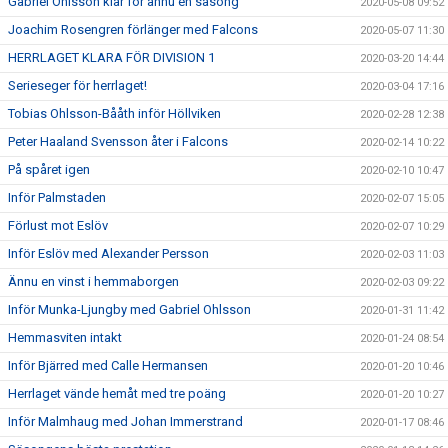
Gabriel Ohlsson klar för ännu en säsong
2020-05-08 09:52
Joachim Rosengren förlänger med Falcons
2020-05-07 11:30
HERRLAGET KLARA FÖR DIVISION 1
2020-03-20 14:44
Serieseger för herrlaget!
2020-03-04 17:16
Tobias Ohlsson-Bååth inför Höllviken
2020-02-28 12:38
Peter Haaland Svensson åter i Falcons
2020-02-14 10:22
På spåret igen
2020-02-10 10:47
Inför Palmstaden
2020-02-07 15:05
Förlust mot Eslöv
2020-02-07 10:29
Inför Eslöv med Alexander Persson
2020-02-03 11:03
Ännu en vinst i hemmaborgen
2020-02-03 09:22
Inför Munka-Ljungby med Gabriel Ohlsson
2020-01-31 11:42
Hemmasviten intakt
2020-01-24 08:54
Inför Bjärred med Calle Hermansen
2020-01-20 10:46
Herrlaget vände hemåt med tre poäng
2020-01-20 10:27
Inför Malmhaug med Johan Immerstrand
2020-01-17 08:46