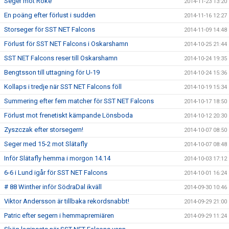
Seger mot Röke
2014-11-23 13:20
En poäng efter förlust i sudden
2014-11-16 12:27
Storseger för SST NET Falcons
2014-11-09 14:48
Förlust för SST NET Falcons i Oskarshamn
2014-10-25 21:44
SST NET Falcons reser till Oskarshamn
2014-10-24 19:35
Bengtsson till uttagning för U-19
2014-10-24 15:36
Kollaps i tredje när SST NET Falcons föll
2014-10-19 15:34
Summering efter fem matcher för SST NET Falcons
2014-10-17 18:50
Förlust mot frenetiskt kämpande Lönsboda
2014-10-12 20:30
Zyszczak efter storsegern!
2014-10-07 08:50
Seger med 15-2 mot Slätafly
2014-10-07 08:48
Inför Slätafly hemma i morgon 14.14
2014-10-03 17:12
6-6 i Lund igår för SST NET Falcons
2014-10-01 16:24
# 88 Winther inför SödraDal ikväll
2014-09-30 10:46
Viktor Andersson är tillbaka rekordsnabbt!
2014-09-29 21:00
Patric efter segern i hemmapremiären
2014-09-29 11:24