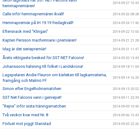
Skön laginsats när SST NET Falcons vann
2014-09-27 10:33
hemmapremiären!
Calle inför hemmapremiären ikväll!
2014-09-26 08:28
Hemmapremiär på IH 19.19 fredagkväll!
2014-09-24 17:46
Eftersnack med "Klingan"
2014-09-22 15:50
Kapten Persson machvinnare i premiären!
2014-09-21 21:28
Idag är det seriepremiär!
2014-09-21 11:47
Årets viktigaste besked för SST NET Falcons!
2014-09-20 13:49
Johanssons hälsning till folket i Landskrona!
2014-09-18 11:04
Lagspelaren Andie Fleuron om kärleken till lagkamraterna,
2014-09-14 16:20
framgång och Malmö FF
Simon efter Engelholmsmatchen
2014-09-13 20:52
SST Net Falcons vann i genrepet!
2014-09-11 23:39
"Rejne" inför sista träningsmatchen
2014-09-09 10:40
Två veckor kvar med Nr. 8
2014-09-06 15:43
Förlust mot piggt Stanstad
2014-09-05 22:26
25 dagar kvar
2014-09-02 16:49