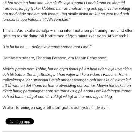
så bra som jag bara kan. Jag skulle vilja stanna i Landskrona en lång tid
framöver, för jag tycker klubben har rätt målsättning och jag trivs här väldigt
bra med både spelare och ledare. Jag skulle älska att kunna vara med och
försöka ta upp Falcons till Allsvenskan.”
Till sist: Vad skulle du välja – vinna internmatchen på träning mot Lind eller
göra en tokräddning på bortre med någon minut kvar av en JAS-match?
”Ha ha ha ha……..definitivt internmatchen mot Lind!.”
Herrlagets tränare, Christian Persson, om Melvin Bengtsson:
Melvin, precis som Tobbe, har en grym fokus på att hela tiden vilja utvecklas
och bli bättre. Det är jätteskoj att han väljer att köra vidare i Falcons. Hans
målvaktsspel har utvecklats rejält under säsongen och det ska bli riktigt kul
att få vara en del i hans fortsatta utveckling och karriär
.
Melvin har också en
riktigt härlig personlighet som smittar av sig på andra i omklädningsrummet
och på banan, något som är väldigt viktigt att ha med sig i ett lag.
Vi alla i föreningen säger ett stort grattis och lycka till, Melvin!