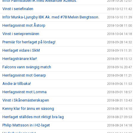
Inför Palmstaden IK med Alexander Azelius.
2018-10-26 12:07
Vinst i seriefinalen
2018-10-12 11:42
Inför Munka-Ljungby IBK Ak. med #78 Melvin Bengtsson.
2018-10-10 11:39
Herrlagsvinst mot Åstorp
2018-10-08 11:00
Vinst i seriepremiären
2018-10-04 14:18
Premiär för herrlaget på lördag!
2018-09-28 14:32
Herrlaget vidare i SkM
2018-09-19 11:31
Herrlagstränare klar!
2018-09-18 15:12
Falcons vann svängig match
2018-09-16 20:47
Herrlagsvinst mot Genarp
2018-09-08 11:21
Andie är tillbaka!
2018-09-06 11:53
Herrlagsvinst mot Lomma
2018-09-01 18:57
Vinst i Skånemästerskapen
2018-08-31 13:43
Kenny klar för ännu en säsong
2018-08-30 14:10
Herrlaget ställdes mot riktigt bra lag
2018-08-27 09:53
Philip Mattsson in i H2-laget
2018-08-24 14:18