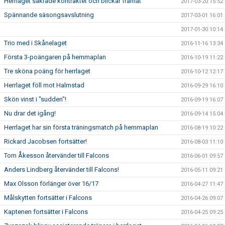
Herrlaget säkrade kontraktet och blickar framåt
2017-03-20 15:52
Spännande säsongsavslutning
2017-03-01 16:01
2017-01-30 10:14
Trio med i Skånelaget
2016-11-16 13:34
Första 3-poängaren på hemmaplan
2016-10-19 11:22
Tre sköna poäng för herrlaget
2016-10-12 12:17
Herrlaget föll mot Halmstad
2016-09-29 16:10
Skön vinst i "sudden"!
2016-09-19 16:07
Nu drar det igång!
2016-09-14 15:04
Herrlaget har sin första träningsmatch på hemmaplan
2016-08-19 10:22
Rickard Jacobsen fortsätter!
2016-08-03 11:10
Tom Åkesson återvänder till Falcons
2016-06-01 09:57
Anders Lindberg återvänder till Falcons!
2016-05-11 09:21
Max Olsson förlänger över 16/17
2016-04-27 11:47
Målskytten fortsätter i Falcons
2016-04-26 09:07
Kaptenen fortsätter i Falcons
2016-04-25 09:25