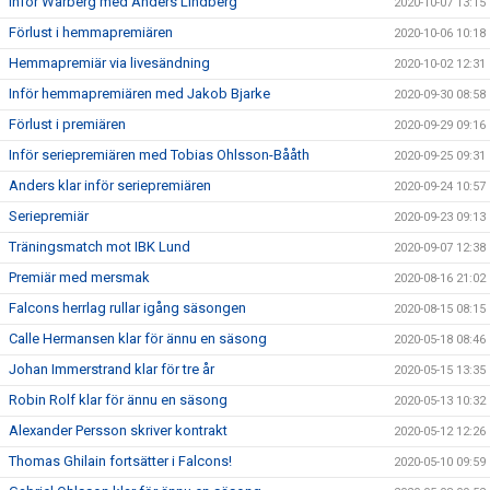
Inför Warberg med Anders Lindberg
2020-10-07 13:15
Förlust i hemmapremiären
2020-10-06 10:18
Hemmapremiär via livesändning
2020-10-02 12:31
Inför hemmapremiären med Jakob Bjarke
2020-09-30 08:58
Förlust i premiären
2020-09-29 09:16
Inför seriepremiären med Tobias Ohlsson-Bååth
2020-09-25 09:31
Anders klar inför seriepremiären
2020-09-24 10:57
Seriepremiär
2020-09-23 09:13
Träningsmatch mot IBK Lund
2020-09-07 12:38
Premiär med mersmak
2020-08-16 21:02
Falcons herrlag rullar igång säsongen
2020-08-15 08:15
Calle Hermansen klar för ännu en säsong
2020-05-18 08:46
Johan Immerstrand klar för tre år
2020-05-15 13:35
Robin Rolf klar för ännu en säsong
2020-05-13 10:32
Alexander Persson skriver kontrakt
2020-05-12 12:26
Thomas Ghilain fortsätter i Falcons!
2020-05-10 09:59