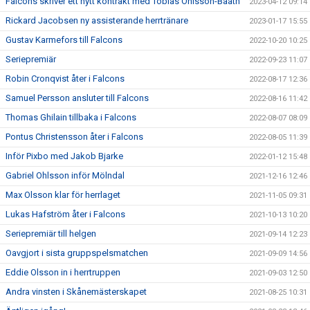
Falcons skriver ett nytt kontrakt med Tobias Ohlsson-Bååth
2023-04-12 09:14
Rickard Jacobsen ny assisterande herrtränare
2023-01-17 15:55
Gustav Karmefors till Falcons
2022-10-20 10:25
Seriepremiär
2022-09-23 11:07
Robin Cronqvist åter i Falcons
2022-08-17 12:36
Samuel Persson ansluter till Falcons
2022-08-16 11:42
Thomas Ghilain tillbaka i Falcons
2022-08-07 08:09
Pontus Christensson åter i Falcons
2022-08-05 11:39
Inför Pixbo med Jakob Bjarke
2022-01-12 15:48
Gabriel Ohlsson inför Mölndal
2021-12-16 12:46
Max Olsson klar för herrlaget
2021-11-05 09:31
Lukas Hafström åter i Falcons
2021-10-13 10:20
Seriepremiär till helgen
2021-09-14 12:23
Oavgjort i sista gruppspelsmatchen
2021-09-09 14:56
Eddie Olsson in i herrtruppen
2021-09-03 12:50
Andra vinsten i Skånemästerskapet
2021-08-25 10:31