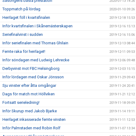
Säsongens bästa prestation
2020-01-13 14:26
Toppmatch på lördag
2020-01-10 09:26
Herrlaget föll i kvartsfinalen
2019-12-18 15:53
Inför kvartsfinalen i Skånemästerskapen
2019-12-16 15:13
Seriefinalvinst i sudden
2019-12-16 15:06
Inför seriefinalen med Thomas Ghilain
2019-12-13 08:44
Femte raka för herrlaget!
2019-12-11 09:53
Inför söndagen med Ludwig Lehrecke
2019-12-06 09:48
Derbyvinst mot FBC Helsingborg
2019-12-03 15:15
Inför lördagen med Oskar Jönsson
2019-11-29 09:43
Sju vinster efter åtta omgångar
2019-11-24 20:41
Dags för match mot Höllviken
2019-11-21 12:12
Fortsatt serieledning!
2019-11-18 09:09
Inför Skurup med Jakob Bjarke
2019-11-14 19:11
Herrlaget inkasserade femte vinsten
2019-11-11 12:53
Inför Palmstaden med Robin Rolf
2019-11-07 13:34