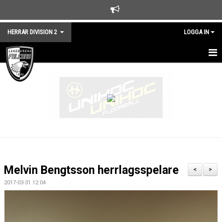
HERRAR DIVISION 2
LOGGA IN
HEM
NYHETER
TRUPPEN
KALENDER
MATCHER
Melvin Bengtsson herrlagsspelare
<
>
KONTAKT
2017-03-31 12:04