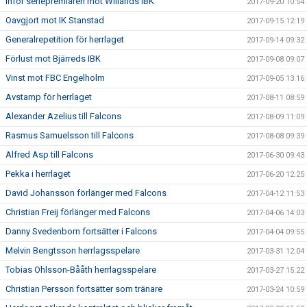
Inför seriepremiären mot Willands IBK
2017-09-20 10:54
Oavgjort mot IK Stanstad
2017-09-15 12:19
Generalrepetition för herrlaget
2017-09-14 09:32
Förlust mot Bjärreds IBK
2017-09-08 09:07
Vinst mot FBC Engelholm
2017-09-05 13:16
Avstamp för herrlaget
2017-08-11 08:59
Alexander Azelius till Falcons
2017-08-09 11:09
Rasmus Samuelsson till Falcons
2017-08-08 09:39
Alfred Asp till Falcons
2017-06-30 09:43
Pekka i herrlaget
2017-06-20 12:25
David Johansson förlänger med Falcons
2017-04-12 11:53
Christian Freij förlänger med Falcons
2017-04-06 14:03
Danny Svedenborn fortsätter i Falcons
2017-04-04 09:55
Melvin Bengtsson herrlagsspelare
2017-03-31 12:04
Tobias Ohlsson-Bååth herrlagsspelare
2017-03-27 15:22
Christian Persson fortsätter som tränare
2017-03-24 10:59