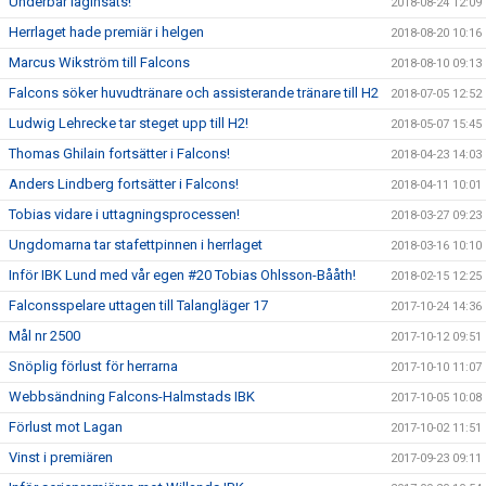
Underbar laginsats!
2018-08-24 12:09
Herrlaget hade premiär i helgen
2018-08-20 10:16
Marcus Wikström till Falcons
2018-08-10 09:13
Falcons söker huvudtränare och assisterande tränare till H2
2018-07-05 12:52
Ludwig Lehrecke tar steget upp till H2!
2018-05-07 15:45
Thomas Ghilain fortsätter i Falcons!
2018-04-23 14:03
Anders Lindberg fortsätter i Falcons!
2018-04-11 10:01
Tobias vidare i uttagningsprocessen!
2018-03-27 09:23
Ungdomarna tar stafettpinnen i herrlaget
2018-03-16 10:10
Inför IBK Lund med vår egen #20 Tobias Ohlsson-Bååth!
2018-02-15 12:25
Falconsspelare uttagen till Talangläger 17
2017-10-24 14:36
Mål nr 2500
2017-10-12 09:51
Snöplig förlust för herrarna
2017-10-10 11:07
Webbsändning Falcons-Halmstads IBK
2017-10-05 10:08
Förlust mot Lagan
2017-10-02 11:51
Vinst i premiären
2017-09-23 09:11