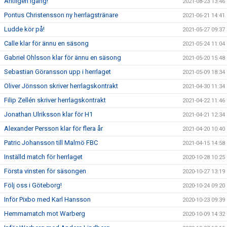
Äntligen igång!
2021-08-23 13:46
Pontus Christensson ny herrlagstränare
2021-06-21 14:41
Ludde kör på!
2021-05-27 09:37
Calle klar för ännu en säsong
2021-05-24 11:04
Gabriel Ohlsson klar för ännu en säsong
2021-05-20 15:48
Sebastian Göransson upp i herrlaget
2021-05-09 18:34
Oliver Jönsson skriver herrlagskontrakt
2021-04-30 11:34
Filip Zellén skriver herrlagskontrakt
2021-04-22 11:46
Jonathan Ulriksson klar för H1
2021-04-21 12:34
Alexander Persson klar för flera år
2021-04-20 10:40
Patric Johansson till Malmö FBC
2021-04-15 14:58
Inställd match för herrlaget
2020-10-28 10:25
Första vinsten för säsongen
2020-10-27 13:19
Följ oss i Göteborg!
2020-10-24 09:20
Inför Pixbo med Karl Hansson
2020-10-23 09:39
Hemmamatch mot Warberg
2020-10-09 14:32