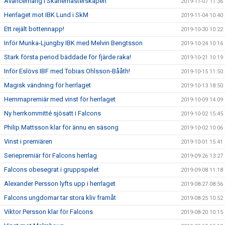
Avancemang i Skånemästerskapen
2019-11-07 11:36
Herrlaget mot IBK Lund i SkM
2019-11-04 10:40
Ett rejält bottennapp!
2019-10-30 10:22
Inför Munka-Ljungby IBK med Melvin Bengtsson
2019-10-24 10:16
Stark första period bäddade för fjärde raka!
2019-10-21 10:19
Inför Eslövs IBF med Tobias Ohlsson-Bååth!
2019-10-15 11:50
Magisk vändning för herrlaget
2019-10-13 18:50
Hemmapremiär med vinst för herrlaget
2019-10-09 14:09
Ny herrkommitté sjösatt i Falcons
2019-10-02 15:45
Philip Mattsson klar för ännu en säsong
2019-10-02 10:06
Vinst i premiären
2019-10-01 15:41
Seriepremiär för Falcons herrlag
2019-09-26 13:27
Falcons obesegrat i gruppspelet
2019-09-08 11:18
Alexander Persson lyfts upp i herrlaget
2019-08-27 08:56
Falcons ungdomar tar stora kliv framåt
2019-08-25 10:52
Viktor Persson klar för Falcons
2019-08-20 10:15