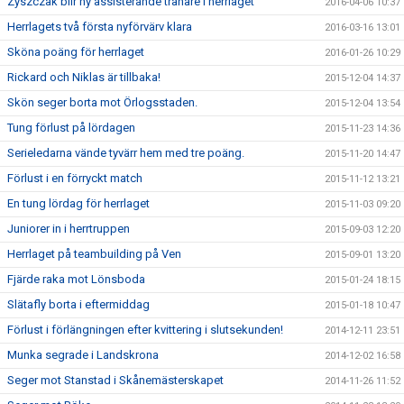
Zyszczak blir ny assisterande tränare i herrlaget
2016-04-06 10:37
Herrlagets två första nyförvärv klara
2016-03-16 13:01
Sköna poäng för herrlaget
2016-01-26 10:29
Rickard och Niklas är tillbaka!
2015-12-04 14:37
Skön seger borta mot Örlogsstaden.
2015-12-04 13:54
Tung förlust på lördagen
2015-11-23 14:36
Serieledarna vände tyvärr hem med tre poäng.
2015-11-20 14:47
Förlust i en förryckt match
2015-11-12 13:21
En tung lördag för herrlaget
2015-11-03 09:20
Juniorer in i herrtruppen
2015-09-03 12:20
Herrlaget på teambuilding på Ven
2015-09-01 13:20
Fjärde raka mot Lönsboda
2015-01-24 18:15
Slätafly borta i eftermiddag
2015-01-18 10:47
Förlust i förlängningen efter kvittering i slutsekunden!
2014-12-11 23:51
Munka segrade i Landskrona
2014-12-02 16:58
Seger mot Stanstad i Skånemästerskapet
2014-11-26 11:52