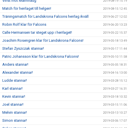
Vinst mot Malmhaug
2019-08-19 15:19
Match för herrlaget till helgen!
2019-08-15 12:45
Träningsmatch för Landskrona Falcons herrlag ikväll
2019-06-27 12:02
Robin Rolf klar för Falcons
2019-06-20 13:23
Calle Hermansen tar steget upp i herrlaget!
2019-05-22 15:37
Joachim Rosengren klar för Landskrona Falcons!
2019-05-18 13:49
Stefan Zyszczak stannar!
2019-05-17 11:44
Patric Johansson klar för Landskrona Falcons!
2019-05-10 11:58
Anders stannar!
2019-05-05 18:31
Alexander stannar!
2019-04-16 13:00
Ludde stannar!
2019-03-28 15:12
Karl stannar!
2019-03-27 16:31
Kevin stannar!
2019-03-18 10:32
Joel stannar!
2019-03-15 11:06
Melvin stannar!
2019-03-13 10:27
Simon stannar!
2019-03-06 17:07