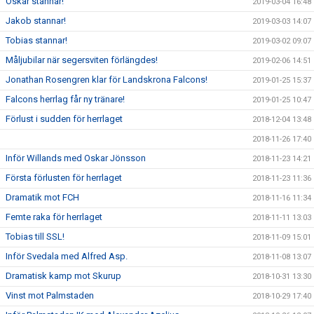
Oskar stannar!
2019-03-04 16:48
Jakob stannar!
2019-03-03 14:07
Tobias stannar!
2019-03-02 09:07
Måljubilar när segersviten förlängdes!
2019-02-06 14:51
Jonathan Rosengren klar för Landskrona Falcons!
2019-01-25 15:37
Falcons herrlag får ny tränare!
2019-01-25 10:47
Förlust i sudden för herrlaget
2018-12-04 13:48
2018-11-26 17:40
Inför Willands med Oskar Jönsson
2018-11-23 14:21
Första förlusten för herrlaget
2018-11-23 11:36
Dramatik mot FCH
2018-11-16 11:34
Femte raka för herrlaget
2018-11-11 13:03
Tobias till SSL!
2018-11-09 15:01
Inför Svedala med Alfred Asp.
2018-11-08 13:07
Dramatisk kamp mot Skurup
2018-10-31 13:30
Vinst mot Palmstaden
2018-10-29 17:40