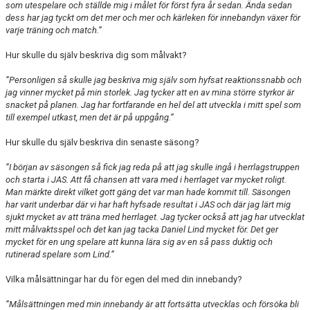
som utespelare och ställde mig i målet för först fyra år sedan. Ända sedan
dess har jag tyckt om det mer och mer och kärleken för innebandyn växer för
varje träning och match.”
Hur skulle du själv beskriva dig som målvakt?
”Personligen så skulle jag beskriva mig själv som hyfsat reaktionssnabb och
jag vinner mycket på min storlek. Jag tycker att en av mina större styrkor är
snacket på planen. Jag har fortfarande en hel del att utveckla i mitt spel som
till exempel utkast, men det är på uppgång.”
Hur skulle du själv beskriva din senaste säsong?
”I början av säsongen så fick jag reda på att jag skulle ingå i herrlagstruppen
och starta i JAS. Att få chansen att vara med i herrlaget var mycket roligt.
Man märkte direkt vilket gott gäng det var man hade kommit till. Säsongen
har varit underbar där vi har haft hyfsade resultat i JAS och där jag lärt mig
sjukt mycket av att träna med herrlaget. Jag tycker också att jag har utvecklat
mitt målvaktsspel och det kan jag tacka Daniel Lind mycket för. Det ger
mycket för en ung spelare att kunna lära sig av en så pass duktig och
rutinerad spelare som Lind.”
Vilka målsättningar har du för egen del med din innebandy?
”Målsättningen med min innebandy är att fortsätta utvecklas och försöka bli