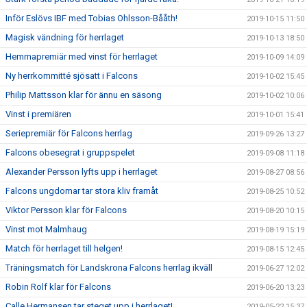
Inför Eslövs IBF med Tobias Ohlsson-Bååth!
2019-10-15 11:50
Magisk vändning för herrlaget
2019-10-13 18:50
Hemmapremiär med vinst för herrlaget
2019-10-09 14:09
Ny herrkommitté sjösatt i Falcons
2019-10-02 15:45
Philip Mattsson klar för ännu en säsong
2019-10-02 10:06
Vinst i premiären
2019-10-01 15:41
Seriepremiär för Falcons herrlag
2019-09-26 13:27
Falcons obesegrat i gruppspelet
2019-09-08 11:18
Alexander Persson lyfts upp i herrlaget
2019-08-27 08:56
Falcons ungdomar tar stora kliv framåt
2019-08-25 10:52
Viktor Persson klar för Falcons
2019-08-20 10:15
Vinst mot Malmhaug
2019-08-19 15:19
Match för herrlaget till helgen!
2019-08-15 12:45
Träningsmatch för Landskrona Falcons herrlag ikväll
2019-06-27 12:02
Robin Rolf klar för Falcons
2019-06-20 13:23
Calle Hermansen tar steget upp i herrlaget!
2019-05-22 15:37