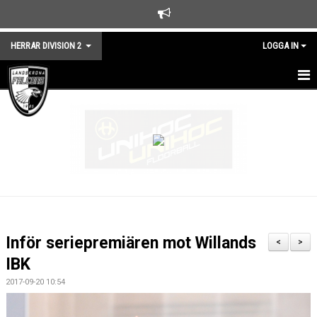
HERRAR DIVISION 2
LOGGA IN
HEM
NYHETER
TRUPPEN
KALENDER
MATCHER
Inför seriepremiären mot Willands
<
>
KONTAKT
IBK
2017-09-20 10:54