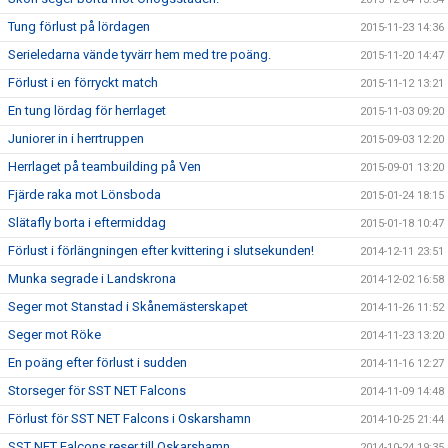
Tung förlust på lördagen
2015-11-23 14:36
Serieledarna vände tyvärr hem med tre poäng.
2015-11-20 14:47
Förlust i en förryckt match
2015-11-12 13:21
En tung lördag för herrlaget
2015-11-03 09:20
Juniorer in i herrtruppen
2015-09-03 12:20
Herrlaget på teambuilding på Ven
2015-09-01 13:20
Fjärde raka mot Lönsboda
2015-01-24 18:15
Slätafly borta i eftermiddag
2015-01-18 10:47
Förlust i förlängningen efter kvittering i slutsekunden!
2014-12-11 23:51
Munka segrade i Landskrona
2014-12-02 16:58
Seger mot Stanstad i Skånemästerskapet
2014-11-26 11:52
Seger mot Röke
2014-11-23 13:20
En poäng efter förlust i sudden
2014-11-16 12:27
Storseger för SST NET Falcons
2014-11-09 14:48
Förlust för SST NET Falcons i Oskarshamn
2014-10-25 21:44
SST NET Falcons reser till Oskarshamn
2014-10-24 19:35