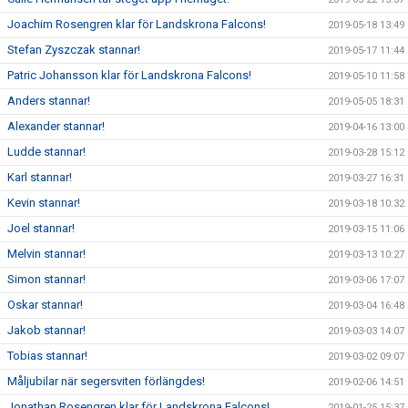
Joachim Rosengren klar för Landskrona Falcons!
2019-05-18 13:49
Stefan Zyszczak stannar!
2019-05-17 11:44
Patric Johansson klar för Landskrona Falcons!
2019-05-10 11:58
Anders stannar!
2019-05-05 18:31
Alexander stannar!
2019-04-16 13:00
Ludde stannar!
2019-03-28 15:12
Karl stannar!
2019-03-27 16:31
Kevin stannar!
2019-03-18 10:32
Joel stannar!
2019-03-15 11:06
Melvin stannar!
2019-03-13 10:27
Simon stannar!
2019-03-06 17:07
Oskar stannar!
2019-03-04 16:48
Jakob stannar!
2019-03-03 14:07
Tobias stannar!
2019-03-02 09:07
Måljubilar när segersviten förlängdes!
2019-02-06 14:51
Jonathan Rosengren klar för Landskrona Falcons!
2019-01-25 15:37