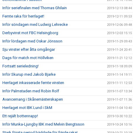
Inför seriefinalen med Thomas Ghilain
2019-12-13 08:44
Femte raka för herrlaget!
2019-12-11 09:53
Inför söndagen med Ludwig Lehrecke
2019-12-06 09:48
Derbyvinst mot FBC Helsingborg
2019-12-03 15:15
Inför lördagen med Oskar Jönsson
2019-11-29 09:43
Sju vinster efter åtta omgångar
2019-11-24 20:41
Dags för match mot Höllviken
2019-11-21 12:12
Fortsatt serieledning!
2019-11-18 09:09
Inför Skurup med Jakob Bjarke
2019-11-14 19:11
Herrlaget inkasserade femte vinsten
2019-11-11 12:53
Inför Palmstaden med Robin Rolf
2019-11-07 13:34
Avancemang i Skånemästerskapen
2019-11-07 11:36
Herrlaget mot IBK Lund i SkM
2019-11-04 10:40
Ett rejält bottennapp!
2019-10-30 10:22
Inför Munka-Ljungby IBK med Melvin Bengtsson
2019-10-24 10:16
Stark första period bäddade för fjärde raka!
2019-10-21 10:19