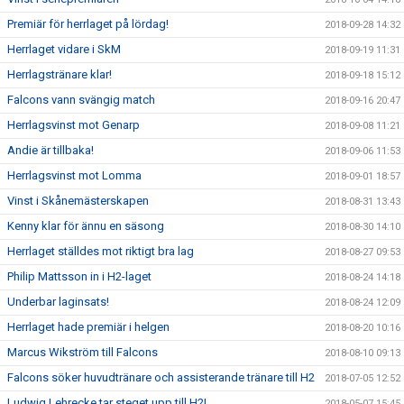
Premiär för herrlaget på lördag!
2018-09-28 14:32
Herrlaget vidare i SkM
2018-09-19 11:31
Herrlagstränare klar!
2018-09-18 15:12
Falcons vann svängig match
2018-09-16 20:47
Herrlagsvinst mot Genarp
2018-09-08 11:21
Andie är tillbaka!
2018-09-06 11:53
Herrlagsvinst mot Lomma
2018-09-01 18:57
Vinst i Skånemästerskapen
2018-08-31 13:43
Kenny klar för ännu en säsong
2018-08-30 14:10
Herrlaget ställdes mot riktigt bra lag
2018-08-27 09:53
Philip Mattsson in i H2-laget
2018-08-24 14:18
Underbar laginsats!
2018-08-24 12:09
Herrlaget hade premiär i helgen
2018-08-20 10:16
Marcus Wikström till Falcons
2018-08-10 09:13
Falcons söker huvudtränare och assisterande tränare till H2
2018-07-05 12:52
Ludwig Lehrecke tar steget upp till H2!
2018-05-07 15:45