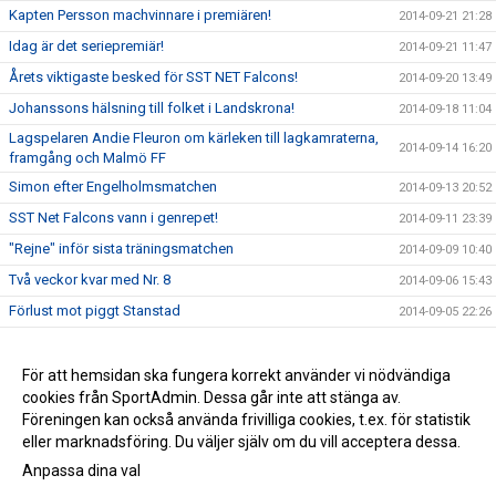
Kapten Persson machvinnare i premiären!
2014-09-21 21:28
Idag är det seriepremiär!
2014-09-21 11:47
Årets viktigaste besked för SST NET Falcons!
2014-09-20 13:49
Johanssons hälsning till folket i Landskrona!
2014-09-18 11:04
Lagspelaren Andie Fleuron om kärleken till lagkamraterna,
2014-09-14 16:20
framgång och Malmö FF
Simon efter Engelholmsmatchen
2014-09-13 20:52
SST Net Falcons vann i genrepet!
2014-09-11 23:39
"Rejne" inför sista träningsmatchen
2014-09-09 10:40
Två veckor kvar med Nr. 8
2014-09-06 15:43
Förlust mot piggt Stanstad
2014-09-05 22:26
25 dagar kvar
2014-09-02 16:49
Persson och Lind nya kaptener
För att hemsidan ska fungera korrekt använder vi nödvändiga
2014-08-24 21:38
cookies från SportAdmin. Dessa går inte att stänga av.
Herrarna till Mullsjö
2014-08-22 11:17
Föreningen kan också använda frivilliga cookies, t.ex. för statistik
eller marknadsföring. Du väljer själv om du vill acceptera dessa.
Anpassa dina val