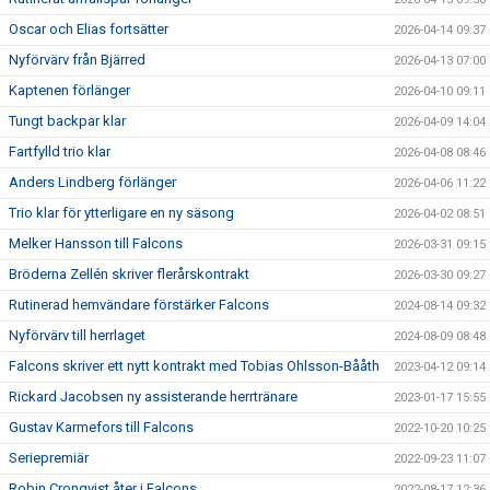
Oscar och Elias fortsätter
2026-04-14 09:37
Nyförvärv från Bjärred
2026-04-13 07:00
Kaptenen förlänger
2026-04-10 09:11
Tungt backpar klar
2026-04-09 14:04
Fartfylld trio klar
2026-04-08 08:46
Anders Lindberg förlänger
2026-04-06 11:22
Trio klar för ytterligare en ny säsong
2026-04-02 08:51
Melker Hansson till Falcons
2026-03-31 09:15
Bröderna Zellén skriver flerårskontrakt
2026-03-30 09:27
Rutinerad hemvändare förstärker Falcons
2024-08-14 09:32
Nyförvärv till herrlaget
2024-08-09 08:48
Falcons skriver ett nytt kontrakt med Tobias Ohlsson-Bååth
2023-04-12 09:14
Rickard Jacobsen ny assisterande herrtränare
2023-01-17 15:55
Gustav Karmefors till Falcons
2022-10-20 10:25
Seriepremiär
2022-09-23 11:07
Robin Cronqvist åter i Falcons
2022-08-17 12:36