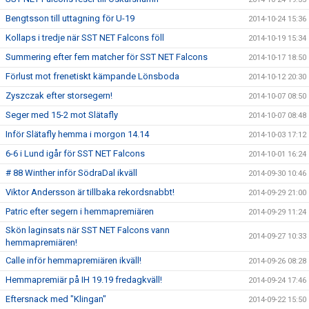
Bengtsson till uttagning för U-19
2014-10-24 15:36
Kollaps i tredje när SST NET Falcons föll
2014-10-19 15:34
Summering efter fem matcher för SST NET Falcons
2014-10-17 18:50
Förlust mot frenetiskt kämpande Lönsboda
2014-10-12 20:30
Zyszczak efter storsegern!
2014-10-07 08:50
Seger med 15-2 mot Slätafly
2014-10-07 08:48
Inför Slätafly hemma i morgon 14.14
2014-10-03 17:12
6-6 i Lund igår för SST NET Falcons
2014-10-01 16:24
# 88 Winther inför SödraDal ikväll
2014-09-30 10:46
Viktor Andersson är tillbaka rekordsnabbt!
2014-09-29 21:00
Patric efter segern i hemmapremiären
2014-09-29 11:24
Skön laginsats när SST NET Falcons vann
2014-09-27 10:33
hemmapremiären!
Calle inför hemmapremiären ikväll!
2014-09-26 08:28
Hemmapremiär på IH 19.19 fredagkväll!
2014-09-24 17:46
Eftersnack med "Klingan"
2014-09-22 15:50