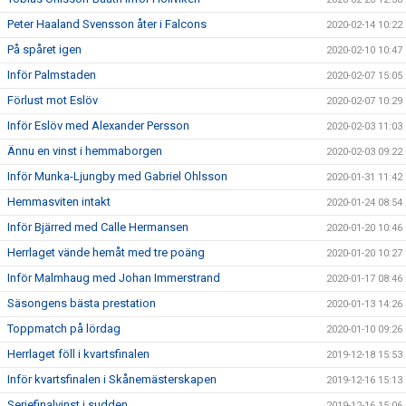
Peter Haaland Svensson åter i Falcons
2020-02-14 10:22
På spåret igen
2020-02-10 10:47
Inför Palmstaden
2020-02-07 15:05
Förlust mot Eslöv
2020-02-07 10:29
Inför Eslöv med Alexander Persson
2020-02-03 11:03
Ännu en vinst i hemmaborgen
2020-02-03 09:22
Inför Munka-Ljungby med Gabriel Ohlsson
2020-01-31 11:42
Hemmasviten intakt
2020-01-24 08:54
Inför Bjärred med Calle Hermansen
2020-01-20 10:46
Herrlaget vände hemåt med tre poäng
2020-01-20 10:27
Inför Malmhaug med Johan Immerstrand
2020-01-17 08:46
Säsongens bästa prestation
2020-01-13 14:26
Toppmatch på lördag
2020-01-10 09:26
Herrlaget föll i kvartsfinalen
2019-12-18 15:53
Inför kvartsfinalen i Skånemästerskapen
2019-12-16 15:13
Seriefinalvinst i sudden
2019-12-16 15:06