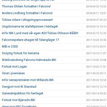
Thomas Ghilain fortsätter i Falcons!
2018-04-23 14:03
Anders Lindberg fortsätter i Falcons!
2018-04-11 10:01
Tobias vidare i uttagningsprocessen!
2018-03-27 09:23
Ungdomarna tar stafettpinnen i herrlaget
2018-03-16 10:10
Inför IBK Lund med vår egen #20 Tobias Ohlsson-Bååth!
2018-02-15 12:25
Falconsspelare uttagen till Talangläger 17
2017-10-24 14:36
Mål nr 2500
2017-10-12 09:51
Snöplig förlust för herrarna
2017-10-10 11:07
Webbsändning Falcons-Halmstads IBK
2017-10-05 10:08
Förlust mot Lagan
2017-10-02 11:51
Vinst i premiären
2017-09-23 09:11
Inför seriepremiären mot Willands IBK
2017-09-20 10:54
Oavgjort mot IK Stanstad
2017-09-15 12:19
Generalrepetition för herrlaget
2017-09-14 09:32
Förlust mot Bjärreds IBK
2017-09-08 09:07
Vinst mot FBC Engelholm
2017-09-05 13:16