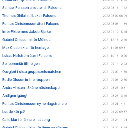
Samuel Persson ansluter till Falcons
2022-08-16 11:42
Thomas Ghilain tillbaka i Falcons
2022-08-07 08:09
Pontus Christensson åter i Falcons
2022-08-05 11:39
Inför Pixbo med Jakob Bjarke
2022-01-12 15:48
Gabriel Ohlsson inför Mölndal
2021-12-16 12:46
Max Olsson klar för herrlaget
2021-11-05 09:31
Lukas Hafström åter i Falcons
2021-10-13 10:20
Seriepremiär till helgen
2021-09-14 12:23
Oavgjort i sista gruppspelsmatchen
2021-09-09 14:56
Eddie Olsson in i herrtruppen
2021-09-03 12:50
Andra vinsten i Skånemästerskapet
2021-08-25 10:31
Äntligen igång!
2021-08-23 13:46
Pontus Christensson ny herrlagstränare
2021-06-21 14:41
Ludde kör på!
2021-05-27 09:37
Calle klar för ännu en säsong
2021-05-24 11:04
Gabriel Ohlsson klar för ännu en säsong
2021-05-20 15:48