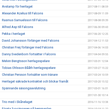
Avstamp för herrlaget
2017-08-11 08:59
Alexander Azelius till Falcons
2017-08-09 11:09
Rasmus Samuelsson till Falcons
2017-08-08 09:39
Alfred Asp till Falcons
2017-06-30 09:43
Pekka i herrlaget
2017-06-20 12:25
David Johansson förlänger med Falcons
2017-04-12 11:53
Christian Freij förlänger med Falcons
2017-04-06 14:03
Danny Svedenborn fortsätter i Falcons
2017-04-04 09:55
Melvin Bengtsson herrlagsspelare
2017-03-31 12:04
Tobias Ohlsson-Bååth herrlagsspelare
2017-03-27 15:22
Christian Persson fortsätter som tränare
2017-03-24 10:59
Herrlaget säkrade kontraktet och blickar framåt
2017-03-20 15:52
Spännande säsongsavslutning
2017-03-01 16:01
2017-01-30 10:14
Trio med i Skånelaget
2016-11-16 13:34
Första 3-poängaren på hemmaplan
2016-10-19 11:22