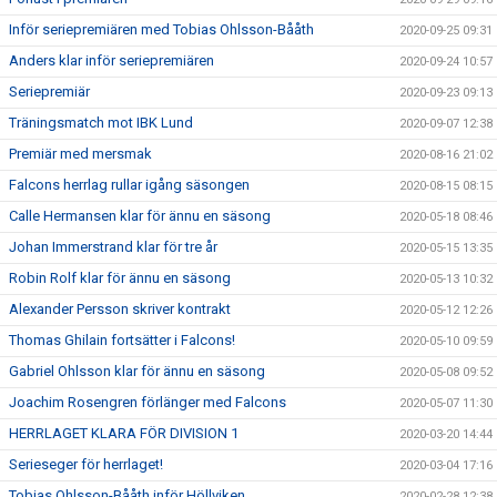
Inför seriepremiären med Tobias Ohlsson-Bååth
2020-09-25 09:31
Anders klar inför seriepremiären
2020-09-24 10:57
Seriepremiär
2020-09-23 09:13
Träningsmatch mot IBK Lund
2020-09-07 12:38
Premiär med mersmak
2020-08-16 21:02
Falcons herrlag rullar igång säsongen
2020-08-15 08:15
Calle Hermansen klar för ännu en säsong
2020-05-18 08:46
Johan Immerstrand klar för tre år
2020-05-15 13:35
Robin Rolf klar för ännu en säsong
2020-05-13 10:32
Alexander Persson skriver kontrakt
2020-05-12 12:26
Thomas Ghilain fortsätter i Falcons!
2020-05-10 09:59
Gabriel Ohlsson klar för ännu en säsong
2020-05-08 09:52
Joachim Rosengren förlänger med Falcons
2020-05-07 11:30
HERRLAGET KLARA FÖR DIVISION 1
2020-03-20 14:44
Serieseger för herrlaget!
2020-03-04 17:16
Tobias Ohlsson-Bååth inför Höllviken
2020-02-28 12:38