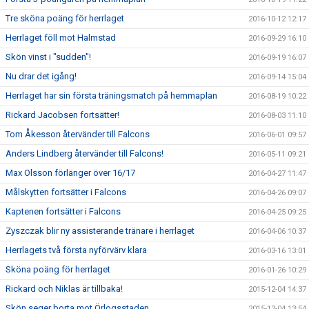
Tre sköna poäng för herrlaget
2016-10-12 12:17
Herrlaget föll mot Halmstad
2016-09-29 16:10
Skön vinst i "sudden"!
2016-09-19 16:07
Nu drar det igång!
2016-09-14 15:04
Herrlaget har sin första träningsmatch på hemmaplan
2016-08-19 10:22
Rickard Jacobsen fortsätter!
2016-08-03 11:10
Tom Åkesson återvänder till Falcons
2016-06-01 09:57
Anders Lindberg återvänder till Falcons!
2016-05-11 09:21
Max Olsson förlänger över 16/17
2016-04-27 11:47
Målskytten fortsätter i Falcons
2016-04-26 09:07
Kaptenen fortsätter i Falcons
2016-04-25 09:25
Zyszczak blir ny assisterande tränare i herrlaget
2016-04-06 10:37
Herrlagets två första nyförvärv klara
2016-03-16 13:01
Sköna poäng för herrlaget
2016-01-26 10:29
Rickard och Niklas är tillbaka!
2015-12-04 14:37
Skön seger borta mot Örlogsstaden.
2015-12-04 13:54