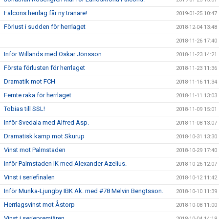
Falcons herrlag får ny tränare!
2019-01-25 10:47
Förlust i sudden för herrlaget
2018-12-04 13:48
2018-11-26 17:40
Inför Willands med Oskar Jönsson
2018-11-23 14:21
Första förlusten för herrlaget
2018-11-23 11:36
Dramatik mot FCH
2018-11-16 11:34
Femte raka för herrlaget
2018-11-11 13:03
Tobias till SSL!
2018-11-09 15:01
Inför Svedala med Alfred Asp.
2018-11-08 13:07
Dramatisk kamp mot Skurup
2018-10-31 13:30
Vinst mot Palmstaden
2018-10-29 17:40
Inför Palmstaden IK med Alexander Azelius.
2018-10-26 12:07
Vinst i seriefinalen
2018-10-12 11:42
Inför Munka-Ljungby IBK Ak. med #78 Melvin Bengtsson.
2018-10-10 11:39
Herrlagsvinst mot Åstorp
2018-10-08 11:00
Vinst i seriepremiären
2018-10-04 14:18