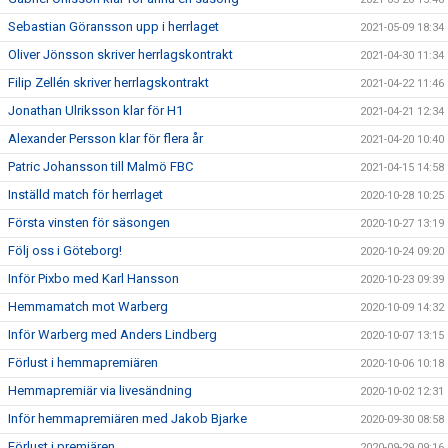
Sebastian Göransson upp i herrlaget
2021-05-09 18:34
Oliver Jönsson skriver herrlagskontrakt
2021-04-30 11:34
Filip Zellén skriver herrlagskontrakt
2021-04-22 11:46
Jonathan Ulriksson klar för H1
2021-04-21 12:34
Alexander Persson klar för flera år
2021-04-20 10:40
Patric Johansson till Malmö FBC
2021-04-15 14:58
Inställd match för herrlaget
2020-10-28 10:25
Första vinsten för säsongen
2020-10-27 13:19
Följ oss i Göteborg!
2020-10-24 09:20
Inför Pixbo med Karl Hansson
2020-10-23 09:39
Hemmamatch mot Warberg
2020-10-09 14:32
Inför Warberg med Anders Lindberg
2020-10-07 13:15
Förlust i hemmapremiären
2020-10-06 10:18
Hemmapremiär via livesändning
2020-10-02 12:31
Inför hemmapremiären med Jakob Bjarke
2020-09-30 08:58
Förlust i premiären
2020-09-29 09:16