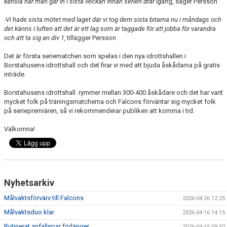
känsla när man går in i sista veckan innan serien drar igån
g, säger Persson
-Vi hade sista mötet med laget där vi tog dem sista bitarna nu i måndags och
det känns i luften att det är ett lag som är taggade för att jobba för varandra
och att ta sig an div 1,
tillägger Persson
Det är första seriematchen som spelas i den nya idrottshallen i
Borstahusens idrottshall och det firar vi med att bjuda åskådarna på gratis
inträde.
Borstahusens idrottshall rymmer mellan 300-400 åskådare och det har varit
mycket folk på träningsmatcherna och Falcons förväntar sig mycket folk
på seriepremiären, så vi rekommenderar publiken att komma i tid.
Välkomna!
Nyhetsarkiv
Målvaktsförvärv till Falcons
2026-04-26 12:25
Målvaktsduo klar
2026-04-16 14:15
Rutinerat anfallspar förlänger
2026-04-15 09:50