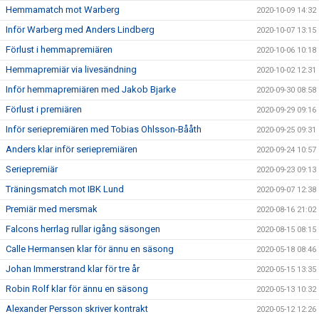
Hemmamatch mot Warberg
2020-10-09 14:32
Inför Warberg med Anders Lindberg
2020-10-07 13:15
Förlust i hemmapremiären
2020-10-06 10:18
Hemmapremiär via livesändning
2020-10-02 12:31
Inför hemmapremiären med Jakob Bjarke
2020-09-30 08:58
Förlust i premiären
2020-09-29 09:16
Inför seriepremiären med Tobias Ohlsson-Bååth
2020-09-25 09:31
Anders klar inför seriepremiären
2020-09-24 10:57
Seriepremiär
2020-09-23 09:13
Träningsmatch mot IBK Lund
2020-09-07 12:38
Premiär med mersmak
2020-08-16 21:02
Falcons herrlag rullar igång säsongen
2020-08-15 08:15
Calle Hermansen klar för ännu en säsong
2020-05-18 08:46
Johan Immerstrand klar för tre år
2020-05-15 13:35
Robin Rolf klar för ännu en säsong
2020-05-13 10:32
Alexander Persson skriver kontrakt
2020-05-12 12:26