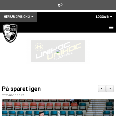
HERRAR DIVISION 2
LOGGA IN
HEM
NYHETER
TRUPPEN
KALENDER
MATCHER
På spåret igen
<
>
KONTAKT
2020-02-10 10:47