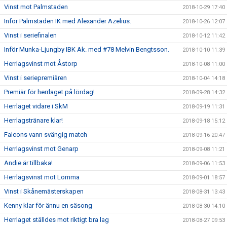
Vinst mot Palmstaden
2018-10-29 17:40
Inför Palmstaden IK med Alexander Azelius.
2018-10-26 12:07
Vinst i seriefinalen
2018-10-12 11:42
Inför Munka-Ljungby IBK Ak. med #78 Melvin Bengtsson.
2018-10-10 11:39
Herrlagsvinst mot Åstorp
2018-10-08 11:00
Vinst i seriepremiären
2018-10-04 14:18
Premiär för herrlaget på lördag!
2018-09-28 14:32
Herrlaget vidare i SkM
2018-09-19 11:31
Herrlagstränare klar!
2018-09-18 15:12
Falcons vann svängig match
2018-09-16 20:47
Herrlagsvinst mot Genarp
2018-09-08 11:21
Andie är tillbaka!
2018-09-06 11:53
Herrlagsvinst mot Lomma
2018-09-01 18:57
Vinst i Skånemästerskapen
2018-08-31 13:43
Kenny klar för ännu en säsong
2018-08-30 14:10
Herrlaget ställdes mot riktigt bra lag
2018-08-27 09:53