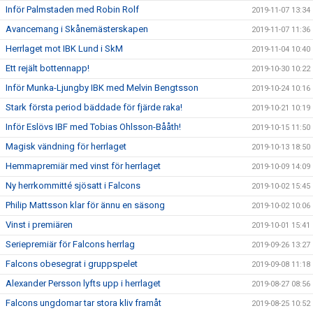
Inför Palmstaden med Robin Rolf
2019-11-07 13:34
Avancemang i Skånemästerskapen
2019-11-07 11:36
Herrlaget mot IBK Lund i SkM
2019-11-04 10:40
Ett rejält bottennapp!
2019-10-30 10:22
Inför Munka-Ljungby IBK med Melvin Bengtsson
2019-10-24 10:16
Stark första period bäddade för fjärde raka!
2019-10-21 10:19
Inför Eslövs IBF med Tobias Ohlsson-Bååth!
2019-10-15 11:50
Magisk vändning för herrlaget
2019-10-13 18:50
Hemmapremiär med vinst för herrlaget
2019-10-09 14:09
Ny herrkommitté sjösatt i Falcons
2019-10-02 15:45
Philip Mattsson klar för ännu en säsong
2019-10-02 10:06
Vinst i premiären
2019-10-01 15:41
Seriepremiär för Falcons herrlag
2019-09-26 13:27
Falcons obesegrat i gruppspelet
2019-09-08 11:18
Alexander Persson lyfts upp i herrlaget
2019-08-27 08:56
Falcons ungdomar tar stora kliv framåt
2019-08-25 10:52