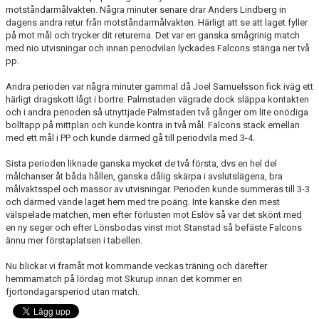
motståndarmålvakten. Några minuter senare drar Anders Lindberg in
dagens andra retur från motståndarmålvakten. Härligt att se att laget fyller
på mot mål och trycker dit returerna. Det var en ganska smågrinig match
med nio utvisningar och innan periodvilan lyckades Falcons stänga ner två
pp.
Andra perioden var några minuter gammal då Joel Samuelsson fick iväg ett
härligt dragskott lågt i bortre. Palmstaden vägrade dock släppa kontakten
och i andra perioden så utnyttjade Palmstaden två gånger om lite onödiga
bolltapp på mittplan och kunde kontra in två mål. Falcons stack emellan
med ett mål i PP och kunde därmed gå till periodvila med 3-4.
Sista perioden liknade ganska mycket de två första, dvs en hel del
målchanser åt båda hållen, ganska dålig skärpa i avslutslägena, bra
målvaktsspel och massor av utvisningar. Perioden kunde summeras till 3-3
och därmed vände laget hem med tre poäng. Inte kanske den mest
välspelade matchen, men efter förlusten mot Eslöv så var det skönt med
en ny seger och efter Lönsbodas vinst mot Stanstad så befäste Falcons
ännu mer förstaplatsen i tabellen.
Nu blickar vi framåt mot kommande veckas träning och därefter
hemmamatch på lördag mot Skurup innan det kommer en
fjortondagarsperiod utan match.