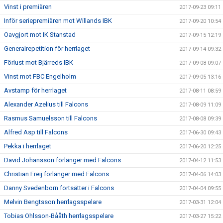
Vinst i premiären
2017-09-23 09:11
Inför seriepremiären mot Willands IBK
2017-09-20 10:54
Oavgjort mot IK Stanstad
2017-09-15 12:19
Generalrepetition för herrlaget
2017-09-14 09:32
Förlust mot Bjärreds IBK
2017-09-08 09:07
Vinst mot FBC Engelholm
2017-09-05 13:16
Avstamp för herrlaget
2017-08-11 08:59
Alexander Azelius till Falcons
2017-08-09 11:09
Rasmus Samuelsson till Falcons
2017-08-08 09:39
Alfred Asp till Falcons
2017-06-30 09:43
Pekka i herrlaget
2017-06-20 12:25
David Johansson förlänger med Falcons
2017-04-12 11:53
Christian Freij förlänger med Falcons
2017-04-06 14:03
Danny Svedenborn fortsätter i Falcons
2017-04-04 09:55
Melvin Bengtsson herrlagsspelare
2017-03-31 12:04
Tobias Ohlsson-Bååth herrlagsspelare
2017-03-27 15:22