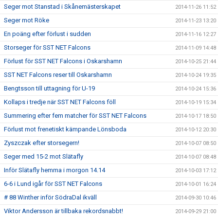
Seger mot Stanstad i Skånemästerskapet
2014-11-26 11:52
Seger mot Röke
2014-11-23 13:20
En poäng efter förlust i sudden
2014-11-16 12:27
Storseger för SST NET Falcons
2014-11-09 14:48
Förlust för SST NET Falcons i Oskarshamn
2014-10-25 21:44
SST NET Falcons reser till Oskarshamn
2014-10-24 19:35
Bengtsson till uttagning för U-19
2014-10-24 15:36
Kollaps i tredje när SST NET Falcons föll
2014-10-19 15:34
Summering efter fem matcher för SST NET Falcons
2014-10-17 18:50
Förlust mot frenetiskt kämpande Lönsboda
2014-10-12 20:30
Zyszczak efter storsegern!
2014-10-07 08:50
Seger med 15-2 mot Slätafly
2014-10-07 08:48
Inför Slätafly hemma i morgon 14.14
2014-10-03 17:12
6-6 i Lund igår för SST NET Falcons
2014-10-01 16:24
# 88 Winther inför SödraDal ikväll
2014-09-30 10:46
Viktor Andersson är tillbaka rekordsnabbt!
2014-09-29 21:00