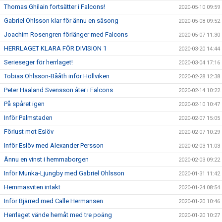
Thomas Ghilain fortsätter i Falcons!
2020-05-10 09:59
Gabriel Ohlsson klar för ännu en säsong
2020-05-08 09:52
Joachim Rosengren förlänger med Falcons
2020-05-07 11:30
HERRLAGET KLARA FÖR DIVISION 1
2020-03-20 14:44
Serieseger för herrlaget!
2020-03-04 17:16
Tobias Ohlsson-Bååth inför Höllviken
2020-02-28 12:38
Peter Haaland Svensson åter i Falcons
2020-02-14 10:22
På spåret igen
2020-02-10 10:47
Inför Palmstaden
2020-02-07 15:05
Förlust mot Eslöv
2020-02-07 10:29
Inför Eslöv med Alexander Persson
2020-02-03 11:03
Ännu en vinst i hemmaborgen
2020-02-03 09:22
Inför Munka-Ljungby med Gabriel Ohlsson
2020-01-31 11:42
Hemmasviten intakt
2020-01-24 08:54
Inför Bjärred med Calle Hermansen
2020-01-20 10:46
Herrlaget vände hemåt med tre poäng
2020-01-20 10:27