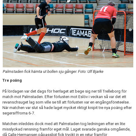
Palmstaden fick hämta ut bollen sju gånger. Foto: Ulf Bjarke
Tre poäng
På lördagen var det dags för herrlaget att bege sig ner till Trelleborg för
match mot Palmstaden. Efter förlusten mot Eslöv i veckan så var det ett
revanschsuget lag som ville se till att förlusten var en engångsföreteelse.
När matchen var slut så hade laget mycket riktigt knipit tre nya poäng efter
segersiffrorna 6-7.
Matchen inleddes dock med att Palmstaden tog ledningen efter en lite
misslyckad rensning framför eget mål. Laget svarade ganska omgående,
då Calle Hermansen påpassligt fick tryckt in en retur framför