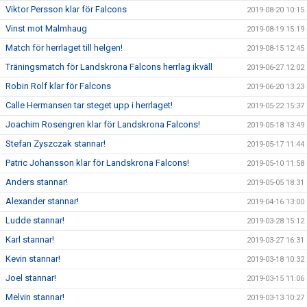
Viktor Persson klar för Falcons
2019-08-20 10:15
Vinst mot Malmhaug
2019-08-19 15:19
Match för herrlaget till helgen!
2019-08-15 12:45
Träningsmatch för Landskrona Falcons herrlag ikväll
2019-06-27 12:02
Robin Rolf klar för Falcons
2019-06-20 13:23
Calle Hermansen tar steget upp i herrlaget!
2019-05-22 15:37
Joachim Rosengren klar för Landskrona Falcons!
2019-05-18 13:49
Stefan Zyszczak stannar!
2019-05-17 11:44
Patric Johansson klar för Landskrona Falcons!
2019-05-10 11:58
Anders stannar!
2019-05-05 18:31
Alexander stannar!
2019-04-16 13:00
Ludde stannar!
2019-03-28 15:12
Karl stannar!
2019-03-27 16:31
Kevin stannar!
2019-03-18 10:32
Joel stannar!
2019-03-15 11:06
Melvin stannar!
2019-03-13 10:27