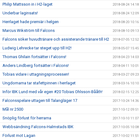
Philip Mattsson in i H2-laget
2018-08-24 14:18
Underbar laginsats!
2018-08-24 12:09
Herrlaget hade premiär i helgen
2018-08-20 10:16
Marcus Wikström till Falcons
2018-08-10 09:13
Falcons söker huvudtränare och assisterande tränare till H2
2018-07-05 12:52
Ludwig Lehrecke tar steget upp till H2!
2018-05-07 15:45
Thomas Ghilain fortsätter i Falcons!
2018-04-23 14:03
Anders Lindberg fortsätter i Falcons!
2018-04-11 10:01
Tobias vidare i uttagningsprocessen!
2018-03-27 09:23
Ungdomarna tar stafettpinnen i herrlaget
2018-03-16 10:10
Inför IBK Lund med vår egen #20 Tobias Ohlsson-Bååth!
2018-02-15 12:25
Falconsspelare uttagen till Talangläger 17
2017-10-24 14:36
Mål nr 2500
2017-10-12 09:51
Snöplig förlust för herrarna
2017-10-10 11:07
Webbsändning Falcons-Halmstads IBK
2017-10-05 10:08
Förlust mot Lagan
2017-10-02 11:51