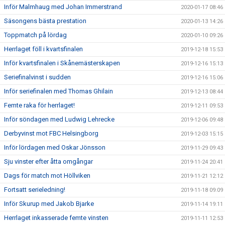
Inför Malmhaug med Johan Immerstrand
2020-01-17 08:46
Säsongens bästa prestation
2020-01-13 14:26
Toppmatch på lördag
2020-01-10 09:26
Herrlaget föll i kvartsfinalen
2019-12-18 15:53
Inför kvartsfinalen i Skånemästerskapen
2019-12-16 15:13
Seriefinalvinst i sudden
2019-12-16 15:06
Inför seriefinalen med Thomas Ghilain
2019-12-13 08:44
Femte raka för herrlaget!
2019-12-11 09:53
Inför söndagen med Ludwig Lehrecke
2019-12-06 09:48
Derbyvinst mot FBC Helsingborg
2019-12-03 15:15
Inför lördagen med Oskar Jönsson
2019-11-29 09:43
Sju vinster efter åtta omgångar
2019-11-24 20:41
Dags för match mot Höllviken
2019-11-21 12:12
Fortsatt serieledning!
2019-11-18 09:09
Inför Skurup med Jakob Bjarke
2019-11-14 19:11
Herrlaget inkasserade femte vinsten
2019-11-11 12:53