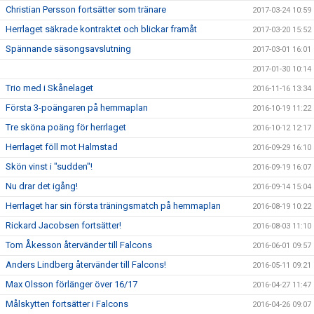
Christian Persson fortsätter som tränare
2017-03-24 10:59
Herrlaget säkrade kontraktet och blickar framåt
2017-03-20 15:52
Spännande säsongsavslutning
2017-03-01 16:01
2017-01-30 10:14
Trio med i Skånelaget
2016-11-16 13:34
Första 3-poängaren på hemmaplan
2016-10-19 11:22
Tre sköna poäng för herrlaget
2016-10-12 12:17
Herrlaget föll mot Halmstad
2016-09-29 16:10
Skön vinst i "sudden"!
2016-09-19 16:07
Nu drar det igång!
2016-09-14 15:04
Herrlaget har sin första träningsmatch på hemmaplan
2016-08-19 10:22
Rickard Jacobsen fortsätter!
2016-08-03 11:10
Tom Åkesson återvänder till Falcons
2016-06-01 09:57
Anders Lindberg återvänder till Falcons!
2016-05-11 09:21
Max Olsson förlänger över 16/17
2016-04-27 11:47
Målskytten fortsätter i Falcons
2016-04-26 09:07