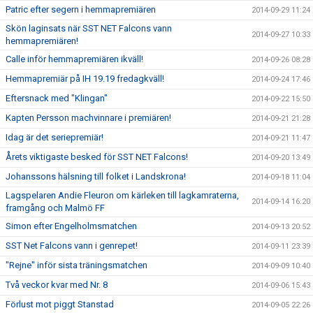
Patric efter segern i hemmapremiären
2014-09-29 11:24
Skön laginsats när SST NET Falcons vann
2014-09-27 10:33
hemmapremiären!
Calle inför hemmapremiären ikväll!
2014-09-26 08:28
Hemmapremiär på IH 19.19 fredagkväll!
2014-09-24 17:46
Eftersnack med "Klingan"
2014-09-22 15:50
Kapten Persson machvinnare i premiären!
2014-09-21 21:28
Idag är det seriepremiär!
2014-09-21 11:47
Årets viktigaste besked för SST NET Falcons!
2014-09-20 13:49
Johanssons hälsning till folket i Landskrona!
2014-09-18 11:04
Lagspelaren Andie Fleuron om kärleken till lagkamraterna,
2014-09-14 16:20
framgång och Malmö FF
Simon efter Engelholmsmatchen
2014-09-13 20:52
SST Net Falcons vann i genrepet!
2014-09-11 23:39
"Rejne" inför sista träningsmatchen
2014-09-09 10:40
Två veckor kvar med Nr. 8
2014-09-06 15:43
Förlust mot piggt Stanstad
2014-09-05 22:26