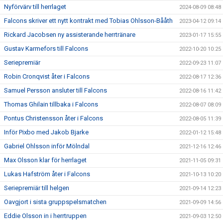
Nyförvärv till herrlaget
2024-08-09 08:48
Falcons skriver ett nytt kontrakt med Tobias Ohlsson-Bååth
2023-04-12 09:14
Rickard Jacobsen ny assisterande herrtränare
2023-01-17 15:55
Gustav Karmefors till Falcons
2022-10-20 10:25
Seriepremiär
2022-09-23 11:07
Robin Cronqvist åter i Falcons
2022-08-17 12:36
Samuel Persson ansluter till Falcons
2022-08-16 11:42
Thomas Ghilain tillbaka i Falcons
2022-08-07 08:09
Pontus Christensson åter i Falcons
2022-08-05 11:39
Inför Pixbo med Jakob Bjarke
2022-01-12 15:48
Gabriel Ohlsson inför Mölndal
2021-12-16 12:46
Max Olsson klar för herrlaget
2021-11-05 09:31
Lukas Hafström åter i Falcons
2021-10-13 10:20
Seriepremiär till helgen
2021-09-14 12:23
Oavgjort i sista gruppspelsmatchen
2021-09-09 14:56
Eddie Olsson in i herrtruppen
2021-09-03 12:50