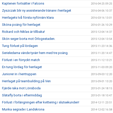
Kaptenen fortsätter i Falcons
2016-04-25 09:25
Zyszczak blir ny assisterande tränare i herrlaget
2016-04-06 10:37
Herrlagets två första nyförvärv klara
2016-03-16 13:01
Sköna poäng för herrlaget
2016-01-26 10:29
Rickard och Niklas är tillbaka!
2015-12-04 14:37
Skön seger borta mot Örlogsstaden.
2015-12-04 13:54
Tung förlust på lördagen
2015-11-23 14:36
Serieledarna vände tyvärr hem med tre poäng.
2015-11-20 14:47
Förlust i en förryckt match
2015-11-12 13:21
En tung lördag för herrlaget
2015-11-03 09:20
Juniorer in i herrtruppen
2015-09-03 12:20
Herrlaget på teambuilding på Ven
2015-09-01 13:20
Fjärde raka mot Lönsboda
2015-01-24 18:15
Slätafly borta i eftermiddag
2015-01-18 10:47
Förlust i förlängningen efter kvittering i slutsekunden!
2014-12-11 23:51
Munka segrade i Landskrona
2014-12-02 16:58