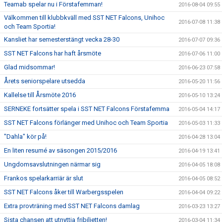
Teamab spelar nu i Förstafemman!
2016-08-04 09:55
Välkommen till klubbkväll med SST NET Falcons, Unihoc
2016-07-08 11:38
och Team Sportia!
Kansliet har semesterstängt vecka 28-30
2016-07-07 09:36
SST NET Falcons har haft årsmöte
2016-07-06 11:00
Glad midsommar!
2016-06-23 07:58
Årets seniorspelare utsedda
2016-05-20 11:56
Kallelse till Årsmöte 2016
2016-05-10 13:24
SERNEKE fortsätter spela i SST NET Falcons Förstafemma
2016-05-04 14:17
SST NET Falcons förlänger med Unihoc och Team Sportia
2016-05-03 11:33
"Dahla" kör på!
2016-04-28 13:04
En liten resumé av säsongen 2015/2016
2016-04-19 13:41
Ungdomsavslutningen närmar sig
2016-04-05 18:08
Frankos spelarkarriär är slut
2016-04-05 08:52
SST NET Falcons åker till Warbergsspelen
2016-04-04 09:22
Extra provträning med SST NET Falcons damlag
2016-03-23 13:27
Sista chansen att utnyttja fribiljetten!
2016-03-04 11:34