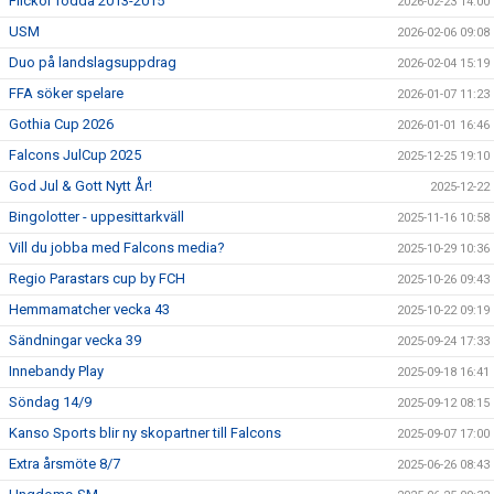
Flickor födda 2013-2015
2026-02-23 14:00
USM
2026-02-06 09:08
Duo på landslagsuppdrag
2026-02-04 15:19
FFA söker spelare
2026-01-07 11:23
Gothia Cup 2026
2026-01-01 16:46
Falcons JulCup 2025
2025-12-25 19:10
God Jul & Gott Nytt År!
2025-12-22
Bingolotter - uppesittarkväll
2025-11-16 10:58
Vill du jobba med Falcons media?
2025-10-29 10:36
Regio Parastars cup by FCH
2025-10-26 09:43
Hemmamatcher vecka 43
2025-10-22 09:19
Sändningar vecka 39
2025-09-24 17:33
Innebandy Play
2025-09-18 16:41
Söndag 14/9
2025-09-12 08:15
Kanso Sports blir ny skopartner till Falcons
2025-09-07 17:00
Extra årsmöte 8/7
2025-06-26 08:43