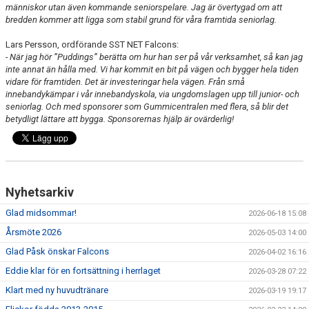
människor utan även kommande seniorspelare. Jag är övertygad om att
bredden kommer att ligga som stabil grund för våra framtida seniorlag.
Lars Persson, ordförande SST NET Falcons:
- När jag hör ”Puddings” berätta om hur han ser på vår verksamhet, så kan jag
inte annat än hålla med. Vi har kommit en bit på vägen och bygger hela tiden
vidare för framtiden. Det är investeringar hela vägen. Från små
innebandykämpar i vår innebandyskola, via ungdomslagen upp till junior- och
seniorlag. Och med sponsorer som Gummicentralen med flera, så blir det
betydligt lättare att bygga. Sponsorernas hjälp är ovärderlig!
Nyhetsarkiv
Glad midsommar!
2026-06-18 15:08
Årsmöte 2026
2026-05-03 14:00
Glad Påsk önskar Falcons
2026-04-02 16:16
Eddie klar för en fortsättning i herrlaget
2026-03-28 07:22
Klart med ny huvudtränare
2026-03-19 19:17