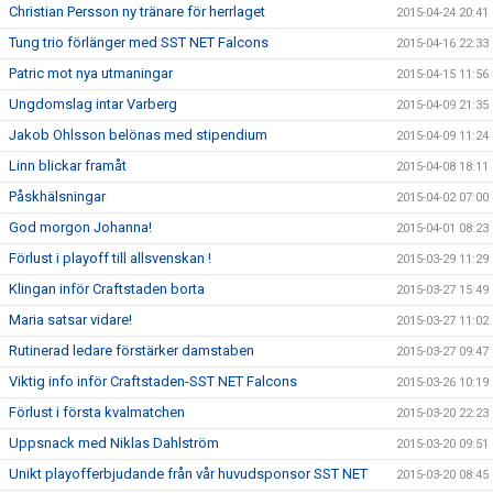
Christian Persson ny tränare för herrlaget
2015-04-24 20:41
Tung trio förlänger med SST NET Falcons
2015-04-16 22:33
Patric mot nya utmaningar
2015-04-15 11:56
Ungdomslag intar Varberg
2015-04-09 21:35
Jakob Ohlsson belönas med stipendium
2015-04-09 11:24
Linn blickar framåt
2015-04-08 18:11
Påskhälsningar
2015-04-02 07:00
God morgon Johanna!
2015-04-01 08:23
Förlust i playoff till allsvenskan !
2015-03-29 11:29
Klingan inför Craftstaden borta
2015-03-27 15:49
Maria satsar vidare!
2015-03-27 11:02
Rutinerad ledare förstärker damstaben
2015-03-27 09:47
Viktig info inför Craftstaden-SST NET Falcons
2015-03-26 10:19
Förlust i första kvalmatchen
2015-03-20 22:23
Uppsnack med Niklas Dahlström
2015-03-20 09:51
Unikt playofferbjudande från vår huvudsponsor SST NET
2015-03-20 08:45