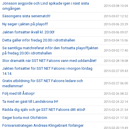
Jönsson avgjorde och Lind spikade igen i näst sista
2015-03-08 10:04
omgången
Säsongens sista seriematch!
2015-03-07 12:52
Ny seger i jakten på playoff
2015-03-06 23:29
Jakten fortsätter ikväll kl. 20:00!
2015-03-06 09:07
Detta gäller inför fredag 20.00 i idrottshallen
2015-03-04 15:06
Se samtliga matchreferat inför den fortsatta playoffjakten
2015-03-02 17:40
på fredag 20.00 i idrottshallen
Stor dramatik när SST NET Falcons vann med uddamålet!
2015-02-28 18:08
Jakten fortsätter för SST NET Falcons i morgon lördag
2015-02-27 09:43
14.14.
Gratis utbildning för SST NET Falcons ledare och
2015-02-27 06:00
medlemmar!
Följ med till Åstorp!
2015-02-26 08:22
Ta med en gäst till Landskrona IH!
2015-02-24 22:14
Rädda dig själv och ge SST NET Falcons ditt stöd!
2015-02-24 21:54
Seger borta mot Olofström
2015-02-21 17:32
Försvarsstrategen Andreas Klingebrant förlänger
2015-02-20 19:49