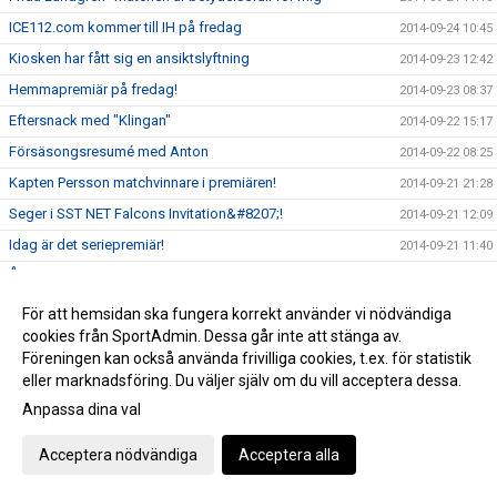
ICE112.com kommer till IH på fredag
2014-09-24 10:45
Kiosken har fått sig en ansiktslyftning
2014-09-23 12:42
Hemmapremiär på fredag!
2014-09-23 08:37
Eftersnack med "Klingan"
2014-09-22 15:17
Försäsongsresumé med Anton
2014-09-22 08:25
Kapten Persson matchvinnare i premiären!
2014-09-21 21:28
Seger i SST NET Falcons Invitation&#8207;!
2014-09-21 12:09
Idag är det seriepremiär!
2014-09-21 11:40
Årets viktigaste besked för SST NET Falcons!
2014-09-20 13:33
Tränare Patric Johanssons hälsning till folket i Landskrona!
2014-09-18 10:55
För att hemsidan ska fungera korrekt använder vi nödvändiga
cookies från SportAdmin. Dessa går inte att stänga av.
Genrep inför premiären!
2014-09-17 22:00
Föreningen kan också använda frivilliga cookies, t.ex. för statistik
Rutinerade "Dahla" inför ännu en premiär!
2014-09-17 21:47
eller marknadsföring. Du väljer själv om du vill acceptera dessa.
Sex spelare från SST Net Falcons i historisk SSL-premiär
2014-09-17 08:38
Anpassa dina val
Zyszczak laddad
2014-09-16 15:04
Acceptera nödvändiga
Acceptera alla
På söndag smäller det!
2014-09-15 13:54
Träffa SST Net under Invitational turnering!
2014-09-15 10:27