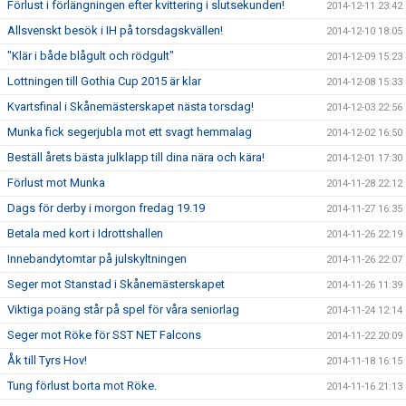
Förlust i förlängningen efter kvittering i slutsekunden!
2014-12-11 23:42
Allsvenskt besök i IH på torsdagskvällen!
2014-12-10 18:05
"Klär i både blågult och rödgult"
2014-12-09 15:23
Lottningen till Gothia Cup 2015 är klar
2014-12-08 15:33
Kvartsfinal i Skånemästerskapet nästa torsdag!
2014-12-03 22:56
Munka fick segerjubla mot ett svagt hemmalag
2014-12-02 16:50
Beställ årets bästa julklapp till dina nära och kära!
2014-12-01 17:30
Förlust mot Munka
2014-11-28 22:12
Dags för derby i morgon fredag 19.19
2014-11-27 16:35
Betala med kort i Idrottshallen
2014-11-26 22:19
Innebandytomtar på julskyltningen
2014-11-26 22:07
Seger mot Stanstad i Skånemästerskapet
2014-11-26 11:39
Viktiga poäng står på spel för våra seniorlag
2014-11-24 12:14
Seger mot Röke för SST NET Falcons
2014-11-22 20:09
Åk till Tyrs Hov!
2014-11-18 16:15
Tung förlust borta mot Röke.
2014-11-16 21:13