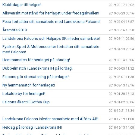
Klubbdagar till helgen!
2019-09-17 10:02
Allsvenskt motstånd för herrlaget under fredagskvällen!
2019-08-23 00:16
Peab fortsätter sitt samarbete med Landskrona Falcons!
2019-07-04 15:57
Årsmöte 2019.
2019-05-16 13:50
Landskrona Falcons och Häljarps SK inleder samarbete!
2019-05-11 09:56
Fysiken Sport & Motionscenter fortsätter sitt samarbete
2019-04-23 20:54
med Falcons!
Hemmamatch för herrlaget på söndag!
2019-03-14 13:06
Dubbelmatch i Landskrona IH på lördag!
2019-03-05 11:32
Falcons gör storsatsning på herrlaget!
2019-03-01 11:38
Ny hemmamatch för herrlaget!
2019-02-13 12:16
Lokalderby för herrlaget!
2019-01-30 16:13
Falcons åker till Gothia Cup
2019-01-02 08:06
2018-12-21 15:34
Landskrona Falcons inleder samarbete med Alfdex AB!
2018-12-19 11:00
Heldag på lördag i Landskrona IH!
2018-12-13 14:08