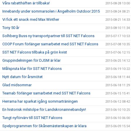
Våra rabatthäften är tillbaka!
2015-08-28 13:00
Innebandy under sommarsolen i Ängelholm Outdoor 2015
2015-08-24 08:21
Vi fick ett snack med Max Winther
2015-08-21 14:33
Tony 50 år
2015-08-10 11:34
Solhberg Buss ny transportpartner till SST NET Falcons
2015-07-17 10:53
COOP Forum förlänger samarbetet med SST NET Falcons
2015-07-08 10:35
SST NET Falcons tillbaka på grön kvist
2015-07-06 12:15
Gruppindelningen för DJSM är klar
2015-06-25 14:12
Målspruta klar för SST NET Falcons
2015-06-19 10:22
Nytt datum för årsmötet
2015-06-18 11:44
Glad midsommar
2015-06-18 11:29
Teamab förlänger samarbetet med SST NET Falcons
2015-06-15 15:41
Herrarna har sparkat igång sommarträningen
2015-06-12 08:42
En historisk milstolpe för Landskronainnebandyn!
2015-06-10 10:25
Tungt nyförvärv till SST NET Falcons
2015-06-10 06:00
Spelprogrammen för Skånemästerskapen är klara
2015-06-09 15:54