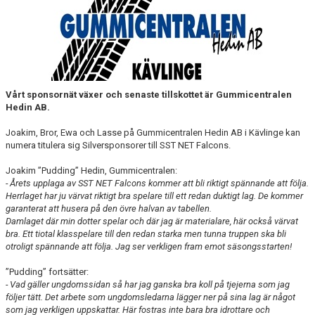
FALCONS KLUBBSHOP
INNEBANDY PÅ SKOLTID
Vårt sponsornät växer och senaste tillskottet är Gummicentralen
Hedin AB.
Joakim, Bror, Ewa och Lasse på Gummicentralen Hedin AB i Kävlinge kan
numera titulera sig Silversponsorer till SST NET Falcons.
Joakim ”Pudding” Hedin, Gummicentralen:
- Årets upplaga av SST NET Falcons kommer att bli riktigt spännande att följa.
Herrlaget har ju värvat riktigt bra spelare till ett redan duktigt lag. De kommer
garanterat att husera på den övre halvan av tabellen.
Damlaget där min dotter spelar och där jag är materialare, här också värvat
bra. Ett tiotal klasspelare till den redan starka men tunna truppen ska bli
otroligt spännande att följa. Jag ser verkligen fram emot säsongsstarten!
”Pudding” fortsätter:
- Vad gäller ungdomssidan så har jag ganska bra koll på tjejerna som jag
följer tätt. Det arbete som ungdomsledarna lägger ner på sina lag är något
som jag verkligen uppskattar. Här fostras inte bara bra idrottare och