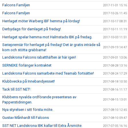
Falcons Familjen
2017-11-01 15:16
Falcons Familjen
2017-10-26 11:45
Herrlaget möter Warberg IBF hemma på lördag!
2017-10-17 08:31
Derbydags för damlaget på fredag!
2017-10-11 11:19
Herrlaget spelar hemma mot Halmstads IBK på fredag.
2017-10-03 11:51
Seriepremiär för herrlaget på fredag! Det är gratis inträde så
2017-09-19 14:47
kom och stötta grabbarna!
Landskrona Falcons rabatthäften är här igen!
2017-09-01 13:06
SERNEKE förlänger kontraktet
2017-08-28 13:16
Landskrona Falcons samarbete med Teamab fortsätter!
2017-08-24 17:29
Klubbvecka på Innebandyesset!
2017-08-18 10:50
Tack till SST NET!
2017-08-16 11:17
Klubbens nyvalda ordförande presenteras av
2017-08-15 13:01
Papperstidningen.
Nya styrelsen i sitt första möte.
2017-08-10 12:45
Gustav Månhardt till Falcons
2017-08-10 09:47
SST NET Landskrona IBK kallar till Extra Årsmöte.
2017-07-05 16:16