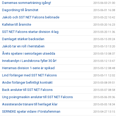
Damernas sommarträning igång!
2015-06-03 21:00
Dagordning till årsmötet
2015-06-01 16:08
Jakob och SST NET Falcons belönade
2015-05-22 10:42
Kallelse till årsmöte
2015-05-20 16:23
SST NET Falcons startar division 4-lag
2015-05-20 11:36
Damlaget stärker backsidan
2015-05-15 09:24
Jakob tar en roll i herrstaben
2015-05-13 13:20
Årets spelare i seniorlagen utsedda
2015-05-13 08:37
Innebandyn i Landskrona fyller 30 år!
2015-05-12 13:47
Herrarnas division 1-serie är spikad
2015-05-12 08:48
Lind förlänger med SST NET Falcons
2015-05-11 12:02
Andie förlänger befintligt kontrakt
2015-05-08 09:51
Back ansluter till SST NET Falcons
2015-05-07 08:58
Ung poängmaskin ansluter till SST NET Falcons
2015-05-06 09:36
Assisterande tränare till herrlaget klar
2015-05-05 18:34
SERNEKE spelar vidare i Förstafemman
2015-04-27 13:15