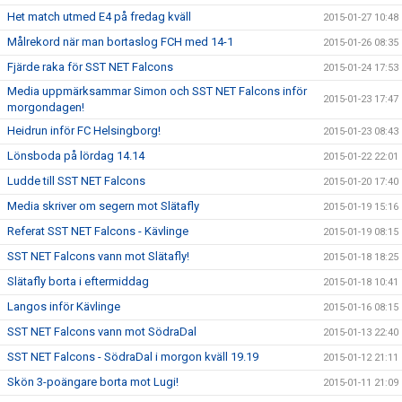
Het match utmed E4 på fredag kväll
2015-01-27 10:48
Målrekord när man bortaslog FCH med 14-1
2015-01-26 08:35
Fjärde raka för SST NET Falcons
2015-01-24 17:53
Media uppmärksammar Simon och SST NET Falcons inför
2015-01-23 17:47
morgondagen!
Heidrun inför FC Helsingborg!
2015-01-23 08:43
Lönsboda på lördag 14.14
2015-01-22 22:01
Ludde till SST NET Falcons
2015-01-20 17:40
Media skriver om segern mot Slätafly
2015-01-19 15:16
Referat SST NET Falcons - Kävlinge
2015-01-19 08:15
SST NET Falcons vann mot Slätafly!
2015-01-18 18:25
Slätafly borta i eftermiddag
2015-01-18 10:41
Langos inför Kävlinge
2015-01-16 08:15
SST NET Falcons vann mot SödraDal
2015-01-13 22:40
SST NET Falcons - SödraDal i morgon kväll 19.19
2015-01-12 21:11
Skön 3-poängare borta mot Lugi!
2015-01-11 21:09