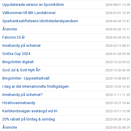
Uppdaterade version av SportAdmin
2024-08-01 14:28
Välkommen till IBK Landskrona!
2024-07-01 15:39
Sparbanksstiftelsens Idrottsledarstipendium
2024-06-04 15:47
Årsmöte
2024-05-26 15:11
Falcons 25 år
2024-05-04 05:52
Innebandy på schemat
2024-02-15 08:57
Gothia Cup 2024
2024-01-04 09:00
Bingolotter digitalt
2023-12-22 09:02
God Jul & Gott Nytt År!
2023-12-20 06:00
Bingolotter - Uppesittarkväll
2023-12-08 08:31
I dag är det Internationella frivilligdagen.
2023-12-05 16:42
Innebandy på schemat?
2023-11-11 11:33
Höstlovsinnebandy
2023-10-27 10:44
Karlslundsvägen avstängd vid IH
2023-10-17 10:58
20% rabatt på lördag & söndag
2023-09-28 14:24
Årsmöte
2023-05-26 08:29