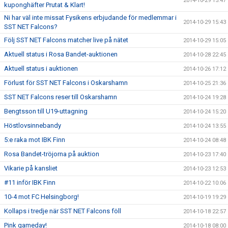
2014-10-29 15:47
kuponghäfter Prutat & Klart!
Ni har väl inte missat Fysikens erbjudande för medlemmar i
2014-10-29 15:43
SST NET Falcons?
Följ SST NET Falcons matcher live på nätet
2014-10-29 15:05
Aktuell status i Rosa Bandet-auktionen
2014-10-28 22:45
Aktuell status i auktionen
2014-10-26 17:12
Förlust för SST NET Falcons i Oskarshamn
2014-10-25 21:36
SST NET Falcons reser till Oskarshamn
2014-10-24 19:28
Bengtsson till U19-uttagning
2014-10-24 15:20
Höstlovsinnebandy
2014-10-24 13:55
5:e raka mot IBK Finn
2014-10-24 08:48
Rosa Bandet-tröjorna på auktion
2014-10-23 17:40
Vikarie på kansliet
2014-10-23 12:53
#11 inför IBK Finn
2014-10-22 10:06
10-4 mot FC Helsingborg!
2014-10-19 19:29
Kollaps i tredje när SST NET Falcons föll
2014-10-18 22:57
Pink gameday!
2014-10-18 08:00