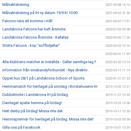
Målvaktsträning
2021-09-08 16:16
Målvaktsträning på IH ny datum 19/9 kl 10:00
2021-09-02 21:30
Falcons nära att komma i mål!
2021-04-07 17:07
Landskrona Falcons har haft årsmöte.
2020-07-03 09:08
Landskrona Falcons Årsmöte - Kallelse
2020-05-06 17:26
Stötta Falcons - köp "soffbiljetter"
2020-04-03 10:16
2020-04-01 11:49
Alla klubbens matcher är inställda - Gäller samtliga lag !!
2020-03-20 19:14
Information från innebandyförbundet - Nya direktiv ..
2020-03-13 11:14
Öppet hus 28/1 på Landskrona School of Sports
2020-01-21 07:23
Hemmamatch för herrlaget på söndag i Borstahusens IH
2019-12-05 13:21
Dubbelmöte i Landskrona IH på lördag
2019-11-27 13:34
Damlaget spelar hemma på lördag!
2019-10-25 15:58
Hett derby på lördag! Missa inte det.
2019-10-17 15:30
Hemmapremiär för herrlaget på lördag. Missa inte det!
2019-10-03 09:58
Gilla oss på Facebook.
2019-10-01 13:39