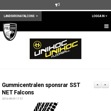
LANDSKRONA FALCONS
LOGGA IN
HEM
NYHETER
KLUBBEN
KALENDER
TRÄNINGSTIDER
Gummicentralen sponsrar SST
<
>
MEDLEMSKAP
NET Falcons
2016-08-09 17:57
KONTAKTA KLUBBEN