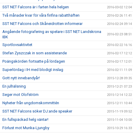
SST NET Falcons är i farten hela helgen
2016-03-02 12:04
Två månader kvar för våra finfina rabatthäften
2016-02-26 11:41
SST NET Falcons och Skåneidrotten informerar
2016-02-24 09:14
Angående fotografering av spelare i SST NET Landskrona
2016-02-23 08:51
IBK
Sportlovsaktivitet
2016-02-22 16:16
Stefan Zyszczak in som assisterande
2016-02-17 12:12
Poängskörden fortsatte på lördagen
2016-02-17 12:01
Superlördag i IH med blodigt inslag
2016-02-11 11:09
Gott nytt innebandyår!
2015-12-28 09:35
En julhälsning
2015-12-21 07:23
Seger mot Olofström
2015-12-14 12:22
Nyheter från ungdomskommittén
2015-12-11 10:44
SST NET Falcons söker DJ:ande speaker
2015-11-19 09:52
En fullspäckad helg väntar!
2015-11-04 10:00
Förlust mot Munka-Ljungby
2015-10-29 16:33