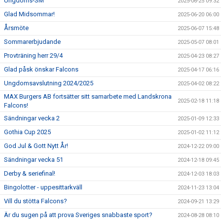
Ungdoms-SM
2025-06-25 09:32
Glad Midsommar!
2025-06-20 06:00
Årsmöte
2025-06-07 15:48
Sommarerbjudande
2025-05-07 08:01
Provträning herr 29/4
2025-04-23 08:27
Glad påsk önskar Falcons
2025-04-17 06:16
Ungdomsavslutning 2024/2025
2025-04-02 08:22
MAX Burgers AB fortsätter sitt samarbete med Landskrona
2025-02-18 11:18
Falcons!
Sändningar vecka 2
2025-01-09 12:33
Gothia Cup 2025
2025-01-02 11:12
God Jul & Gott Nytt År!
2024-12-22 09:00
Sändningar vecka 51
2024-12-18 09:45
Derby & seriefinal!
2024-12-03 18:03
Bingolotter - uppesittarkväll
2024-11-23 13:04
Vill du stötta Falcons?
2024-09-21 13:29
Är du sugen på att prova Sveriges snabbaste sport?
2024-08-28 08:10