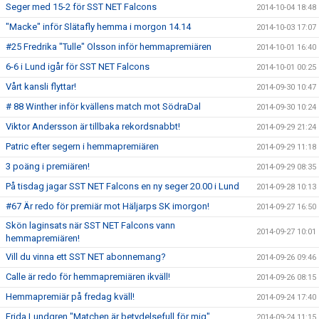
Seger med 15-2 för SST NET Falcons
2014-10-04 18:48
"Macke" inför Slätafly hemma i morgon 14.14
2014-10-03 17:07
#25 Fredrika "Tulle" Olsson inför hemmapremiären
2014-10-01 16:40
6-6 i Lund igår för SST NET Falcons
2014-10-01 00:25
Vårt kansli flyttar!
2014-09-30 10:47
# 88 Winther inför kvällens match mot SödraDal
2014-09-30 10:24
Viktor Andersson är tillbaka rekordsnabbt!
2014-09-29 21:24
Patric efter segern i hemmapremiären
2014-09-29 11:18
3 poäng i premiären!
2014-09-29 08:35
På tisdag jagar SST NET Falcons en ny seger 20.00 i Lund
2014-09-28 10:13
#67 Är redo för premiär mot Häljarps SK imorgon!
2014-09-27 16:50
Skön laginsats när SST NET Falcons vann
2014-09-27 10:01
hemmapremiären!
Vill du vinna ett SST NET abonnemang?
2014-09-26 09:46
Calle är redo för hemmapremiären ikväll!
2014-09-26 08:15
Hemmapremiär på fredag kväll!
2014-09-24 17:40
Frida Lundgren "Matchen är betydelsefull för mig"
2014-09-24 11:15