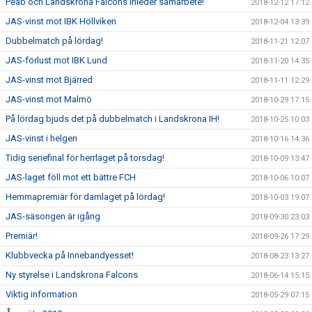
Peab och Landskrona Falcons inleder samarbete!
2018-12-12 17:12
JAS-vinst mot IBK Höllviken
2018-12-04 13:39
Dubbelmatch på lördag!
2018-11-21 12:07
JAS-förlust mot IBK Lund
2018-11-20 14:35
JAS-vinst mot Bjärred
2018-11-11 12:29
JAS-vinst mot Malmö
2018-10-29 17:15
På lördag bjuds det på dubbelmatch i Landskrona IH!
2018-10-25 10:03
JAS-vinst i helgen
2018-10-16 14:36
Tidig seriefinal för herrlaget på torsdag!
2018-10-09 13:47
JAS-laget föll mot ett bättre FCH
2018-10-06 10:07
Hemmapremiär för damlaget på lördag!
2018-10-03 19:07
JAS-säsongen är igång
2018-09-30 23:03
Premiär!
2018-09-26 17:29
Klubbvecka på Innebandyesset!
2018-08-23 13:27
Ny styrelse i Landskrona Falcons
2018-06-14 15:15
Viktig information
2018-05-29 07:15