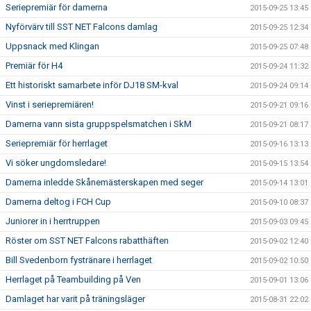
Seriepremiär för damerna
2015-09-25 13:45
Nyförvärv till SST NET Falcons damlag
2015-09-25 12:34
Uppsnack med Klingan
2015-09-25 07:48
Premiär för H4
2015-09-24 11:32
Ett historiskt samarbete inför DJ18 SM-kval
2015-09-24 09:14
Vinst i seriepremiären!
2015-09-21 09:16
Damerna vann sista gruppspelsmatchen i SkM
2015-09-21 08:17
Seriepremiär för herrlaget
2015-09-16 13:13
Vi söker ungdomsledare!
2015-09-15 13:54
Damerna inledde Skånemästerskapen med seger
2015-09-14 13:01
Damerna deltog i FCH Cup
2015-09-10 08:37
Juniorer in i herrtruppen
2015-09-03 09:45
Röster om SST NET Falcons rabatthäften
2015-09-02 12:40
Bill Svedenborn fystränare i herrlaget
2015-09-02 10:50
Herrlaget på Teambuilding på Ven
2015-09-01 13:06
Damlaget har varit på träningsläger
2015-08-31 22:02