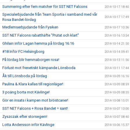
Summering efter fem matcher för SST NET Falcons
2014-10-17 18:40
Specialerbjudande från Team Sportia i samband med vår
2014-10-17 17:49
Rosa Bandet-lördag
Medlemserbjudande från Fysiken
2014-10-17 10:36
SST NET Falcons rabatthäfte "Prutat och klart"
2014-10-16 13:54
Ghilain inför Lagan hemma på lördag 16.16
2014-10-14 21:50
#18 Inför FC Helsingborg
2014-10-14 09:41
På lördag blir hemmaborgen rosa!
2014-10-13 11:56
Förlust mot frenetiskt kämpande Lönsboda
2014-10-11 17:44
Åk till Lönsboda på lördag
2014-10-09 16:16
Paulina & Klara kallas till regionläger!
2014-10-09 08:59
3 poäng borta mot Kävlinge!
2014-10-09 08:55
Gör en insats i kampen mot bröstcaner!
2014-10-08 15:01
SST NET Falcons + Rosa Bandet = sant!
2014-10-07 13:00
Zyszczak efter storsegern!
2014-10-07 08:40
Lotta Andersson inför Kävlinge
2014-10-06 15:37