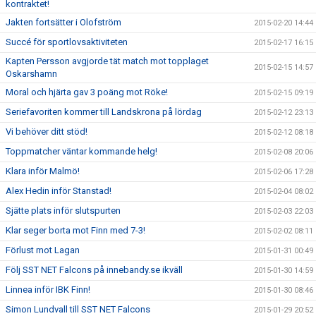
kontraktet!
Jakten fortsätter i Olofström
2015-02-20 14:44
Succé för sportlovsaktiviteten
2015-02-17 16:15
Kapten Persson avgjorde tät match mot topplaget
2015-02-15 14:57
Oskarshamn
Moral och hjärta gav 3 poäng mot Röke!
2015-02-15 09:19
Seriefavoriten kommer till Landskrona på lördag
2015-02-12 23:13
Vi behöver ditt stöd!
2015-02-12 08:18
Toppmatcher väntar kommande helg!
2015-02-08 20:06
Klara inför Malmö!
2015-02-06 17:28
Alex Hedin inför Stanstad!
2015-02-04 08:02
Sjätte plats inför slutspurten
2015-02-03 22:03
Klar seger borta mot Finn med 7-3!
2015-02-02 08:11
Förlust mot Lagan
2015-01-31 00:49
Följ SST NET Falcons på innebandy.se ikväll
2015-01-30 14:59
Linnea inför IBK Finn!
2015-01-30 08:46
Simon Lundvall till SST NET Falcons
2015-01-29 20:52