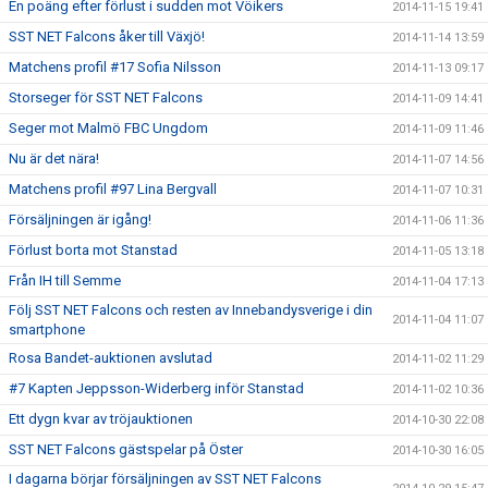
En poäng efter förlust i sudden mot Vöikers
2014-11-15 19:41
SST NET Falcons åker till Växjö!
2014-11-14 13:59
Matchens profil #17 Sofia Nilsson
2014-11-13 09:17
Storseger för SST NET Falcons
2014-11-09 14:41
Seger mot Malmö FBC Ungdom
2014-11-09 11:46
Nu är det nära!
2014-11-07 14:56
Matchens profil #97 Lina Bergvall
2014-11-07 10:31
Försäljningen är igång!
2014-11-06 11:36
Förlust borta mot Stanstad
2014-11-05 13:18
Från IH till Semme
2014-11-04 17:13
Följ SST NET Falcons och resten av Innebandysverige i din
2014-11-04 11:07
smartphone
Rosa Bandet-auktionen avslutad
2014-11-02 11:29
#7 Kapten Jeppsson-Widerberg inför Stanstad
2014-11-02 10:36
Ett dygn kvar av tröjauktionen
2014-10-30 22:08
SST NET Falcons gästspelar på Öster
2014-10-30 16:05
I dagarna börjar försäljningen av SST NET Falcons