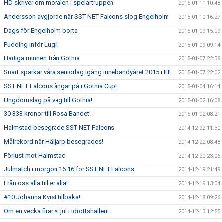
HD skriver om moralen i spelartruppen
2015-01-11 10:48
Andersson avgjorde när SST NET Falcons slog Engelholm
2015-01-10 16:27
Dags för Engelholm borta
2015-01-09 15:09
Pudding inför Lugi!
2015-01-09 09:14
Härliga minnen från Gothia
2015-01-07 22:38
Snart sparkar våra seniorlag igång innebandyåret 2015 i IH!
2015-01-07 22:02
SST NET Falcons ångar på i Gothia Cup!
2015-01-04 16:14
Ungdomslag på väg till Gothia!
2015-01-02 16:08
30 333 kronor till Rosa Bandet!
2015-01-02 08:21
Halmstad besegrade SST NET Falcons
2014-12-22 11:30
Målrekord när Häljarp besegrades!
2014-12-22 08:48
Förlust mot Halmstad
2014-12-20 23:06
Julmatch i morgon 16.16 för SST NET Falcons
2014-12-19 21:49
Från oss alla till er alla!
2014-12-19 13:04
#10 Johanna Kvist tillbaka!
2014-12-18 09:26
Om en vecka firar vi jul i Idrottshallen!
2014-12-13 12:55