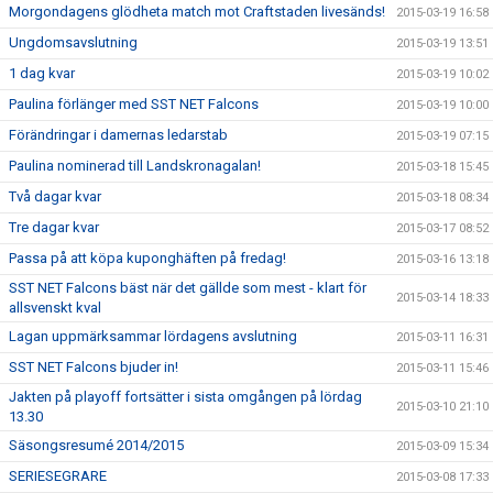
Morgondagens glödheta match mot Craftstaden livesänds!
2015-03-19 16:58
Ungdomsavslutning
2015-03-19 13:51
1 dag kvar
2015-03-19 10:02
Paulina förlänger med SST NET Falcons
2015-03-19 10:00
Förändringar i damernas ledarstab
2015-03-19 07:15
Paulina nominerad till Landskronagalan!
2015-03-18 15:45
Två dagar kvar
2015-03-18 08:34
Tre dagar kvar
2015-03-17 08:52
Passa på att köpa kuponghäften på fredag!
2015-03-16 13:18
SST NET Falcons bäst när det gällde som mest - klart för
2015-03-14 18:33
allsvenskt kval
Lagan uppmärksammar lördagens avslutning
2015-03-11 16:31
SST NET Falcons bjuder in!
2015-03-11 15:46
Jakten på playoff fortsätter i sista omgången på lördag
2015-03-10 21:10
13.30
Säsongsresumé 2014/2015
2015-03-09 15:34
SERIESEGRARE
2015-03-08 17:33