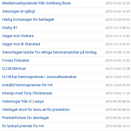
Medlemserbjudande från Sohlberg Buss
2015-10-26 10:20
Säsongen är igång!
2015-10-20 14:59
Härlig bortaseger för herrlaget!
2015-10-20 09:02
Derby #1
2015-10-15 08:52
Seger mot Vöikers
2015-10-14 13:45
Seger mot IK Stanstad
2015-10-12 09:01
Seniorlagen laddar för viktiga hemmamatcher på lördag.
2015-10-08 12:30
Första förlusten
2015-10-05 13:32
DJ18 SM-Kval
2015-10-05 13:28
HJ18 har hemmapremiär i Juniorallsvenskan
2015-10-03 19:07
Inställd hemmapremiär för H4
2015-10-03 09:33
Intervju med Tony Christensen
2015-10-02 11:29
Hälsningar från O´Learys
2015-09-30 08:56
Herrlaget stod för ännu en fin prestation
2015-09-30 08:55
Premiärförlust för damlaget
2015-09-26 22:45
En lyckad premiär för H4
2015-09-26 10:15