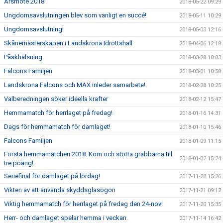
Årsmöte 2018
2018-05-22 09:29
Ungdomsavslutningen blev som vanligt en succé!
2018-05-11 10:29
Ungdomsavslutning!
2018-05-03 12:16
Skånemästerskapen i Landskrona Idrottshall
2018-04-06 12:18
Påskhälsning
2018-03-28 10:03
Falcons Familjen
2018-03-01 10:58
Landskrona Falcons och MAX inleder samarbete!
2018-02-28 10:25
Valberedningen söker ideella krafter
2018-02-12 15:47
Hemmamatch för herrlaget på fredag!
2018-01-16 14:31
Dags för hemmamatch för damlaget!
2018-01-10 15:46
Falcons Familjen
2018-01-09 11:15
Första hemmamatchen 2018. Kom och stötta grabbarna till
2018-01-02 15:24
tre poäng!
Seriefinal för damlaget på lördag!
2017-11-28 15:26
Vikten av att använda skyddsglasögon
2017-11-21 09:12
Viktig hemmamatch för herrlaget på fredag den 24-nov!
2017-11-20 15:35
Herr- och damlaget spelar hemma i veckan.
2017-11-14 16:42