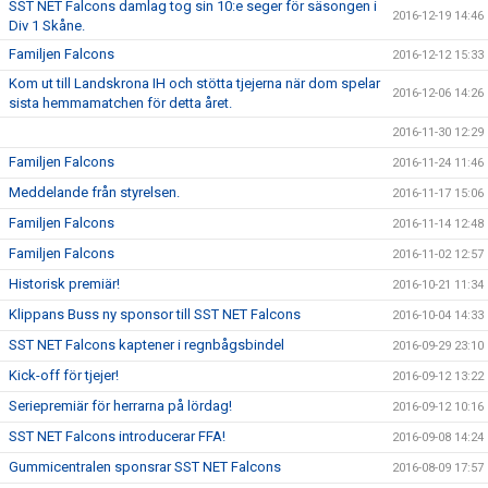
SST NET Falcons damlag tog sin 10:e seger för säsongen i
2016-12-19 14:46
Div 1 Skåne.
Familjen Falcons
2016-12-12 15:33
Kom ut till Landskrona IH och stötta tjejerna när dom spelar
2016-12-06 14:26
sista hemmamatchen för detta året.
2016-11-30 12:29
Familjen Falcons
2016-11-24 11:46
Meddelande från styrelsen.
2016-11-17 15:06
Familjen Falcons
2016-11-14 12:48
Familjen Falcons
2016-11-02 12:57
Historisk premiär!
2016-10-21 11:34
Klippans Buss ny sponsor till SST NET Falcons
2016-10-04 14:33
SST NET Falcons kaptener i regnbågsbindel
2016-09-29 23:10
Kick-off för tjejer!
2016-09-12 13:22
Seriepremiär för herrarna på lördag!
2016-09-12 10:16
SST NET Falcons introducerar FFA!
2016-09-08 14:24
Gummicentralen sponsrar SST NET Falcons
2016-08-09 17:57