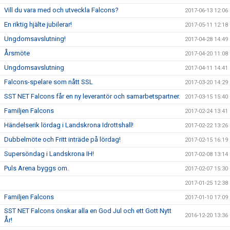
Vill du vara med och utveckla Falcons?
2017-06-13 12:06
En riktig hjälte jubilerar!
2017-05-11 12:18
Ungdomsavslutning!
2017-04-28 14:49
Årsmöte
2017-04-20 11:08
Ungdomsavslutning
2017-04-11 14:41
Falcons-spelare som nått SSL
2017-03-20 14:29
SST NET Falcons får en ny leverantör och samarbetspartner.
2017-03-15 15:40
Familjen Falcons
2017-02-24 13:41
Händelserik lördag i Landskrona Idrottshall!
2017-02-22 13:26
Dubbelmöte och Fritt inträde på lördag!
2017-02-15 16:19
Supersöndag i Landskrona IH!
2017-02-08 13:14
Puls Arena byggs om.
2017-02-07 15:30
2017-01-25 12:38
Familjen Falcons
2017-01-10 17:09
SST NET Falcons önskar alla en God Jul och ett Gott Nytt
2016-12-20 13:36
År!