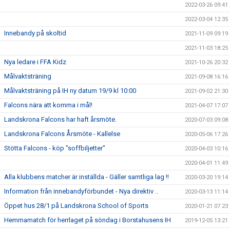
2022-03-26 09:41
2022-03-04 12:35
Innebandy på skoltid
2021-11-09 09:19
2021-11-03 18:25
Nya ledare i FFA Kidz
2021-10-26 20:32
Målvaktsträning
2021-09-08 16:16
Målvaktsträning på IH ny datum 19/9 kl 10:00
2021-09-02 21:30
Falcons nära att komma i mål!
2021-04-07 17:07
Landskrona Falcons har haft årsmöte.
2020-07-03 09:08
Landskrona Falcons Årsmöte - Kallelse
2020-05-06 17:26
Stötta Falcons - köp "soffbiljetter"
2020-04-03 10:16
2020-04-01 11:49
Alla klubbens matcher är inställda - Gäller samtliga lag !!
2020-03-20 19:14
Information från innebandyförbundet - Nya direktiv ..
2020-03-13 11:14
Öppet hus 28/1 på Landskrona School of Sports
2020-01-21 07:23
Hemmamatch för herrlaget på söndag i Borstahusens IH
2019-12-05 13:21