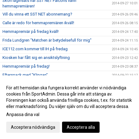
Skön laginsats när SST NET Falcons vann
2014-09-27 10:01
hemmapremiären!
Vill du vinna ett SST NET abonnemang?
2014-09-26 09:46
Calle är redo för hemmapremiären ikväll!
2014-09-26 08:15
Hemmapremiär på fredag kväll!
2014-09-24 17:40
Frida Lundgren "Matchen är betydelsefull för mig"
2014-09-24 11:15
ICE112.com kommer till IH på fredag
2014-09-24 10:45
Kiosken har fått sig en ansiktslyftning
2014-09-23 12:42
Hemmapremiär på fredag!
2014-09-23 08:37
Eftersnack med "Klingan"
2014-09-22 15:17
Försäsongsresumé med Anton
2014-09-22 08:25
För att hemsidan ska fungera korrekt använder vi nödvändiga
Kapten Persson matchvinnare i premiären!
2014-09-21 21:28
cookies från SportAdmin. Dessa går inte att stänga av.
Föreningen kan också använda frivilliga cookies, t.ex. för statistik
Seger i SST NET Falcons Invitation&#8207;!
2014-09-21 12:09
eller marknadsföring. Du väljer själv om du vill acceptera dessa.
Idag är det seriepremiär!
2014-09-21 11:40
Anpassa dina val
Årets viktigaste besked för SST NET Falcons!
2014-09-20 13:33
Tränare Patric Johanssons hälsning till folket i Landskrona!
Acceptera nödvändiga
Acceptera alla
2014-09-18 10:55
Genrep inför premiären!
2014-09-17 22:00