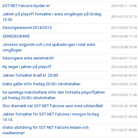
SST NET Falcons bjuder in!
2015-03-11 15:46
Jakten på playoff fortsätter i sista omgången på lördag
2015-03-10 21:10
13.30
Säsongsresumé 2014/2015
2015-03-09 15:34
SERIESEGRARE
2015-03-08 17:33
Jönsson avgjorde och Lind spikade igen i näst sista
2015-03-08 10:04
omgången
Säsongens sista seriematch!
2015-03-07 12:52
Ny seger i jakten på playoff
2015-03-06 23:29
Jakten fortsätter ikväll kl. 20:00!
2015-03-06 09:07
Detta gäller inför fredag 20.00 i idrottshallen
2015-03-04 15:06
Se samtliga matchreferat inför den fortsatta playoffjakten
2015-03-02 17:40
på fredag 20.00 i idrottshallen
Stor dramatik när SST NET Falcons vann med uddamålet!
2015-02-28 18:08
Jakten fortsätter för SST NET Falcons i morgon lördag
2015-02-27 09:43
14.14.
Gratis utbildning för SST NET Falcons ledare och
2015-02-27 06:00
medlemmar!