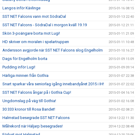
Langos inför Kävlinge
2015-01-16 08:15
SST NET Falcons vann mot SödraDal
2015-01-13 22:40
SST NET Falcons - SödraDal i morgon kväll 19.19
2015-01-12 21:11
Skön 3-poängare borta mot Lugi!
2015-01-11 21:09
HD skriver om moralen i spelartruppen
2015-01-11 10:48
Andersson avgjorde när SST NET Falcons slog Engelholm
2015-01-10 16:27
Dags för Engelholm borta
2015-01-09 15:09
Pudding inför Lugi!
2015-01-09 09:14
Härliga minnen från Gothia
2015-01-07 22:38
Snart sparkar våra seniorlag igång innebandyåret 2015 i IH!
2015-01-07 22:02
SST NET Falcons ångar på i Gothia Cup!
2015-01-04 16:14
Ungdomslag på väg till Gothia!
2015-01-02 16:08
30 333 kronor till Rosa Bandet!
2015-01-02 08:21
Halmstad besegrade SST NET Falcons
2014-12-22 11:30
Målrekord när Häljarp besegrades!
2014-12-22 08:48
Förlust mot Halmstad
2014-12-20 23:06