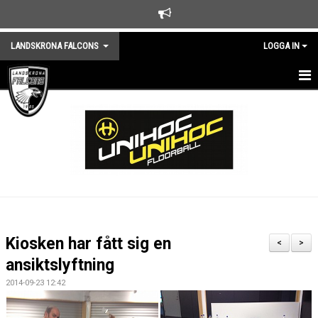
LANDSKRONA FALCONS
LOGGA IN
HEM
NYHETER
KLUBBEN
KALENDER
TRÄNINGSTIDER
Kiosken har fått sig en
<
>
MEDLEMSKAP
ansiktslyftning
2014-09-23 12:42
KONTAKTA KLUBBEN