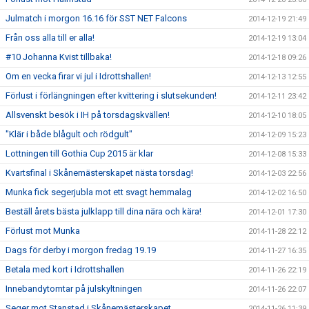
Julmatch i morgon 16.16 för SST NET Falcons
2014-12-19 21:49
Från oss alla till er alla!
2014-12-19 13:04
#10 Johanna Kvist tillbaka!
2014-12-18 09:26
Om en vecka firar vi jul i Idrottshallen!
2014-12-13 12:55
Förlust i förlängningen efter kvittering i slutsekunden!
2014-12-11 23:42
Allsvenskt besök i IH på torsdagskvällen!
2014-12-10 18:05
"Klär i både blågult och rödgult"
2014-12-09 15:23
Lottningen till Gothia Cup 2015 är klar
2014-12-08 15:33
Kvartsfinal i Skånemästerskapet nästa torsdag!
2014-12-03 22:56
Munka fick segerjubla mot ett svagt hemmalag
2014-12-02 16:50
Beställ årets bästa julklapp till dina nära och kära!
2014-12-01 17:30
Förlust mot Munka
2014-11-28 22:12
Dags för derby i morgon fredag 19.19
2014-11-27 16:35
Betala med kort i Idrottshallen
2014-11-26 22:19
Innebandytomtar på julskyltningen
2014-11-26 22:07
Seger mot Stanstad i Skånemästerskapet
2014-11-26 11:39