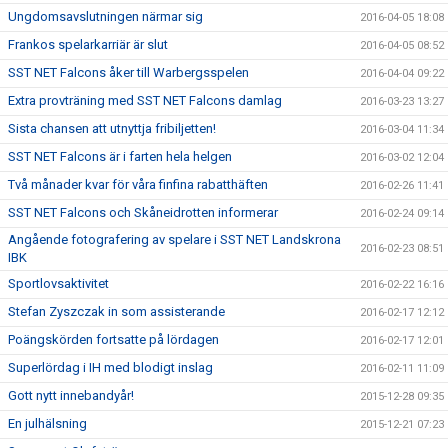
Ungdomsavslutningen närmar sig
2016-04-05 18:08
Frankos spelarkarriär är slut
2016-04-05 08:52
SST NET Falcons åker till Warbergsspelen
2016-04-04 09:22
Extra provträning med SST NET Falcons damlag
2016-03-23 13:27
Sista chansen att utnyttja fribiljetten!
2016-03-04 11:34
SST NET Falcons är i farten hela helgen
2016-03-02 12:04
Två månader kvar för våra finfina rabatthäften
2016-02-26 11:41
SST NET Falcons och Skåneidrotten informerar
2016-02-24 09:14
Angående fotografering av spelare i SST NET Landskrona
2016-02-23 08:51
IBK
Sportlovsaktivitet
2016-02-22 16:16
Stefan Zyszczak in som assisterande
2016-02-17 12:12
Poängskörden fortsatte på lördagen
2016-02-17 12:01
Superlördag i IH med blodigt inslag
2016-02-11 11:09
Gott nytt innebandyår!
2015-12-28 09:35
En julhälsning
2015-12-21 07:23