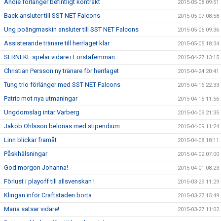
Andie förlänger befintligt kontrakt
2015-05-08 09:51
Back ansluter till SST NET Falcons
2015-05-07 08:58
Ung poängmaskin ansluter till SST NET Falcons
2015-05-06 09:36
Assisterande tränare till herrlaget klar
2015-05-05 18:34
SERNEKE spelar vidare i Förstafemman
2015-04-27 13:15
Christian Persson ny tränare för herrlaget
2015-04-24 20:41
Tung trio förlänger med SST NET Falcons
2015-04-16 22:33
Patric mot nya utmaningar
2015-04-15 11:56
Ungdomslag intar Varberg
2015-04-09 21:35
Jakob Ohlsson belönas med stipendium
2015-04-09 11:24
Linn blickar framåt
2015-04-08 18:11
Påskhälsningar
2015-04-02 07:00
God morgon Johanna!
2015-04-01 08:23
Förlust i playoff till allsvenskan !
2015-03-29 11:29
Klingan inför Craftstaden borta
2015-03-27 15:49
Maria satsar vidare!
2015-03-27 11:02