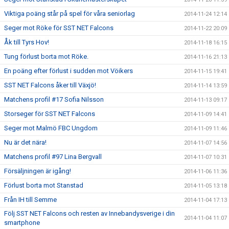
Viktiga poäng står på spel för våra seniorlag
2014-11-24 12:14
Seger mot Röke för SST NET Falcons
2014-11-22 20:09
Åk till Tyrs Hov!
2014-11-18 16:15
Tung förlust borta mot Röke.
2014-11-16 21:13
En poäng efter förlust i sudden mot Vöikers
2014-11-15 19:41
SST NET Falcons åker till Växjö!
2014-11-14 13:59
Matchens profil #17 Sofia Nilsson
2014-11-13 09:17
Storseger för SST NET Falcons
2014-11-09 14:41
Seger mot Malmö FBC Ungdom
2014-11-09 11:46
Nu är det nära!
2014-11-07 14:56
Matchens profil #97 Lina Bergvall
2014-11-07 10:31
Försäljningen är igång!
2014-11-06 11:36
Förlust borta mot Stanstad
2014-11-05 13:18
Från IH till Semme
2014-11-04 17:13
Följ SST NET Falcons och resten av Innebandysverige i din
2014-11-04 11:07
smartphone