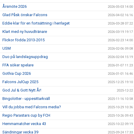
Årsmöte 2026
2026-05-03 14:00
Glad Påsk önskar Falcons
2026-04-02 16:16
Eddie klar för en fortsättning i herrlaget
2026-03-28 07:22
Klart med ny huvudtränare
2026-03-19 19:17
Flickor födda 2013-2015
2026-02-23 14:00
USM
2026-02-06 09:08
Duo på landslagsuppdrag
2026-02-04 15:19
FFA söker spelare
2026-01-07 11:23
Gothia Cup 2026
2026-01-01 16:46
Falcons JulCup 2025
2025-12-25 19:10
God Jul & Gott Nytt År!
2025-12-22
Bingolotter - uppesittarkväll
2025-11-16 10:58
Vill du jobba med Falcons media?
2025-10-29 10:36
Regio Parastars cup by FCH
2025-10-26 09:43
Hemmamatcher vecka 43
2025-10-22 09:19
Sändningar vecka 39
2025-09-24 17:33