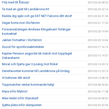
Följ med till Åstorp!
2015-02-26 08:22
Ta med en gäst till Landskrona IH!
2015-02-24 22:14
Rädda dig själv och ge SST NET Falcons ditt stöd!
2015-02-24 21:54
Seger borta mot Olofström
2015-02-21 17:32
Försvarsstrategen Andreas Klingebrant förlänger
2015-02-20 19:49
kontraktet!
Jakten fortsätter i Olofström
2015-02-20 14:44
Succé för sportlovsaktiviteten
2015-02-17 16:15
Kapten Persson avgjorde tät match mot topplaget
2015-02-15 14:57
Oskarshamn
Moral och hjärta gav 3 poäng mot Röke!
2015-02-15 09:19
Seriefavoriten kommer till Landskrona på lördag
2015-02-12 23:13
Vi behöver ditt stöd!
2015-02-12 08:18
Toppmatcher väntar kommande helg!
2015-02-08 20:06
Klara inför Malmö!
2015-02-06 17:28
Alex Hedin inför Stanstad!
2015-02-04 08:02
Sjätte plats inför slutspurten
2015-02-03 22:03