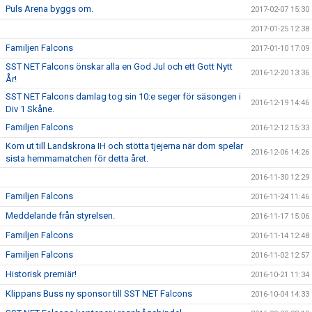
Puls Arena byggs om.
2017-02-07 15:30
2017-01-25 12:38
Familjen Falcons
2017-01-10 17:09
SST NET Falcons önskar alla en God Jul och ett Gott Nytt
2016-12-20 13:36
År!
SST NET Falcons damlag tog sin 10:e seger för säsongen i
2016-12-19 14:46
Div 1 Skåne.
Familjen Falcons
2016-12-12 15:33
Kom ut till Landskrona IH och stötta tjejerna när dom spelar
2016-12-06 14:26
sista hemmamatchen för detta året.
2016-11-30 12:29
Familjen Falcons
2016-11-24 11:46
Meddelande från styrelsen.
2016-11-17 15:06
Familjen Falcons
2016-11-14 12:48
Familjen Falcons
2016-11-02 12:57
Historisk premiär!
2016-10-21 11:34
Klippans Buss ny sponsor till SST NET Falcons
2016-10-04 14:33