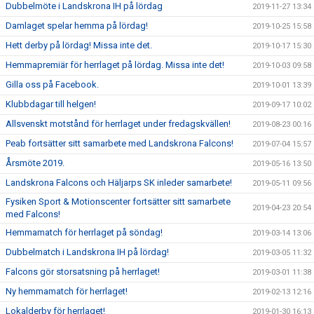
Dubbelmöte i Landskrona IH på lördag
2019-11-27 13:34
Damlaget spelar hemma på lördag!
2019-10-25 15:58
Hett derby på lördag! Missa inte det.
2019-10-17 15:30
Hemmapremiär för herrlaget på lördag. Missa inte det!
2019-10-03 09:58
Gilla oss på Facebook.
2019-10-01 13:39
Klubbdagar till helgen!
2019-09-17 10:02
Allsvenskt motstånd för herrlaget under fredagskvällen!
2019-08-23 00:16
Peab fortsätter sitt samarbete med Landskrona Falcons!
2019-07-04 15:57
Årsmöte 2019.
2019-05-16 13:50
Landskrona Falcons och Häljarps SK inleder samarbete!
2019-05-11 09:56
Fysiken Sport & Motionscenter fortsätter sitt samarbete
2019-04-23 20:54
med Falcons!
Hemmamatch för herrlaget på söndag!
2019-03-14 13:06
Dubbelmatch i Landskrona IH på lördag!
2019-03-05 11:32
Falcons gör storsatsning på herrlaget!
2019-03-01 11:38
Ny hemmamatch för herrlaget!
2019-02-13 12:16
Lokalderby för herrlaget!
2019-01-30 16:13