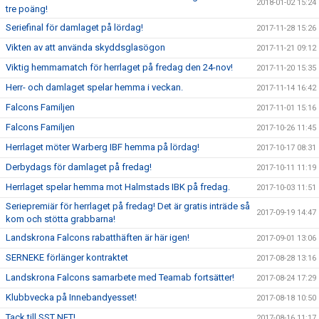
2018-01-02 15:24
tre poäng!
Seriefinal för damlaget på lördag!
2017-11-28 15:26
Vikten av att använda skyddsglasögon
2017-11-21 09:12
Viktig hemmamatch för herrlaget på fredag den 24-nov!
2017-11-20 15:35
Herr- och damlaget spelar hemma i veckan.
2017-11-14 16:42
Falcons Familjen
2017-11-01 15:16
Falcons Familjen
2017-10-26 11:45
Herrlaget möter Warberg IBF hemma på lördag!
2017-10-17 08:31
Derbydags för damlaget på fredag!
2017-10-11 11:19
Herrlaget spelar hemma mot Halmstads IBK på fredag.
2017-10-03 11:51
Seriepremiär för herrlaget på fredag! Det är gratis inträde så
2017-09-19 14:47
kom och stötta grabbarna!
Landskrona Falcons rabatthäften är här igen!
2017-09-01 13:06
SERNEKE förlänger kontraktet
2017-08-28 13:16
Landskrona Falcons samarbete med Teamab fortsätter!
2017-08-24 17:29
Klubbvecka på Innebandyesset!
2017-08-18 10:50
Tack till SST NET!
2017-08-16 11:17