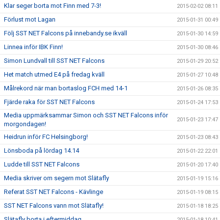
Klar seger borta mot Finn med 7-3!
2015-02-02 08:11
Förlust mot Lagan
2015-01-31 00:49
Följ SST NET Falcons på innebandy.se ikväll
2015-01-30 14:59
Linnea inför IBK Finn!
2015-01-30 08:46
Simon Lundvall till SST NET Falcons
2015-01-29 20:52
Het match utmed E4 på fredag kväll
2015-01-27 10:48
Målrekord när man bortaslog FCH med 14-1
2015-01-26 08:35
Fjärde raka för SST NET Falcons
2015-01-24 17:53
Media uppmärksammar Simon och SST NET Falcons inför
2015-01-23 17:47
morgondagen!
Heidrun inför FC Helsingborg!
2015-01-23 08:43
Lönsboda på lördag 14.14
2015-01-22 22:01
Ludde till SST NET Falcons
2015-01-20 17:40
Media skriver om segern mot Slätafly
2015-01-19 15:16
Referat SST NET Falcons - Kävlinge
2015-01-19 08:15
SST NET Falcons vann mot Slätafly!
2015-01-18 18:25
Slätafly borta i eftermiddag
2015-01-18 10:41