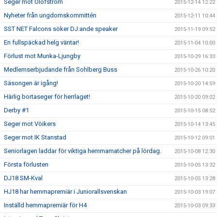
Seger mot Olofström
2015-12-14 12:22
Nyheter från ungdomskommittén
2015-12-11 10:44
SST NET Falcons söker DJ:ande speaker
2015-11-19 09:52
En fullspäckad helg väntar!
2015-11-04 10:00
Förlust mot Munka-Ljungby
2015-10-29 16:33
Medlemserbjudande från Sohlberg Buss
2015-10-26 10:20
Säsongen är igång!
2015-10-20 14:59
Härlig bortaseger för herrlaget!
2015-10-20 09:02
Derby #1
2015-10-15 08:52
Seger mot Vöikers
2015-10-14 13:45
Seger mot IK Stanstad
2015-10-12 09:01
Seniorlagen laddar för viktiga hemmamatcher på lördag.
2015-10-08 12:30
Första förlusten
2015-10-05 13:32
DJ18 SM-Kval
2015-10-05 13:28
HJ18 har hemmapremiär i Juniorallsvenskan
2015-10-03 19:07
Inställd hemmapremiär för H4
2015-10-03 09:33