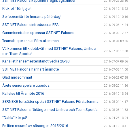
SST NET Falcons kaptener i regnbågsbindel
2016-09-29 23:10
Kick-off för tjejer!
2016-09-12 13:22
Seriepremiär för herrarna på lördag!
2016-09-12 10:16
SST NET Falcons introducerar FFA!
2016-09-08 14:24
Gummicentralen sponsrar SST NET Falcons
2016-08-09 17:57
Teamab spelar nu i Förstafemman!
2016-08-04 09:55
Välkommen till klubbkväll med SST NET Falcons, Unihoc
2016-07-08 11:38
och Team Sportia!
Kansliet har semesterstängt vecka 28-30
2016-07-07 09:36
SST NET Falcons har haft årsmöte
2016-07-06 11:00
Glad midsommar!
2016-06-23 07:58
Årets seniorspelare utsedda
2016-05-20 11:56
Kallelse till Årsmöte 2016
2016-05-10 13:24
SERNEKE fortsätter spela i SST NET Falcons Förstafemma
2016-05-04 14:17
SST NET Falcons förlänger med Unihoc och Team Sportia
2016-05-03 11:33
"Dahla" kör på!
2016-04-28 13:04
En liten resumé av säsongen 2015/2016
2016-04-19 13:41