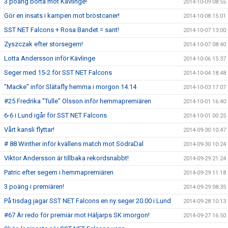
3 poäng borta mot Kävlinge!
2014-10-09 08:55
Gör en insats i kampen mot bröstcaner!
2014-10-08 15:01
SST NET Falcons + Rosa Bandet = sant!
2014-10-07 13:00
Zyszczak efter storsegern!
2014-10-07 08:40
Lotta Andersson inför Kävlinge
2014-10-06 15:37
Seger med 15-2 för SST NET Falcons
2014-10-04 18:48
"Macke" inför Slätafly hemma i morgon 14.14
2014-10-03 17:07
#25 Fredrika "Tulle" Olsson inför hemmapremiären
2014-10-01 16:40
6-6 i Lund igår för SST NET Falcons
2014-10-01 00:25
Vårt kansli flyttar!
2014-09-30 10:47
# 88 Winther inför kvällens match mot SödraDal
2014-09-30 10:24
Viktor Andersson är tillbaka rekordsnabbt!
2014-09-29 21:24
Patric efter segern i hemmapremiären
2014-09-29 11:18
3 poäng i premiären!
2014-09-29 08:35
På tisdag jagar SST NET Falcons en ny seger 20.00 i Lund
2014-09-28 10:13
#67 Är redo för premiär mot Häljarps SK imorgon!
2014-09-27 16:50