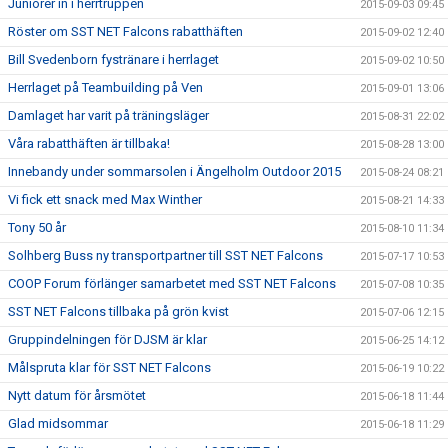
Juniorer in i herrtruppen
2015-09-03 09:45
Röster om SST NET Falcons rabatthäften
2015-09-02 12:40
Bill Svedenborn fystränare i herrlaget
2015-09-02 10:50
Herrlaget på Teambuilding på Ven
2015-09-01 13:06
Damlaget har varit på träningsläger
2015-08-31 22:02
Våra rabatthäften är tillbaka!
2015-08-28 13:00
Innebandy under sommarsolen i Ängelholm Outdoor 2015
2015-08-24 08:21
Vi fick ett snack med Max Winther
2015-08-21 14:33
Tony 50 år
2015-08-10 11:34
Solhberg Buss ny transportpartner till SST NET Falcons
2015-07-17 10:53
COOP Forum förlänger samarbetet med SST NET Falcons
2015-07-08 10:35
SST NET Falcons tillbaka på grön kvist
2015-07-06 12:15
Gruppindelningen för DJSM är klar
2015-06-25 14:12
Målspruta klar för SST NET Falcons
2015-06-19 10:22
Nytt datum för årsmötet
2015-06-18 11:44
Glad midsommar
2015-06-18 11:29