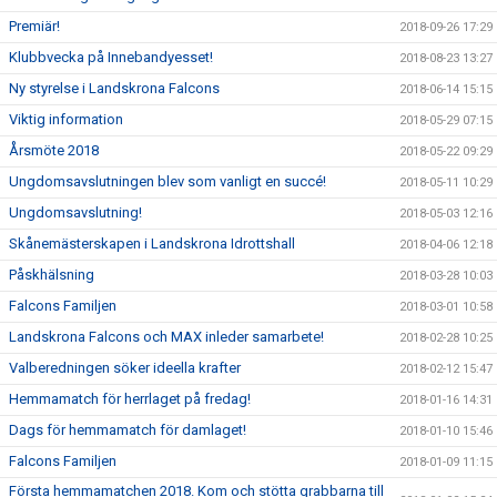
Premiär!
2018-09-26 17:29
Klubbvecka på Innebandyesset!
2018-08-23 13:27
Ny styrelse i Landskrona Falcons
2018-06-14 15:15
Viktig information
2018-05-29 07:15
Årsmöte 2018
2018-05-22 09:29
Ungdomsavslutningen blev som vanligt en succé!
2018-05-11 10:29
Ungdomsavslutning!
2018-05-03 12:16
Skånemästerskapen i Landskrona Idrottshall
2018-04-06 12:18
Påskhälsning
2018-03-28 10:03
Falcons Familjen
2018-03-01 10:58
Landskrona Falcons och MAX inleder samarbete!
2018-02-28 10:25
Valberedningen söker ideella krafter
2018-02-12 15:47
Hemmamatch för herrlaget på fredag!
2018-01-16 14:31
Dags för hemmamatch för damlaget!
2018-01-10 15:46
Falcons Familjen
2018-01-09 11:15
Första hemmamatchen 2018. Kom och stötta grabbarna till