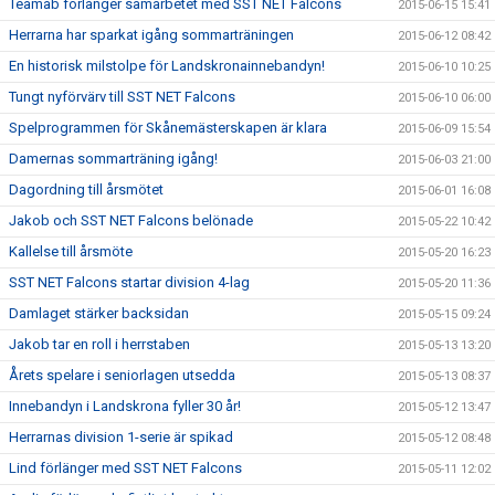
Teamab förlänger samarbetet med SST NET Falcons
2015-06-15 15:41
Herrarna har sparkat igång sommarträningen
2015-06-12 08:42
En historisk milstolpe för Landskronainnebandyn!
2015-06-10 10:25
Tungt nyförvärv till SST NET Falcons
2015-06-10 06:00
Spelprogrammen för Skånemästerskapen är klara
2015-06-09 15:54
Damernas sommarträning igång!
2015-06-03 21:00
Dagordning till årsmötet
2015-06-01 16:08
Jakob och SST NET Falcons belönade
2015-05-22 10:42
Kallelse till årsmöte
2015-05-20 16:23
SST NET Falcons startar division 4-lag
2015-05-20 11:36
Damlaget stärker backsidan
2015-05-15 09:24
Jakob tar en roll i herrstaben
2015-05-13 13:20
Årets spelare i seniorlagen utsedda
2015-05-13 08:37
Innebandyn i Landskrona fyller 30 år!
2015-05-12 13:47
Herrarnas division 1-serie är spikad
2015-05-12 08:48
Lind förlänger med SST NET Falcons
2015-05-11 12:02