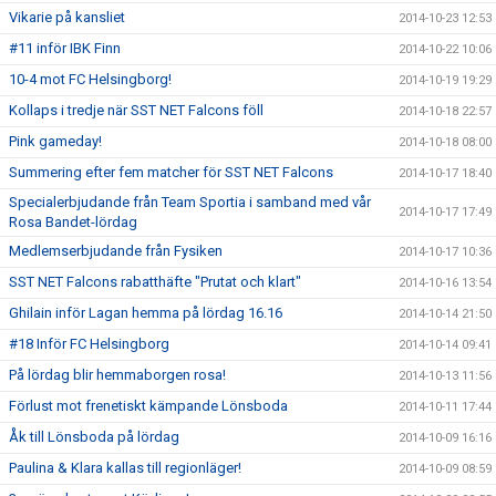
Vikarie på kansliet
2014-10-23 12:53
#11 inför IBK Finn
2014-10-22 10:06
10-4 mot FC Helsingborg!
2014-10-19 19:29
Kollaps i tredje när SST NET Falcons föll
2014-10-18 22:57
Pink gameday!
2014-10-18 08:00
Summering efter fem matcher för SST NET Falcons
2014-10-17 18:40
Specialerbjudande från Team Sportia i samband med vår
2014-10-17 17:49
Rosa Bandet-lördag
Medlemserbjudande från Fysiken
2014-10-17 10:36
SST NET Falcons rabatthäfte "Prutat och klart"
2014-10-16 13:54
Ghilain inför Lagan hemma på lördag 16.16
2014-10-14 21:50
#18 Inför FC Helsingborg
2014-10-14 09:41
På lördag blir hemmaborgen rosa!
2014-10-13 11:56
Förlust mot frenetiskt kämpande Lönsboda
2014-10-11 17:44
Åk till Lönsboda på lördag
2014-10-09 16:16
Paulina & Klara kallas till regionläger!
2014-10-09 08:59