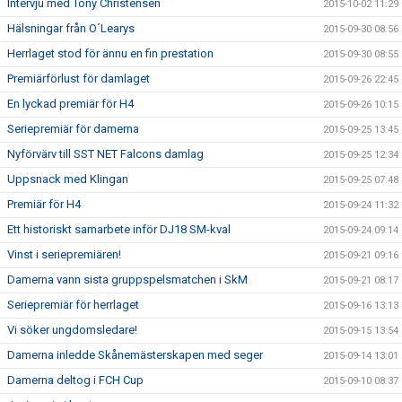
Intervju med Tony Christensen
2015-10-02 11:29
Hälsningar från O´Learys
2015-09-30 08:56
Herrlaget stod för ännu en fin prestation
2015-09-30 08:55
Premiärförlust för damlaget
2015-09-26 22:45
En lyckad premiär för H4
2015-09-26 10:15
Seriepremiär för damerna
2015-09-25 13:45
Nyförvärv till SST NET Falcons damlag
2015-09-25 12:34
Uppsnack med Klingan
2015-09-25 07:48
Premiär för H4
2015-09-24 11:32
Ett historiskt samarbete inför DJ18 SM-kval
2015-09-24 09:14
Vinst i seriepremiären!
2015-09-21 09:16
Damerna vann sista gruppspelsmatchen i SkM
2015-09-21 08:17
Seriepremiär för herrlaget
2015-09-16 13:13
Vi söker ungdomsledare!
2015-09-15 13:54
Damerna inledde Skånemästerskapen med seger
2015-09-14 13:01
Damerna deltog i FCH Cup
2015-09-10 08:37