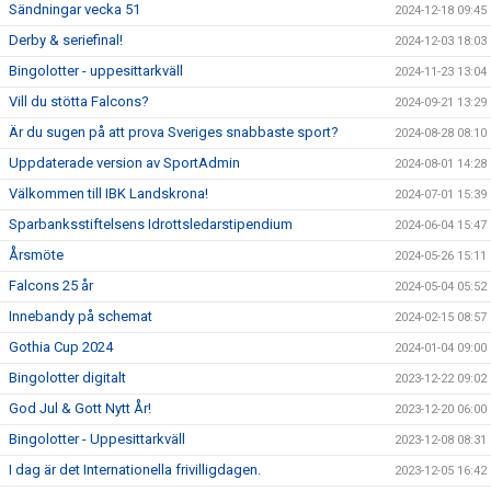
Sändningar vecka 51
2024-12-18 09:45
Derby & seriefinal!
2024-12-03 18:03
Bingolotter - uppesittarkväll
2024-11-23 13:04
Vill du stötta Falcons?
2024-09-21 13:29
Är du sugen på att prova Sveriges snabbaste sport?
2024-08-28 08:10
Uppdaterade version av SportAdmin
2024-08-01 14:28
Välkommen till IBK Landskrona!
2024-07-01 15:39
Sparbanksstiftelsens Idrottsledarstipendium
2024-06-04 15:47
Årsmöte
2024-05-26 15:11
Falcons 25 år
2024-05-04 05:52
Innebandy på schemat
2024-02-15 08:57
Gothia Cup 2024
2024-01-04 09:00
Bingolotter digitalt
2023-12-22 09:02
God Jul & Gott Nytt År!
2023-12-20 06:00
Bingolotter - Uppesittarkväll
2023-12-08 08:31
I dag är det Internationella frivilligdagen.
2023-12-05 16:42