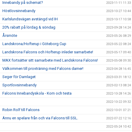
Innebandy på schemat?
2023-11-11 11:33
Höstlovsinnebandy
2023-10-27 10:44
Karlslundsvägen avstängd vid IH
2023-10-17 10:58
20% rabatt på lördag & söndag
2023-09-28 14:24
Årsmöte
2023-05-26 08:29
Landskrona/Hofterup i Göteborg Cup
2023-05-22 08:24
Landskrona Falcons och Hofterup inleder samarbete!
2023-05-17 09:40
MAX fortsätter sitt samarbete med Landskrona Falcons!
2023-05-08 09:30
Välkommen till provträning med Falcons damer!
2023-04-28 16:45
Seger för Damlaget
2023-03-31 18:12
Sportlovsinnebandy
2023-02-13 08:24
Falcons Innebandyskola - Kom och testa
2022-10-28 14:26
2022-10-22 09:32
Robin Rolf till Falcons
2022-10-01 07:21
Ännu en spelare från och via Falcons till SSL.
2022-07-22 12:16
2022-05-24 10:42