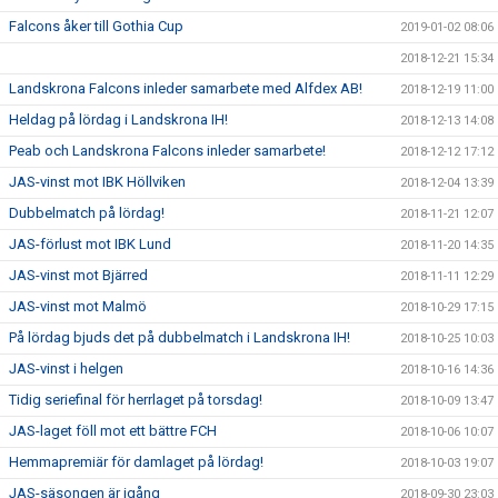
Falcons åker till Gothia Cup
2019-01-02 08:06
2018-12-21 15:34
Landskrona Falcons inleder samarbete med Alfdex AB!
2018-12-19 11:00
Heldag på lördag i Landskrona IH!
2018-12-13 14:08
Peab och Landskrona Falcons inleder samarbete!
2018-12-12 17:12
JAS-vinst mot IBK Höllviken
2018-12-04 13:39
Dubbelmatch på lördag!
2018-11-21 12:07
JAS-förlust mot IBK Lund
2018-11-20 14:35
JAS-vinst mot Bjärred
2018-11-11 12:29
JAS-vinst mot Malmö
2018-10-29 17:15
På lördag bjuds det på dubbelmatch i Landskrona IH!
2018-10-25 10:03
JAS-vinst i helgen
2018-10-16 14:36
Tidig seriefinal för herrlaget på torsdag!
2018-10-09 13:47
JAS-laget föll mot ett bättre FCH
2018-10-06 10:07
Hemmapremiär för damlaget på lördag!
2018-10-03 19:07
JAS-säsongen är igång
2018-09-30 23:03