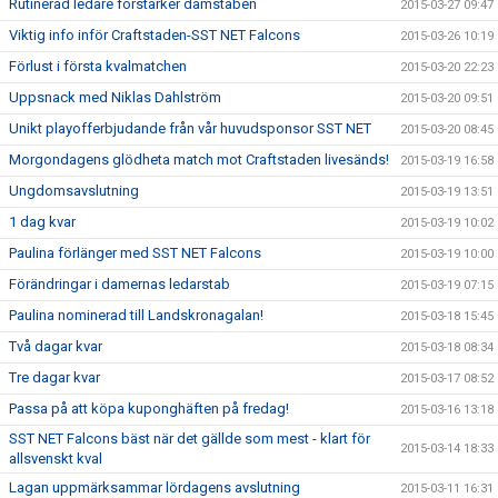
Rutinerad ledare förstärker damstaben
2015-03-27 09:47
Viktig info inför Craftstaden-SST NET Falcons
2015-03-26 10:19
Förlust i första kvalmatchen
2015-03-20 22:23
Uppsnack med Niklas Dahlström
2015-03-20 09:51
Unikt playofferbjudande från vår huvudsponsor SST NET
2015-03-20 08:45
Morgondagens glödheta match mot Craftstaden livesänds!
2015-03-19 16:58
Ungdomsavslutning
2015-03-19 13:51
1 dag kvar
2015-03-19 10:02
Paulina förlänger med SST NET Falcons
2015-03-19 10:00
Förändringar i damernas ledarstab
2015-03-19 07:15
Paulina nominerad till Landskronagalan!
2015-03-18 15:45
Två dagar kvar
2015-03-18 08:34
Tre dagar kvar
2015-03-17 08:52
Passa på att köpa kuponghäften på fredag!
2015-03-16 13:18
SST NET Falcons bäst när det gällde som mest - klart för
2015-03-14 18:33
allsvenskt kval
Lagan uppmärksammar lördagens avslutning
2015-03-11 16:31