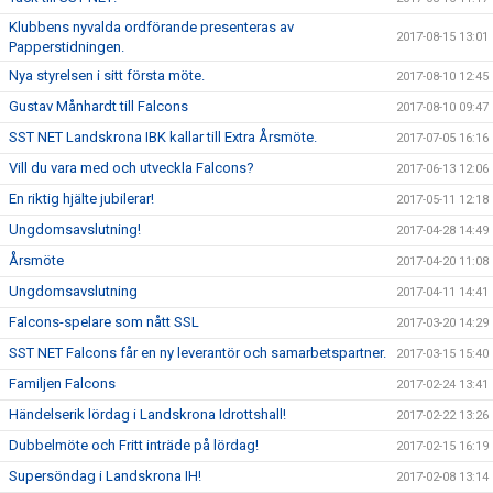
Klubbens nyvalda ordförande presenteras av
2017-08-15 13:01
Papperstidningen.
Nya styrelsen i sitt första möte.
2017-08-10 12:45
Gustav Månhardt till Falcons
2017-08-10 09:47
SST NET Landskrona IBK kallar till Extra Årsmöte.
2017-07-05 16:16
Vill du vara med och utveckla Falcons?
2017-06-13 12:06
En riktig hjälte jubilerar!
2017-05-11 12:18
Ungdomsavslutning!
2017-04-28 14:49
Årsmöte
2017-04-20 11:08
Ungdomsavslutning
2017-04-11 14:41
Falcons-spelare som nått SSL
2017-03-20 14:29
SST NET Falcons får en ny leverantör och samarbetspartner.
2017-03-15 15:40
Familjen Falcons
2017-02-24 13:41
Händelserik lördag i Landskrona Idrottshall!
2017-02-22 13:26
Dubbelmöte och Fritt inträde på lördag!
2017-02-15 16:19
Supersöndag i Landskrona IH!
2017-02-08 13:14