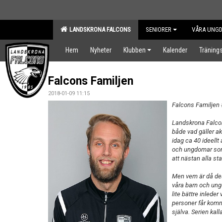
LANDSKRONA FALCONS
SENIORER
VÅRA UNG
Hem
Nyheter
Klubben
Kalender
Tränings
Falcons Familjen
2018-01-09 11:15
Falcons Familjen
Landskrona Falcon
både vad gäller ak
idag ca 40 ideellt
och ungdomar som 
att nästan alla st
Men vem är då des
våra barn och ung
lite bättre inleder
personer får komm
själva. Serien kall