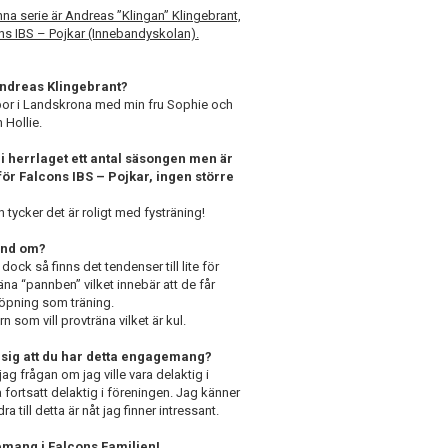
nna serie är Andreas ”Klingan” Klingebrant,
ns IBS – Pojkar (Innebandyskolan).
ndreas Klingebrant?
 bor i Landskrona med min fru Sophie och
 Hollie.
 i herrlaget ett antal säsongen men är
ör Falcons IBS – Pojkar, ingen större
ch tycker det är roligt med fysträning!
and om?
dock så finns det tendenser till lite för
räna “pannben” vilket innebär att de får
 löpning som träning.
 som vill provträna vilket är kul.
 sig att du har detta engagemang?
ag frågan om jag ville vara delaktig i
ra fortsatt delaktig i föreningen. Jag känner
till detta är nåt jag finner intressant.
gemang i Falcons Familjen!