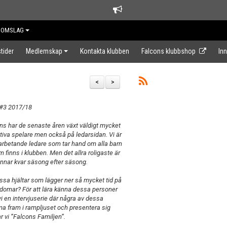
DOMSLAG
tider
Medlemskap
Kontakta klubben
Falcons klubbshop
In
<
>
 #3 2017/18
s har de senaste åren växt väldigt mycket
tiva spelare men också på ledarsidan. Vi är
 arbetande ledare som tar hand om alla barn
finns i klubben. Men det allra roligaste är
annar kvar säsong efter säsong.
sa hjältar som lägger ner så mycket tid på
domar? För att lära känna dessa personer
 vi en intervjuserie där några av dessa
a fram i rampljuset och presentera sig
ar vi ”Falcons Familjen”.