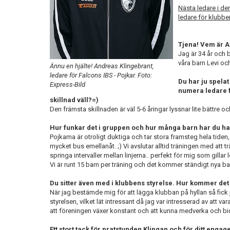
Nästa ledare i de
ledare för klubbe
Tjena! Vem är A
Jag är 34 år och
våra barn Levi och
Ännu en hjälte! Andreas Klingebrant,
ledare för Falcons IBS - Pojkar. Foto:
Du har ju spelat
Express-Bild
numera ledare f
skillnad väll?=)
Den främsta skillnaden
är väl 5-6 åringar lyssnar lite bättre o
Hur funkar det i gruppen och hur många barn har du h
Pojkarna är otroligt duktiga och tar stora framsteg hela tiden, 
mycket bus emellanåt. ;) Vi avslutar alltid träningen med att t
springa intervaller mellan linjerna.. perfekt för mig som gillar
Vi är runt 15 barn per träning och det kommer ständigt nya barn
Du sitter även med i klubbens styrelse. Hur kommer det
När jag bestämde mig för att lägga klubban på hyllan så fick j
styrelsen, vilket lät intressant då jag var intresserad av att va
att föreningen växer konstant och att kunna medverka och bidra 
Ett stort tack för pratstunden Klingan och för ditt enga