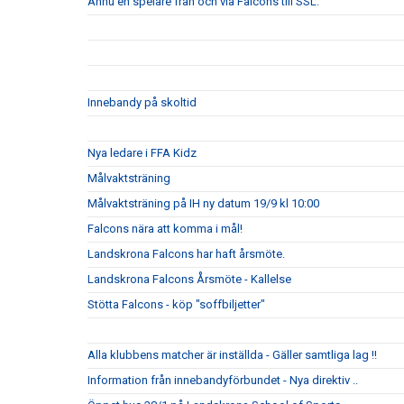
Ännu en spelare från och via Falcons till SSL.
Innebandy på skoltid
Nya ledare i FFA Kidz
Målvaktsträning
Målvaktsträning på IH ny datum 19/9 kl 10:00
Falcons nära att komma i mål!
Landskrona Falcons har haft årsmöte.
Landskrona Falcons Årsmöte - Kallelse
Stötta Falcons - köp "soffbiljetter"
Alla klubbens matcher är inställda - Gäller samtliga lag !!
Information från innebandyförbundet - Nya direktiv ..