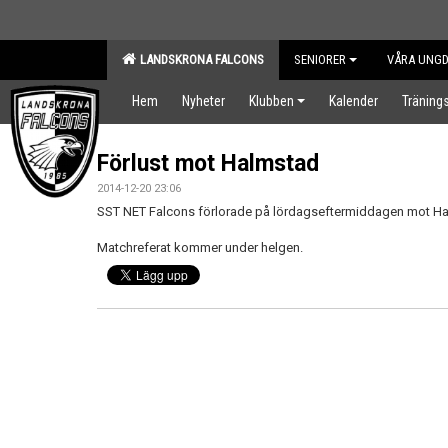
LANDSKRONA FALCONS
SENIORER
VÅRA UNG
Hem
Nyheter
Klubben
Kalender
Tränings
Förlust mot Halmstad
2014-12-20 23:06
SST NET Falcons förlorade på lördagseftermiddagen mot 
Matchreferat kommer under helgen.