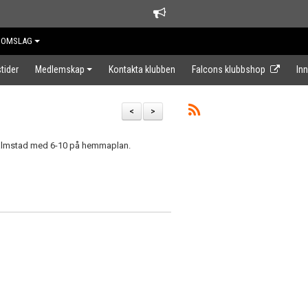
DOMSLAG
tider
Medlemskap
Kontakta klubben
Falcons klubbshop
In
<
>
Halmstad med 6-10 på hemmaplan.