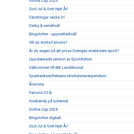
Gothia Cup 2025
God Jul & Gott Nytt År!
Sändningar vecka 51
Derby & seriefinal!
Bingolotter - uppesittarkväll
Vill du stötta Falcons?
Är du sugen på att prova Sveriges snabbaste sport?
Uppdaterade version av SportAdmin
Välkommen till IBK Landskrona!
Sparbanksstiftelsens Idrottsledarstipendium
Årsmöte
Falcons 25 år
Innebandy på schemat
Gothia Cup 2024
Bingolotter digitalt
God Jul & Gott Nytt År!