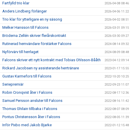
Fartfylld trio klar
2026-04-08 08:46
Anders Lindberg förlänger
2026-04-06 11:22
Trio klar för ytterligare en ny säsong
2026-04-02 08:51
Melker Hansson till Falcons
2026-03-31 09:15
Bröderna Zellén skriver flerårskontrakt
2026-03-30 09:27
Rutinerad hemvändare förstärker Falcons
2024-08-14 09:32
Nyförvärv till herrlaget
2024-08-09 08:48
Falcons skriver ett nytt kontrakt med Tobias Ohlsson-Bååth
2023-04-12 09:14
Rickard Jacobsen ny assisterande herrtränare
2023-01-17 15:55
Gustav Karmefors till Falcons
2022-10-20 10:25
Seriepremiär
2022-09-23 11:07
Robin Cronqvist åter i Falcons
2022-08-17 12:36
Samuel Persson ansluter till Falcons
2022-08-16 11:42
Thomas Ghilain tillbaka i Falcons
2022-08-07 08:09
Pontus Christensson åter i Falcons
2022-08-05 11:39
Inför Pixbo med Jakob Bjarke
2022-01-12 15:48