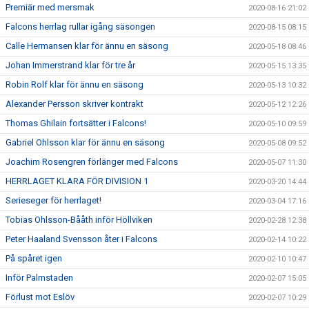
Premiär med mersmak
2020-08-16 21:02
Falcons herrlag rullar igång säsongen
2020-08-15 08:15
Calle Hermansen klar för ännu en säsong
2020-05-18 08:46
Johan Immerstrand klar för tre år
2020-05-15 13:35
Robin Rolf klar för ännu en säsong
2020-05-13 10:32
Alexander Persson skriver kontrakt
2020-05-12 12:26
Thomas Ghilain fortsätter i Falcons!
2020-05-10 09:59
Gabriel Ohlsson klar för ännu en säsong
2020-05-08 09:52
Joachim Rosengren förlänger med Falcons
2020-05-07 11:30
HERRLAGET KLARA FÖR DIVISION 1
2020-03-20 14:44
Serieseger för herrlaget!
2020-03-04 17:16
Tobias Ohlsson-Bååth inför Höllviken
2020-02-28 12:38
Peter Haaland Svensson åter i Falcons
2020-02-14 10:22
På spåret igen
2020-02-10 10:47
Inför Palmstaden
2020-02-07 15:05
Förlust mot Eslöv
2020-02-07 10:29