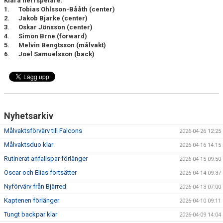
Klara herrspelare:
1.
Tobias Ohlsson-Bååth (center)
2.
Jakob Bjarke (center)
3.
Oskar Jönsson (center)
4.
Simon Brne (forward)
5.
Melvin Bengtsson (målvakt)
6.
Joel Samuelsson (back)
Nyhetsarkiv
Målvaktsförvärv till Falcons
2026-04-26 12:25
Målvaktsduo klar
2026-04-16 14:15
Rutinerat anfallspar förlänger
2026-04-15 09:50
Oscar och Elias fortsätter
2026-04-14 09:37
Nyförvärv från Bjärred
2026-04-13 07:00
Kaptenen förlänger
2026-04-10 09:11
Tungt backpar klar
2026-04-09 14:04