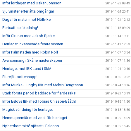
Inför lördagen med Oskar Jönsson
2019-11-29 09:43
Sju vinster efter åtta omgångar
2019-11-24 20:41
Dags för match mot Höllviken
2019-11-21 12:12
Fortsatt serieledning!
2019-11-18 09:09
Inför Skurup med Jakob Bjarke
2019-11-14 19:11
Herrlaget inkasserade femte vinsten
2019-11-11 12:53
Inför Palmstaden med Robin Rolf
2019-11-07 13:34
Avancemang i Skånemästerskapen
2019-11-07 11:36
Herrlaget mot IBK Lund i SkM
2019-11-04 10:40
Ett rejält bottennapp!
2019-10-30 10:22
Inför Munka-Ljungby IBK med Melvin Bengtsson
2019-10-24 10:16
Stark första period bäddade för fjärde raka!
2019-10-21 10:19
Inför Eslövs IBF med Tobias Ohlsson-Bååth!
2019-10-15 11:50
Magisk vändning för herrlaget
2019-10-13 18:50
Hemmapremiär med vinst för herrlaget
2019-10-09 14:09
Ny herrkommitté sjösatt i Falcons
2019-10-02 15:45