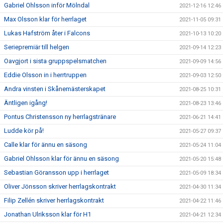
Gabriel Ohlsson inför Mölndal
2021-12-16 12:46
Max Olsson klar för herrlaget
2021-11-05 09:31
Lukas Hafström åter i Falcons
2021-10-13 10:20
Seriepremiär till helgen
2021-09-14 12:23
Oavgjort i sista gruppspelsmatchen
2021-09-09 14:56
Eddie Olsson in i herrtruppen
2021-09-03 12:50
Andra vinsten i Skånemästerskapet
2021-08-25 10:31
Äntligen igång!
2021-08-23 13:46
Pontus Christensson ny herrlagstränare
2021-06-21 14:41
Ludde kör på!
2021-05-27 09:37
Calle klar för ännu en säsong
2021-05-24 11:04
Gabriel Ohlsson klar för ännu en säsong
2021-05-20 15:48
Sebastian Göransson upp i herrlaget
2021-05-09 18:34
Oliver Jönsson skriver herrlagskontrakt
2021-04-30 11:34
Filip Zellén skriver herrlagskontrakt
2021-04-22 11:46
Jonathan Ulriksson klar för H1
2021-04-21 12:34