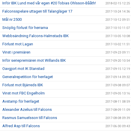
Inför IBK Lund med vår egen #20 Tobias Ohlsson-Bååth!
2018-02-15 12:25
Falconsspelare uttagen till Talangläger 17
2017-10-24 14:36
Mål nr 2500
2017-10-12 09:51
Snöplig förlust för herrarna
2017-10-10 11:07
Webbsändning Falcons-Halmstads IBK
2017-10-05 10:08
Förlust mot Lagan
2017-10-02 11:51
Vinst i premiären
2017-09-23 09:11
Inför seriepremiären mot Willands IBK
2017-09-20 10:54
Oavgjort mot IK Stanstad
2017-09-15 12:19
Generalrepetition för herrlaget
2017-09-14 09:32
Förlust mot Bjärreds IBK
2017-09-08 09:07
Vinst mot FBC Engelholm
2017-09-05 13:16
Avstamp för herrlaget
2017-08-11 08:59
Alexander Azelius till Falcons
2017-08-09 11:09
Rasmus Samuelsson till Falcons
2017-08-08 09:39
Alfred Asp till Falcons
2017-06-30 09:43