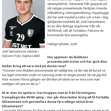
seriesystemet. Gensvaret från gruppen på
vår nyligen presenterade färdplan rörande
målsättning, träningsinriktning, truppbygge
etc har varit mycket positiv och vi kan i dag
glädjande meddela att Joel Samuelsson,
en av våra duktiga ungdomar från vår
99/00-kull, valt att fortsätta i Falcons de
kommande fyra säsongerna.
Härliga nyheter, Joel!
Joel Samuelsson stannar i
Falcons! Foto: Express-Bild
Hur upplever du klubbens
presenterade vision och hur gick dina
tankar kring att vara med på denna resa?
”Visionen som klubben presenterade lät väldigt bra, så det ska bli kul att se
hur laget utvecklas under en satsning under en längre period. Så när jag fick
höra visionen första gången var det klart att detta var en resa som man
verkligen vill vara en del av.
”
Ni är över tio spelare i herrtruppen som är från föreningens
framgångsrika 99/00-gäng – hur går dina tankar kring att få fortsätta
tillsammans och genomföra dessa fyra viktiga senioråren
tillsammans?
”Jag bytte till Falcons för fem år sedan och har tyckt sedan dess att det är ett