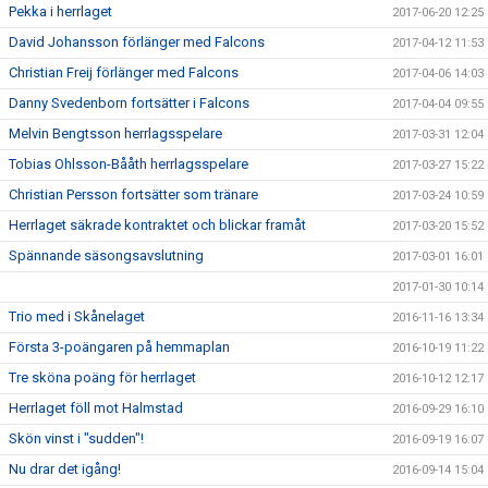
Pekka i herrlaget
2017-06-20 12:25
David Johansson förlänger med Falcons
2017-04-12 11:53
Christian Freij förlänger med Falcons
2017-04-06 14:03
Danny Svedenborn fortsätter i Falcons
2017-04-04 09:55
Melvin Bengtsson herrlagsspelare
2017-03-31 12:04
Tobias Ohlsson-Bååth herrlagsspelare
2017-03-27 15:22
Christian Persson fortsätter som tränare
2017-03-24 10:59
Herrlaget säkrade kontraktet och blickar framåt
2017-03-20 15:52
Spännande säsongsavslutning
2017-03-01 16:01
2017-01-30 10:14
Trio med i Skånelaget
2016-11-16 13:34
Första 3-poängaren på hemmaplan
2016-10-19 11:22
Tre sköna poäng för herrlaget
2016-10-12 12:17
Herrlaget föll mot Halmstad
2016-09-29 16:10
Skön vinst i "sudden"!
2016-09-19 16:07
Nu drar det igång!
2016-09-14 15:04