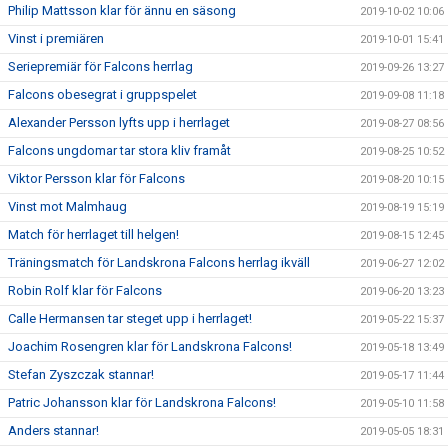
Philip Mattsson klar för ännu en säsong
2019-10-02 10:06
Vinst i premiären
2019-10-01 15:41
Seriepremiär för Falcons herrlag
2019-09-26 13:27
Falcons obesegrat i gruppspelet
2019-09-08 11:18
Alexander Persson lyfts upp i herrlaget
2019-08-27 08:56
Falcons ungdomar tar stora kliv framåt
2019-08-25 10:52
Viktor Persson klar för Falcons
2019-08-20 10:15
Vinst mot Malmhaug
2019-08-19 15:19
Match för herrlaget till helgen!
2019-08-15 12:45
Träningsmatch för Landskrona Falcons herrlag ikväll
2019-06-27 12:02
Robin Rolf klar för Falcons
2019-06-20 13:23
Calle Hermansen tar steget upp i herrlaget!
2019-05-22 15:37
Joachim Rosengren klar för Landskrona Falcons!
2019-05-18 13:49
Stefan Zyszczak stannar!
2019-05-17 11:44
Patric Johansson klar för Landskrona Falcons!
2019-05-10 11:58
Anders stannar!
2019-05-05 18:31