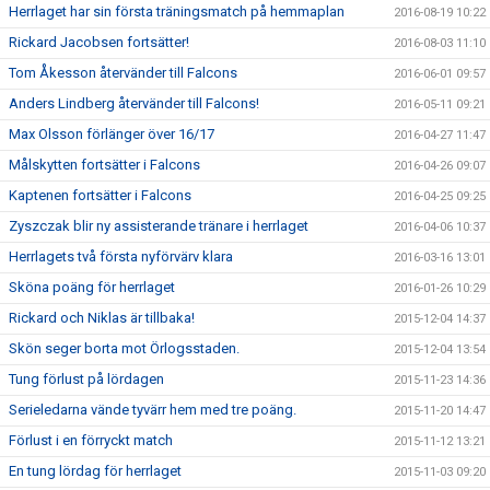
Herrlaget har sin första träningsmatch på hemmaplan
2016-08-19 10:22
Rickard Jacobsen fortsätter!
2016-08-03 11:10
Tom Åkesson återvänder till Falcons
2016-06-01 09:57
Anders Lindberg återvänder till Falcons!
2016-05-11 09:21
Max Olsson förlänger över 16/17
2016-04-27 11:47
Målskytten fortsätter i Falcons
2016-04-26 09:07
Kaptenen fortsätter i Falcons
2016-04-25 09:25
Zyszczak blir ny assisterande tränare i herrlaget
2016-04-06 10:37
Herrlagets två första nyförvärv klara
2016-03-16 13:01
Sköna poäng för herrlaget
2016-01-26 10:29
Rickard och Niklas är tillbaka!
2015-12-04 14:37
Skön seger borta mot Örlogsstaden.
2015-12-04 13:54
Tung förlust på lördagen
2015-11-23 14:36
Serieledarna vände tyvärr hem med tre poäng.
2015-11-20 14:47
Förlust i en förryckt match
2015-11-12 13:21
En tung lördag för herrlaget
2015-11-03 09:20