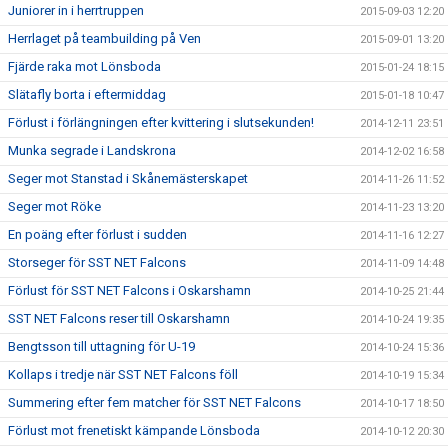
Juniorer in i herrtruppen
2015-09-03 12:20
Herrlaget på teambuilding på Ven
2015-09-01 13:20
Fjärde raka mot Lönsboda
2015-01-24 18:15
Slätafly borta i eftermiddag
2015-01-18 10:47
Förlust i förlängningen efter kvittering i slutsekunden!
2014-12-11 23:51
Munka segrade i Landskrona
2014-12-02 16:58
Seger mot Stanstad i Skånemästerskapet
2014-11-26 11:52
Seger mot Röke
2014-11-23 13:20
En poäng efter förlust i sudden
2014-11-16 12:27
Storseger för SST NET Falcons
2014-11-09 14:48
Förlust för SST NET Falcons i Oskarshamn
2014-10-25 21:44
SST NET Falcons reser till Oskarshamn
2014-10-24 19:35
Bengtsson till uttagning för U-19
2014-10-24 15:36
Kollaps i tredje när SST NET Falcons föll
2014-10-19 15:34
Summering efter fem matcher för SST NET Falcons
2014-10-17 18:50
Förlust mot frenetiskt kämpande Lönsboda
2014-10-12 20:30