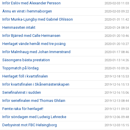
Inför Eslöv med Alexander Persson
2020-02-03 11:03
Ännu en vinst i hemmaborgen
2020-02-03 09:22
Inför Munka-Ljungby med Gabriel Ohlsson
2020-01-31 11:42
Hemmasviten intakt
2020-01-24 08:54
Inför Bjärred med Calle Hermansen
2020-01-20 10:46
Herrlaget vände hemåt med tre poäng
2020-01-20 10:27
Inför Malmhaug med Johan Immerstrand
2020-01-17 08:46
Säsongens bästa prestation
2020-01-13 14:26
Toppmatch på lördag
2020-01-10 09:26
Herrlaget föll i kvartsfinalen
2019-12-18 15:53
Inför kvartsfinalen i Skånemästerskapen
2019-12-16 15:13
Seriefinalvinst i sudden
2019-12-16 15:06
Inför seriefinalen med Thomas Ghilain
2019-12-13 08:44
Femte raka för herrlaget!
2019-12-11 09:53
Inför söndagen med Ludwig Lehrecke
2019-12-06 09:48
Derbyvinst mot FBC Helsingborg
2019-12-03 15:15