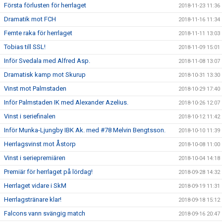
Första förlusten för herrlaget
2018-11-23 11:36
Dramatik mot FCH
2018-11-16 11:34
Femte raka för herrlaget
2018-11-11 13:03
Tobias till SSL!
2018-11-09 15:01
Inför Svedala med Alfred Asp.
2018-11-08 13:07
Dramatisk kamp mot Skurup
2018-10-31 13:30
Vinst mot Palmstaden
2018-10-29 17:40
Inför Palmstaden IK med Alexander Azelius.
2018-10-26 12:07
Vinst i seriefinalen
2018-10-12 11:42
Inför Munka-Ljungby IBK Ak. med #78 Melvin Bengtsson.
2018-10-10 11:39
Herrlagsvinst mot Åstorp
2018-10-08 11:00
Vinst i seriepremiären
2018-10-04 14:18
Premiär för herrlaget på lördag!
2018-09-28 14:32
Herrlaget vidare i SkM
2018-09-19 11:31
Herrlagstränare klar!
2018-09-18 15:12
Falcons vann svängig match
2018-09-16 20:47