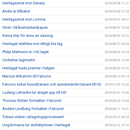
Herrlagsvinst mot Genarp
2018-09-08 11:21
Andie är tillbaka!
2018-09-06 11:53
Herrlagsvinst mot Lomma
2018-09-01 18:57
Vinst i Skånemästerskapen
2018-08-31 13:43
Kenny klar för ännu en säsong
2018-08-30 14:10
Herrlaget ställdes mot riktigt bra lag
2018-08-27 09:53
Philip Mattsson in i H2-laget
2018-08-24 14:18
Underbar laginsats!
2018-08-24 12:09
Herrlaget hade premiär i helgen
2018-08-20 10:16
Marcus Wikström till Falcons
2018-08-10 09:13
Falcons söker huvudtränare och assisterande tränare till H2
2018-07-05 12:52
Ludwig Lehrecke tar steget upp till H2!
2018-05-07 15:45
Thomas Ghilain fortsätter i Falcons!
2018-04-23 14:03
Anders Lindberg fortsätter i Falcons!
2018-04-11 10:01
Tobias vidare i uttagningsprocessen!
2018-03-27 09:23
Ungdomarna tar stafettpinnen i herrlaget
2018-03-16 10:10