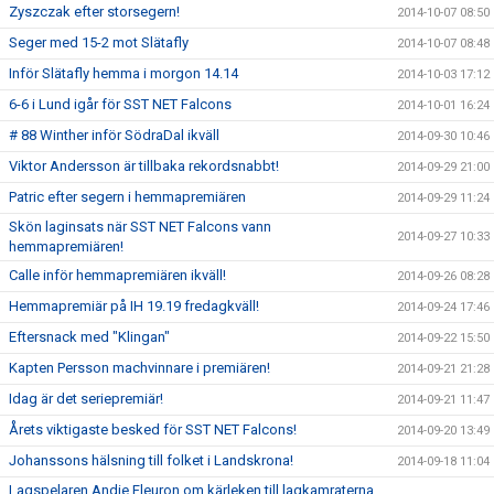
Zyszczak efter storsegern!
2014-10-07 08:50
Seger med 15-2 mot Slätafly
2014-10-07 08:48
Inför Slätafly hemma i morgon 14.14
2014-10-03 17:12
6-6 i Lund igår för SST NET Falcons
2014-10-01 16:24
# 88 Winther inför SödraDal ikväll
2014-09-30 10:46
Viktor Andersson är tillbaka rekordsnabbt!
2014-09-29 21:00
Patric efter segern i hemmapremiären
2014-09-29 11:24
Skön laginsats när SST NET Falcons vann
2014-09-27 10:33
hemmapremiären!
Calle inför hemmapremiären ikväll!
2014-09-26 08:28
Hemmapremiär på IH 19.19 fredagkväll!
2014-09-24 17:46
Eftersnack med "Klingan"
2014-09-22 15:50
Kapten Persson machvinnare i premiären!
2014-09-21 21:28
Idag är det seriepremiär!
2014-09-21 11:47
Årets viktigaste besked för SST NET Falcons!
2014-09-20 13:49
Johanssons hälsning till folket i Landskrona!
2014-09-18 11:04
Lagspelaren Andie Fleuron om kärleken till lagkamraterna,