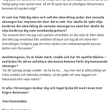
härligt gäng man spelat med. Så att få spela fyra år ytterligare tillsammans
kommer bli mycket roligt.
”
Vi som har följt dig nära och sett din utveckling under den senaste
säsongen har imponerats över det vi sett. Hur skulle du själv vilja
beskriva din utveckling de senaste säsongerna samt hur skulle du
vilja beskriva dig som innebandyspelare?
”De senaste åren har jag som spelare utvecklats en del varje år. Men detta
året blev jag omskolad från anfallare till back och tog då ett större kliv i
utvecklingen, troligtvis pga att mina styrkor som närkampsspelet passar
bättre som försvarare.
”
Avslutningsvis; Du är både stark, snabb och har fin spelförståelse –
vad krävs för att en anfallare ska kunna komma förbi dig kommande
säsonger?
”De får springa jävligt snabbt...ha ha ha ha……nej, men det är alltid jobbigt att
möta snabba och tekniska anfallare, så det gäller att vara taggad och
fokuserad inför varje match.”
Vi alla i föreningen önskar dig och laget lycka till med resan mot
högre divisioner!
/Herrkommittén