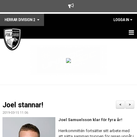
HERRAR DIVISION 2
LOGGA IN
HEM
NYHETER
TRUPPEN
KALENDER
MATCHER
Joel stannar!
<
>
KONTAKT
2019-03-15 11:06
Joel Samuelsson klar för fyra år!
Herrkommittén fortsätter sitt arbete med
att sätta samman truppen för resan uppåt i