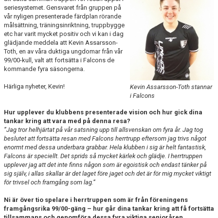
seriesystemet. Gensvaret från gruppen på
vår nyligen presenterade färdplan rörande
målsättning, träningsinriktning, truppbygge
etc har varit mycket positiv och vi kan i dag
glädjande meddela att Kevin Assarsson-
Toth, en av våra duktiga ungdomar från vår
99/00-kull, valt att fortsätta i Falcons de
kommande fyra säsongerna.
Härliga nyheter, Kevin!
Kevin Assarsson-Toth stannar
i Falcons
Hur upplever du klubbens presenterade vision och hur gick dina
tankar kring att vara med på denna resa?
”Jag tror helhjärtat på vår satsning upp till allsvenskan om fyra år. Jag tog
beslutet att fortsätta resan med Falcons herrtrupp eftersom jag trivs något
enormt med dessa underbara grabbar. Hela klubben i sig är helt fantastisk,
Falcons är speciellt. Det sprids så mycket kärlek och glädje. I herrtruppen
upplever jag att det inte finns någon som är egoistisk och endast tänker på
sig själv, i allas skallar är det laget före jaget och det är för mig mycket viktigt
för trivsel och framgång som lag.
”
Ni är över tio spelare i herrtruppen som är från föreningens
framgångsrika 99/00-gäng – hur går dina tankar kring att få fortsätta
tillsammans och genomföra dessa fyra viktiga senioråren