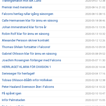
Träningsmatch mot IBK Lund
2020-09-07 12:38
Premiär med mersmak
2020-08-16 21:02
Falcons herrlag rullar igång säsongen
2020-08-15 08:15
Calle Hermansen klar för ännu en säsong
2020-05-18 08:46
Johan Immerstrand klar för tre år
2020-05-15 13:35
Robin Rolf klar för ännu en säsong
2020-05-13 10:32
Alexander Persson skriver kontrakt
2020-05-12 12:26
Thomas Ghilain fortsätter i Falcons!
2020-05-10 09:59
Gabriel Ohlsson klar för ännu en säsong
2020-05-08 09:52
Joachim Rosengren förlänger med Falcons
2020-05-07 11:30
HERRLAGET KLARA FÖR DIVISION 1
2020-03-20 14:44
Serieseger för herrlaget!
2020-03-04 17:16
Tobias Ohlsson-Bååth inför Höllviken
2020-02-28 12:38
Peter Haaland Svensson åter i Falcons
2020-02-14 10:22
På spåret igen
2020-02-10 10:47
Inför Palmstaden
2020-02-07 15:05