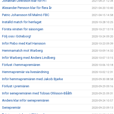
Jonathan Ulriksson klar för H1
2021-04-21 12:34
Alexander Persson klar för flera år
2021-04-20 10:40
Patric Johansson till Malmö FBC
2021-04-15 14:58
Inställd match för herrlaget
2020-10-28 10:25
Första vinsten för säsongen
2020-10-27 13:19
Följ oss i Göteborg!
2020-10-24 09:20
Inför Pixbo med Karl Hansson
2020-10-23 09:39
Hemmamatch mot Warberg
2020-10-09 14:32
Inför Warberg med Anders Lindberg
2020-10-07 13:15
Förlust i hemmapremiären
2020-10-06 10:18
Hemmapremiär via livesändning
2020-10-02 12:31
Inför hemmapremiären med Jakob Bjarke
2020-09-30 08:58
Förlust i premiären
2020-09-29 09:16
Inför seriepremiären med Tobias Ohlsson-Bååth
2020-09-25 09:31
Anders klar inför seriepremiären
2020-09-24 10:57
Seriepremiär
2020-09-23 09:13