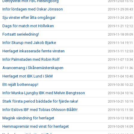
Derbyvinst mot FBC Helsingborg
2019-12-03 15:15
Inför lördagen med Oskar Jönsson
2019-11-29 09:43
Sju vinster efter åtta omgångar
2019-11-24 20:41
Dags för match mot Höllviken
2019-11-21 12:12
Fortsatt serieledning!
2019-11-18 09:09
Inför Skurup med Jakob Bjarke
2019-11-14 19:11
Herrlaget inkasserade femte vinsten
2019-11-11 12:53
Inför Palmstaden med Robin Rolf
2019-11-07 13:34
Avancemang i Skånemästerskapen
2019-11-07 11:36
Herrlaget mot IBK Lund i SkM
2019-11-04 10:40
Ett rejält bottennapp!
2019-10-30 10:22
Inför Munka-Ljungby IBK med Melvin Bengtsson
2019-10-24 10:16
Stark första period bäddade för fjärde raka!
2019-10-21 10:19
Inför Eslövs IBF med Tobias Ohlsson-Bååth!
2019-10-15 11:50
Magisk vändning för herrlaget
2019-10-13 18:50
Hemmapremiär med vinst för herrlaget
2019-10-09 14:09