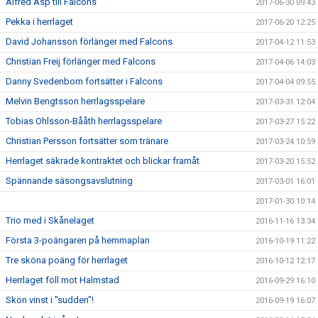
Alfred Asp till Falcons
2017-06-30 09:43
Pekka i herrlaget
2017-06-20 12:25
David Johansson förlänger med Falcons
2017-04-12 11:53
Christian Freij förlänger med Falcons
2017-04-06 14:03
Danny Svedenborn fortsätter i Falcons
2017-04-04 09:55
Melvin Bengtsson herrlagsspelare
2017-03-31 12:04
Tobias Ohlsson-Bååth herrlagsspelare
2017-03-27 15:22
Christian Persson fortsätter som tränare
2017-03-24 10:59
Herrlaget säkrade kontraktet och blickar framåt
2017-03-20 15:52
Spännande säsongsavslutning
2017-03-01 16:01
2017-01-30 10:14
Trio med i Skånelaget
2016-11-16 13:34
Första 3-poängaren på hemmaplan
2016-10-19 11:22
Tre sköna poäng för herrlaget
2016-10-12 12:17
Herrlaget föll mot Halmstad
2016-09-29 16:10
Skön vinst i "sudden"!
2016-09-19 16:07