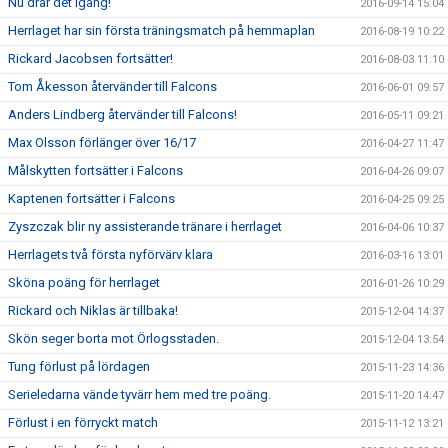
Nu drar det igång!
2016-09-14 15:04
Herrlaget har sin första träningsmatch på hemmaplan
2016-08-19 10:22
Rickard Jacobsen fortsätter!
2016-08-03 11:10
Tom Åkesson återvänder till Falcons
2016-06-01 09:57
Anders Lindberg återvänder till Falcons!
2016-05-11 09:21
Max Olsson förlänger över 16/17
2016-04-27 11:47
Målskytten fortsätter i Falcons
2016-04-26 09:07
Kaptenen fortsätter i Falcons
2016-04-25 09:25
Zyszczak blir ny assisterande tränare i herrlaget
2016-04-06 10:37
Herrlagets två första nyförvärv klara
2016-03-16 13:01
Sköna poäng för herrlaget
2016-01-26 10:29
Rickard och Niklas är tillbaka!
2015-12-04 14:37
Skön seger borta mot Örlogsstaden.
2015-12-04 13:54
Tung förlust på lördagen
2015-11-23 14:36
Serieledarna vände tyvärr hem med tre poäng.
2015-11-20 14:47
Förlust i en förryckt match
2015-11-12 13:21