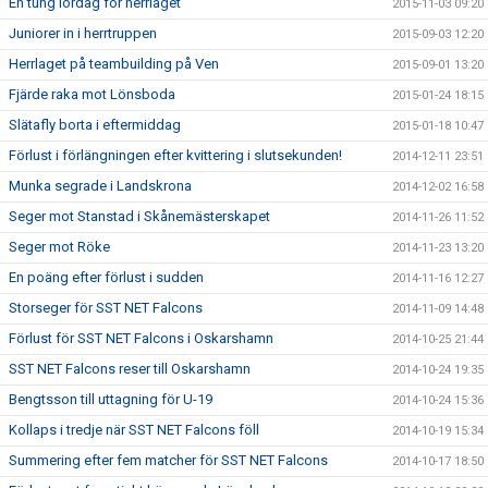
En tung lördag för herrlaget
2015-11-03 09:20
Juniorer in i herrtruppen
2015-09-03 12:20
Herrlaget på teambuilding på Ven
2015-09-01 13:20
Fjärde raka mot Lönsboda
2015-01-24 18:15
Slätafly borta i eftermiddag
2015-01-18 10:47
Förlust i förlängningen efter kvittering i slutsekunden!
2014-12-11 23:51
Munka segrade i Landskrona
2014-12-02 16:58
Seger mot Stanstad i Skånemästerskapet
2014-11-26 11:52
Seger mot Röke
2014-11-23 13:20
En poäng efter förlust i sudden
2014-11-16 12:27
Storseger för SST NET Falcons
2014-11-09 14:48
Förlust för SST NET Falcons i Oskarshamn
2014-10-25 21:44
SST NET Falcons reser till Oskarshamn
2014-10-24 19:35
Bengtsson till uttagning för U-19
2014-10-24 15:36
Kollaps i tredje när SST NET Falcons föll
2014-10-19 15:34
Summering efter fem matcher för SST NET Falcons
2014-10-17 18:50