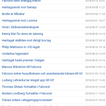
Falcons vann svängig match
2018-09-16 20:47
Herrlagsvinst mot Genarp
2018-09-08 11:21
Andie är tillbaka!
2018-09-06 11:53
Herrlagsvinst mot Lomma
2018-09-01 18:57
Vinst i Skånemästerskapen
2018-08-31 13:43
Kenny klar för ännu en säsong
2018-08-30 14:10
Herrlaget ställdes mot riktigt bra lag
2018-08-27 09:53
Philip Mattsson in i H2-laget
2018-08-24 14:18
Underbar laginsats!
2018-08-24 12:09
Herrlaget hade premiär i helgen
2018-08-20 10:16
Marcus Wikström till Falcons
2018-08-10 09:13
Falcons söker huvudtränare och assisterande tränare till H2
2018-07-05 12:52
Ludwig Lehrecke tar steget upp till H2!
2018-05-07 15:45
Thomas Ghilain fortsätter i Falcons!
2018-04-23 14:03
Anders Lindberg fortsätter i Falcons!
2018-04-11 10:01
Tobias vidare i uttagningsprocessen!
2018-03-27 09:23