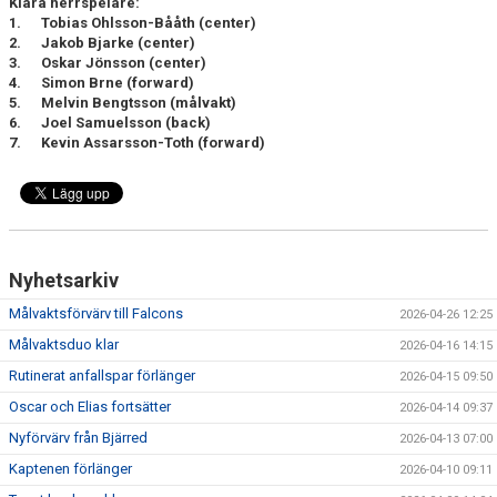
Klara herrspelare:
1.
Tobias Ohlsson-Bååth (center)
2.
Jakob Bjarke (center)
3.
Oskar Jönsson (center)
4.
Simon Brne (forward)
5.
Melvin Bengtsson (målvakt)
6.
Joel Samuelsson (back)
7.
Kevin Assarsson-Toth (forward)
Nyhetsarkiv
Målvaktsförvärv till Falcons
2026-04-26 12:25
Målvaktsduo klar
2026-04-16 14:15
Rutinerat anfallspar förlänger
2026-04-15 09:50
Oscar och Elias fortsätter
2026-04-14 09:37
Nyförvärv från Bjärred
2026-04-13 07:00
Kaptenen förlänger
2026-04-10 09:11