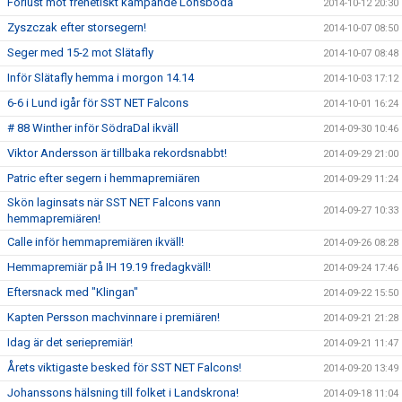
Förlust mot frenetiskt kämpande Lönsboda
2014-10-12 20:30
Zyszczak efter storsegern!
2014-10-07 08:50
Seger med 15-2 mot Slätafly
2014-10-07 08:48
Inför Slätafly hemma i morgon 14.14
2014-10-03 17:12
6-6 i Lund igår för SST NET Falcons
2014-10-01 16:24
# 88 Winther inför SödraDal ikväll
2014-09-30 10:46
Viktor Andersson är tillbaka rekordsnabbt!
2014-09-29 21:00
Patric efter segern i hemmapremiären
2014-09-29 11:24
Skön laginsats när SST NET Falcons vann
2014-09-27 10:33
hemmapremiären!
Calle inför hemmapremiären ikväll!
2014-09-26 08:28
Hemmapremiär på IH 19.19 fredagkväll!
2014-09-24 17:46
Eftersnack med "Klingan"
2014-09-22 15:50
Kapten Persson machvinnare i premiären!
2014-09-21 21:28
Idag är det seriepremiär!
2014-09-21 11:47
Årets viktigaste besked för SST NET Falcons!
2014-09-20 13:49
Johanssons hälsning till folket i Landskrona!
2014-09-18 11:04