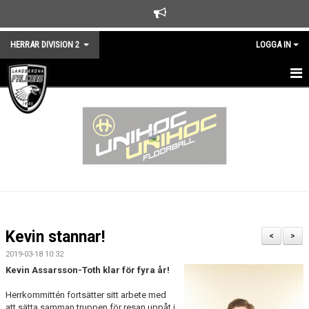
HERRAR DIVISION 2
LOGGA IN
HEM
NYHETER
TRUPPEN
KALENDER
MATCHER
Kevin stannar!
<
>
KONTAKT
2019-03-18 10:32
Kevin Assarsson-Toth klar för fyra år!
Herrkommittén fortsätter sitt arbete med
att sätta samman truppen för resan uppåt i