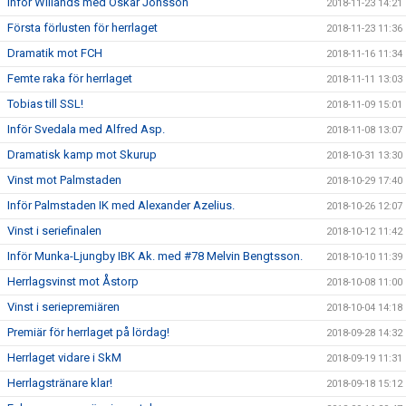
Inför Willands med Oskar Jönsson
2018-11-23 14:21
Första förlusten för herrlaget
2018-11-23 11:36
Dramatik mot FCH
2018-11-16 11:34
Femte raka för herrlaget
2018-11-11 13:03
Tobias till SSL!
2018-11-09 15:01
Inför Svedala med Alfred Asp.
2018-11-08 13:07
Dramatisk kamp mot Skurup
2018-10-31 13:30
Vinst mot Palmstaden
2018-10-29 17:40
Inför Palmstaden IK med Alexander Azelius.
2018-10-26 12:07
Vinst i seriefinalen
2018-10-12 11:42
Inför Munka-Ljungby IBK Ak. med #78 Melvin Bengtsson.
2018-10-10 11:39
Herrlagsvinst mot Åstorp
2018-10-08 11:00
Vinst i seriepremiären
2018-10-04 14:18
Premiär för herrlaget på lördag!
2018-09-28 14:32
Herrlaget vidare i SkM
2018-09-19 11:31
Herrlagstränare klar!
2018-09-18 15:12