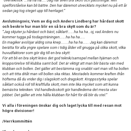
”överteknisk”….ha ha ha….. Jag har även bra skott och passningar. Min
spelförståelse kan bli bättre. Den har däremot utvecklats mycket nu på ett år
sedan jag tog steget upp till herrlaget.
”
Avslutningsvis; Vem av dig och Anders Lindberg har hårdast skott
och beskriv hur man blir en så bra skytt som du är?
”Jag skjuter ju hårdast och bäst, såklart!…….ha ha ha…oj, vad Anders nu
kommer tugga på tisdagsträningen…….ha ha ha…...
En magiker avslöjar aldrig sina knep.........ha ha ha……. Jag kan däremot
berätta för alla yngre spelare som i tidig ålder vill gnugga på olika skott, vilka
huvudfaktorer som gör dig till en bra skytt:
För att bli en bra skytt krävs det god teknik/samspel mellan hjärnan och
kroppsrörelse till klubba samt boll. Det är viktigt att man blir bästa vän med
klubban och bollen. Det gäller att bestämma sig snabbt vart man vill ha bollen
och att titta ditåt man vill bollen ska riktas. Mestadels kommer kraften ifrån
höfterna då du vrider dig i slagskott och dragskott. Kroppsstyrka spelar
såklart också roll till kraftfulla skott, men inte lika mycket som att kunna
bemästra tekniken. Vid handledsskott gör handlederna det mesta utav
jobbet. Det gäller att inte hålla klubban för hårt för då blir du stel.”
Vi alla i föreningen önskar dig och laget lycka till med resan mot
högre divisioner!
/Herrkommittén