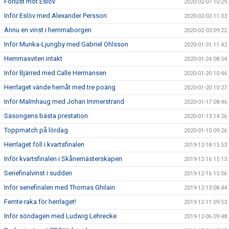
Förlust mot Eslöv
2020-02-07 10:29
Inför Eslöv med Alexander Persson
2020-02-03 11:03
Ännu en vinst i hemmaborgen
2020-02-03 09:22
Inför Munka-Ljungby med Gabriel Ohlsson
2020-01-31 11:42
Hemmasviten intakt
2020-01-24 08:54
Inför Bjärred med Calle Hermansen
2020-01-20 10:46
Herrlaget vände hemåt med tre poäng
2020-01-20 10:27
Inför Malmhaug med Johan Immerstrand
2020-01-17 08:46
Säsongens bästa prestation
2020-01-13 14:26
Toppmatch på lördag
2020-01-10 09:26
Herrlaget föll i kvartsfinalen
2019-12-18 15:53
Inför kvartsfinalen i Skånemästerskapen
2019-12-16 15:13
Seriefinalvinst i sudden
2019-12-16 15:06
Inför seriefinalen med Thomas Ghilain
2019-12-13 08:44
Femte raka för herrlaget!
2019-12-11 09:53
Inför söndagen med Ludwig Lehrecke
2019-12-06 09:48