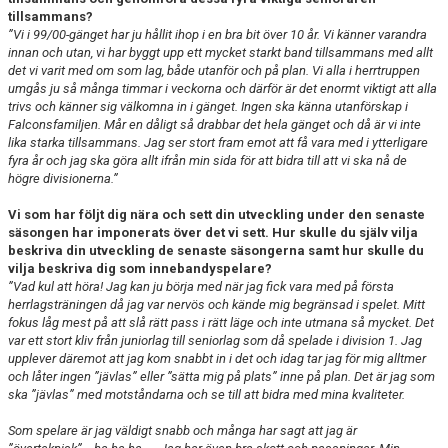
tillsammans?
”Vi i 99/00-gänget har ju hållit ihop i en bra bit över 10 år. Vi känner varandra
innan och utan, vi har byggt upp ett mycket starkt band tillsammans med allt
det vi varit med om som lag, både utanför och på plan. Vi alla i herrtruppen
umgås ju så många timmar i veckorna och därför är det enormt viktigt att alla
trivs och känner sig välkomna in i gänget. Ingen ska känna utanförskap i
Falconsfamiljen. Mår en dåligt så drabbar det hela gänget och då är vi inte
lika starka tillsammans. Jag ser stort fram emot att få vara med i ytterligare
fyra år och jag ska göra allt ifrån min sida för att bidra till att vi ska nå de
högre divisionerna.
”
Vi som har följt dig nära och sett din utveckling under den senaste
säsongen har imponerats över det vi sett. Hur skulle du själv vilja
beskriva din utveckling de senaste säsongerna samt hur skulle du
vilja beskriva dig som innebandyspelare?
”Vad kul att höra! Jag kan ju börja med när jag fick vara med på första
herrlagsträningen då jag var nervös och kände mig begränsad i spelet. Mitt
fokus låg mest på att slå rätt pass i rätt läge och inte utmana så mycket. Det
var ett stort kliv från juniorlag till seniorlag som då spelade i division 1. Jag
upplever däremot att jag kom snabbt in i det och idag tar jag för mig alltmer
och låter ingen ”jävlas” eller ”sätta mig på plats” inne på plan. Det är jag som
ska ”jävlas” med motståndarna och se till att bidra med mina kvaliteter.
Som spelare är jag väldigt snabb och många har sagt att jag är