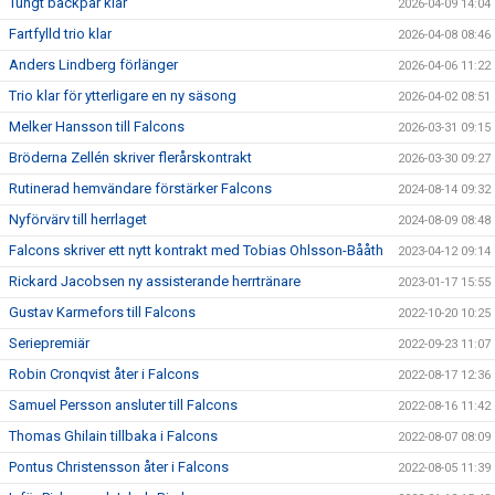
Tungt backpar klar
2026-04-09 14:04
Fartfylld trio klar
2026-04-08 08:46
Anders Lindberg förlänger
2026-04-06 11:22
Trio klar för ytterligare en ny säsong
2026-04-02 08:51
Melker Hansson till Falcons
2026-03-31 09:15
Bröderna Zellén skriver flerårskontrakt
2026-03-30 09:27
Rutinerad hemvändare förstärker Falcons
2024-08-14 09:32
Nyförvärv till herrlaget
2024-08-09 08:48
Falcons skriver ett nytt kontrakt med Tobias Ohlsson-Bååth
2023-04-12 09:14
Rickard Jacobsen ny assisterande herrtränare
2023-01-17 15:55
Gustav Karmefors till Falcons
2022-10-20 10:25
Seriepremiär
2022-09-23 11:07
Robin Cronqvist åter i Falcons
2022-08-17 12:36
Samuel Persson ansluter till Falcons
2022-08-16 11:42
Thomas Ghilain tillbaka i Falcons
2022-08-07 08:09
Pontus Christensson åter i Falcons
2022-08-05 11:39