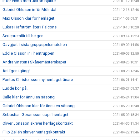
Inför Pixbo med Jakob Bjarke
2022-01-12 15:48
Gabriel Ohlsson inför Mölndal
2021-12-16 12:46
Max Olsson klar för herrlaget
2021-11-05 09:31
Lukas Hafström åter i Falcons
2021-10-13 10:20
Seriepremiär till helgen
2021-09-14 12:23
Oavgjort i sista gruppspelsmatchen
2021-09-09 14:56
Eddie Olsson in i herrtruppen
2021-09-03 12:50
Andra vinsten i Skånemästerskapet
2021-08-25 10:31
Äntligen igång!
2021-08-23 13:46
Pontus Christensson ny herrlagstränare
2021-06-21 14:41
Ludde kör på!
2021-05-27 09:37
Calle klar för ännu en säsong
2021-05-24 11:04
Gabriel Ohlsson klar för ännu en säsong
2021-05-20 15:48
Sebastian Göransson upp i herrlaget
2021-05-09 18:34
Oliver Jönsson skriver herrlagskontrakt
2021-04-30 11:34
Filip Zellén skriver herrlagskontrakt
2021-04-22 11:46