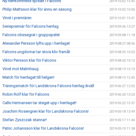
Ny herrkommitté sjösatt i Falcons
2019-10-02 15:45
Philip Mattsson klar för ännu en säsong
2019-10-02 10:06
Vinst i premiären
2019-10-01 15:41
Seriepremiär för Falcons herrlag
2019-09-26 13:27
Falcons obesegrat i gruppspelet
2019-09-08 11:18
Alexander Persson lyfts upp i herrlaget
2019-08-27 08:56
Falcons ungdomar tar stora kliv framåt
2019-08-25 10:52
Viktor Persson klar för Falcons
2019-08-20 10:15
Vinst mot Malmhaug
2019-08-19 15:19
Match för herrlaget till helgen!
2019-08-15 12:45
Träningsmatch för Landskrona Falcons herrlag ikväll
2019-06-27 12:02
Robin Rolf klar för Falcons
2019-06-20 13:23
Calle Hermansen tar steget upp i herrlaget!
2019-05-22 15:37
Joachim Rosengren klar för Landskrona Falcons!
2019-05-18 13:49
Stefan Zyszczak stannar!
2019-05-17 11:44
Patric Johansson klar för Landskrona Falcons!
2019-05-10 11:58