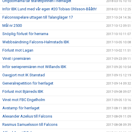
Ungdomarna tar stafettpinnen i herrlaget
2018-03-16 10:10
Inför IBK Lund med vår egen #20 Tobias Ohlsson-Bååth!
2018-02-15 12:25
Falconsspelare uttagen till Talangläger 17
2017-10-24 14:36
Mål nr 2500
2017-10-12 09:51
Snöplig förlust för herrarna
2017-10-10 11:07
Webbsändning Falcons-Halmstads IBK
2017-10-05 10:08
Förlust mot Lagan
2017-10-02 11:51
Vinst i premiären
2017-09-23 09:11
Inför seriepremiären mot Willands IBK
2017-09-20 10:54
Oavgjort mot IK Stanstad
2017-09-15 12:19
Generalrepetition för herrlaget
2017-09-14 09:32
Förlust mot Bjärreds IBK
2017-09-08 09:07
Vinst mot FBC Engelholm
2017-09-05 13:16
Avstamp för herrlaget
2017-08-11 08:59
Alexander Azelius till Falcons
2017-08-09 11:09
Rasmus Samuelsson till Falcons
2017-08-08 09:39