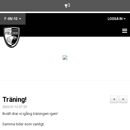
F -09/-10
LOGGA IN
HEM
NYHETER
KALENDER
TRUPPEN
BILDGALLERI
Träning!
<
>
DOKUMENT
2022-01-10 07:59
Ikväll drar vi igång träningen igen!
KONTAKT
Samma tider som vanligt.
MATCHER