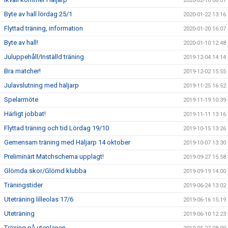
2020-02-10 08:01
Byte av hall lördag 25/1
2020-01-22 13:16
Flyttad träning, information
2020-01-20 16:07
Byte av hall!
2020-01-10 12:48
Juluppehåll/Inställd träning
2019-12-04 14:14
Bra matcher!
2019-12-02 15:55
Julavslutning med häljarp
2019-11-25 16:52
Spelarmöte
2019-11-19 10:39
Härligt jobbat!
2019-11-11 13:16
Flyttad träning och tid Lördag 19/10
2019-10-15 13:26
Gemensam träning med Häljarp 14 oktober
2019-10-07 13:30
Preliminärt Matchschema upplagt!
2019-09-27 15:58
Glömda skor/Glömd klubba
2019-09-19 14:00
Träningstider
2019-06-24 13:02
Uteträning lilleolas 17/6
2019-06-16 15:19
Uteträning
2019-06-10 12:23
Träning på uteplanen