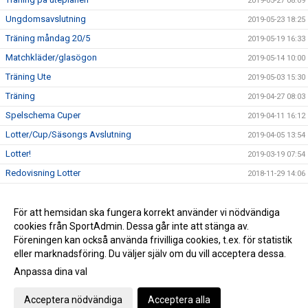
2019-05-27 08:09
Ungdomsavslutning
2019-05-23 18:25
Träning måndag 20/5
2019-05-19 16:33
Matchkläder/glasögon
2019-05-14 10:00
Träning Ute
2019-05-03 15:30
Träning
2019-04-27 08:03
Spelschema Cuper
2019-04-11 16:12
Lotter/Cup/Säsongs Avslutning
2019-04-05 13:54
Lotter!
2019-03-19 07:54
Redovisning Lotter
2018-11-29 14:06
Samling innan träningar
2018-10-03 15:32
Sverigelotter/Julkalendrar
För att hemsidan ska fungera korrekt använder vi nödvändiga
2018-10-01 07:57
cookies från SportAdmin. Dessa går inte att stänga av.
Fotografering
2018-09-18 07:13
Föreningen kan också använda frivilliga cookies, t.ex. för statistik
eller marknadsföring. Du väljer själv om du vill acceptera dessa.
Anpassa dina val
Cookie-inställningar
Gå till Webbversion
Acceptera nödvändiga
Acceptera alla