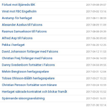
Förlust mot Bjärreds IBK
2017-09-08 09:07
Vinst mot FBC Engelholm
2017-09-05 13:16
Avstamp för herrlaget
2017-08-11 08:59
Alexander Azelius till Falcons
2017-08-09 11:09
Rasmus Samuelsson till Falcons
2017-08-08 09:39
Alfred Asp till Falcons
2017-06-30 09:43
Pekka i herrlaget
2017-06-20 12:25
David Johansson förlänger med Falcons
2017-04-12 11:53
Christian Freij förlänger med Falcons
2017-04-06 14:03
Danny Svedenborn fortsätter i Falcons
2017-04-04 09:55
Melvin Bengtsson herrlagsspelare
2017-03-31 12:04
Tobias Ohlsson-Bååth herrlagsspelare
2017-03-27 15:22
Christian Persson fortsätter som tränare
2017-03-24 10:59
Herrlaget säkrade kontraktet och blickar framåt
2017-03-20 15:52
Spännande säsongsavslutning
2017-03-01 16:01
2017-01-30 10:14