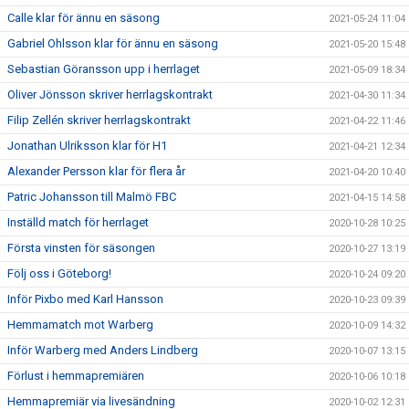
Calle klar för ännu en säsong
2021-05-24 11:04
Gabriel Ohlsson klar för ännu en säsong
2021-05-20 15:48
Sebastian Göransson upp i herrlaget
2021-05-09 18:34
Oliver Jönsson skriver herrlagskontrakt
2021-04-30 11:34
Filip Zellén skriver herrlagskontrakt
2021-04-22 11:46
Jonathan Ulriksson klar för H1
2021-04-21 12:34
Alexander Persson klar för flera år
2021-04-20 10:40
Patric Johansson till Malmö FBC
2021-04-15 14:58
Inställd match för herrlaget
2020-10-28 10:25
Första vinsten för säsongen
2020-10-27 13:19
Följ oss i Göteborg!
2020-10-24 09:20
Inför Pixbo med Karl Hansson
2020-10-23 09:39
Hemmamatch mot Warberg
2020-10-09 14:32
Inför Warberg med Anders Lindberg
2020-10-07 13:15
Förlust i hemmapremiären
2020-10-06 10:18
Hemmapremiär via livesändning
2020-10-02 12:31