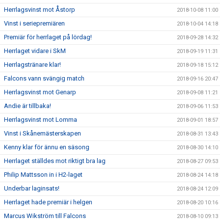
Herrlagsvinst mot Åstorp
2018-10-08 11:00
Vinst i seriepremiären
2018-10-04 14:18
Premiär för herrlaget på lördag!
2018-09-28 14:32
Herrlaget vidare i SkM
2018-09-19 11:31
Herrlagstränare klar!
2018-09-18 15:12
Falcons vann svängig match
2018-09-16 20:47
Herrlagsvinst mot Genarp
2018-09-08 11:21
Andie är tillbaka!
2018-09-06 11:53
Herrlagsvinst mot Lomma
2018-09-01 18:57
Vinst i Skånemästerskapen
2018-08-31 13:43
Kenny klar för ännu en säsong
2018-08-30 14:10
Herrlaget ställdes mot riktigt bra lag
2018-08-27 09:53
Philip Mattsson in i H2-laget
2018-08-24 14:18
Underbar laginsats!
2018-08-24 12:09
Herrlaget hade premiär i helgen
2018-08-20 10:16
Marcus Wikström till Falcons
2018-08-10 09:13