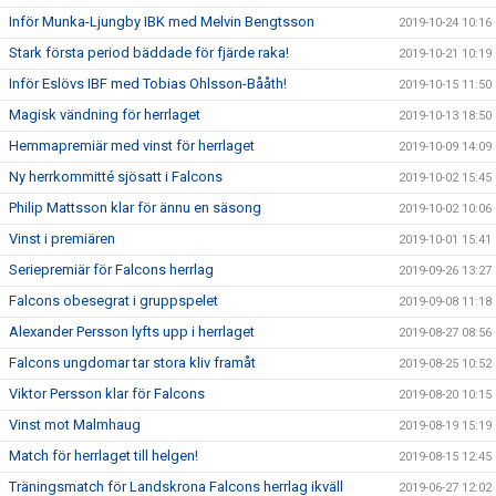
Inför Munka-Ljungby IBK med Melvin Bengtsson
2019-10-24 10:16
Stark första period bäddade för fjärde raka!
2019-10-21 10:19
Inför Eslövs IBF med Tobias Ohlsson-Bååth!
2019-10-15 11:50
Magisk vändning för herrlaget
2019-10-13 18:50
Hemmapremiär med vinst för herrlaget
2019-10-09 14:09
Ny herrkommitté sjösatt i Falcons
2019-10-02 15:45
Philip Mattsson klar för ännu en säsong
2019-10-02 10:06
Vinst i premiären
2019-10-01 15:41
Seriepremiär för Falcons herrlag
2019-09-26 13:27
Falcons obesegrat i gruppspelet
2019-09-08 11:18
Alexander Persson lyfts upp i herrlaget
2019-08-27 08:56
Falcons ungdomar tar stora kliv framåt
2019-08-25 10:52
Viktor Persson klar för Falcons
2019-08-20 10:15
Vinst mot Malmhaug
2019-08-19 15:19
Match för herrlaget till helgen!
2019-08-15 12:45
Träningsmatch för Landskrona Falcons herrlag ikväll
2019-06-27 12:02