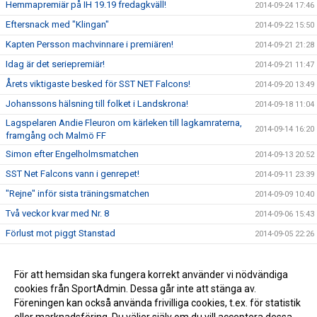
Hemmapremiär på IH 19.19 fredagkväll!
2014-09-24 17:46
Eftersnack med "Klingan"
2014-09-22 15:50
Kapten Persson machvinnare i premiären!
2014-09-21 21:28
Idag är det seriepremiär!
2014-09-21 11:47
Årets viktigaste besked för SST NET Falcons!
2014-09-20 13:49
Johanssons hälsning till folket i Landskrona!
2014-09-18 11:04
Lagspelaren Andie Fleuron om kärleken till lagkamraterna,
2014-09-14 16:20
framgång och Malmö FF
Simon efter Engelholmsmatchen
2014-09-13 20:52
SST Net Falcons vann i genrepet!
2014-09-11 23:39
"Rejne" inför sista träningsmatchen
2014-09-09 10:40
Två veckor kvar med Nr. 8
2014-09-06 15:43
Förlust mot piggt Stanstad
2014-09-05 22:26
25 dagar kvar
2014-09-02 16:49
Persson och Lind nya kaptener
För att hemsidan ska fungera korrekt använder vi nödvändiga
2014-08-24 21:38
cookies från SportAdmin. Dessa går inte att stänga av.
Herrarna till Mullsjö
2014-08-22 11:17
Föreningen kan också använda frivilliga cookies, t.ex. för statistik