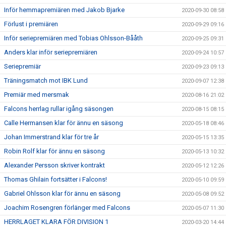
Inför hemmapremiären med Jakob Bjarke
2020-09-30 08:58
Förlust i premiären
2020-09-29 09:16
Inför seriepremiären med Tobias Ohlsson-Bååth
2020-09-25 09:31
Anders klar inför seriepremiären
2020-09-24 10:57
Seriepremiär
2020-09-23 09:13
Träningsmatch mot IBK Lund
2020-09-07 12:38
Premiär med mersmak
2020-08-16 21:02
Falcons herrlag rullar igång säsongen
2020-08-15 08:15
Calle Hermansen klar för ännu en säsong
2020-05-18 08:46
Johan Immerstrand klar för tre år
2020-05-15 13:35
Robin Rolf klar för ännu en säsong
2020-05-13 10:32
Alexander Persson skriver kontrakt
2020-05-12 12:26
Thomas Ghilain fortsätter i Falcons!
2020-05-10 09:59
Gabriel Ohlsson klar för ännu en säsong
2020-05-08 09:52
Joachim Rosengren förlänger med Falcons
2020-05-07 11:30
HERRLAGET KLARA FÖR DIVISION 1
2020-03-20 14:44