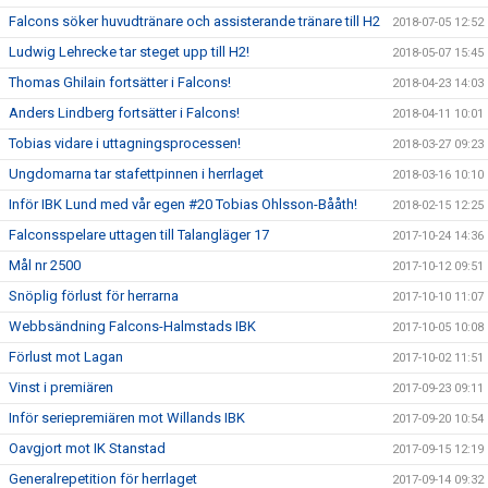
Falcons söker huvudtränare och assisterande tränare till H2
2018-07-05 12:52
Ludwig Lehrecke tar steget upp till H2!
2018-05-07 15:45
Thomas Ghilain fortsätter i Falcons!
2018-04-23 14:03
Anders Lindberg fortsätter i Falcons!
2018-04-11 10:01
Tobias vidare i uttagningsprocessen!
2018-03-27 09:23
Ungdomarna tar stafettpinnen i herrlaget
2018-03-16 10:10
Inför IBK Lund med vår egen #20 Tobias Ohlsson-Bååth!
2018-02-15 12:25
Falconsspelare uttagen till Talangläger 17
2017-10-24 14:36
Mål nr 2500
2017-10-12 09:51
Snöplig förlust för herrarna
2017-10-10 11:07
Webbsändning Falcons-Halmstads IBK
2017-10-05 10:08
Förlust mot Lagan
2017-10-02 11:51
Vinst i premiären
2017-09-23 09:11
Inför seriepremiären mot Willands IBK
2017-09-20 10:54
Oavgjort mot IK Stanstad
2017-09-15 12:19
Generalrepetition för herrlaget
2017-09-14 09:32