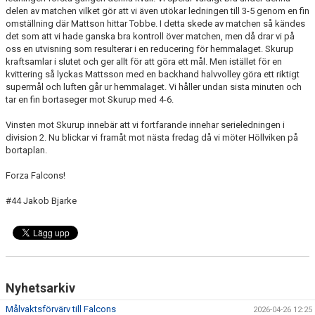
delen av matchen vilket gör att vi även utökar ledningen till 3-5 genom en fin
omställning där Mattson hittar Tobbe. I detta skede av matchen så kändes
det som att vi hade ganska bra kontroll över matchen, men då drar vi på
oss en utvisning som resulterar i en reducering för hemmalaget. Skurup
kraftsamlar i slutet och ger allt för att göra ett mål. Men istället för en
kvittering så lyckas Mattsson med en backhand halvvolley göra ett riktigt
supermål och luften går ur hemmalaget. Vi håller undan sista minuten och
tar en fin bortaseger mot Skurup med 4-6.
Vinsten mot Skurup innebär att vi fortfarande innehar serieledningen i
division 2. Nu blickar vi framåt mot nästa fredag då vi möter Höllviken på
bortaplan.
Forza Falcons!
#44 Jakob Bjarke
Nyhetsarkiv
Målvaktsförvärv till Falcons
2026-04-26 12:25