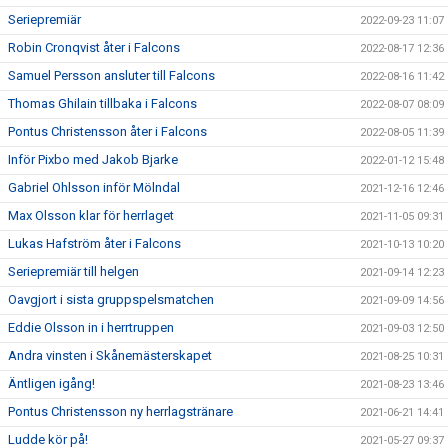
Seriepremiär
2022-09-23 11:07
Robin Cronqvist åter i Falcons
2022-08-17 12:36
Samuel Persson ansluter till Falcons
2022-08-16 11:42
Thomas Ghilain tillbaka i Falcons
2022-08-07 08:09
Pontus Christensson åter i Falcons
2022-08-05 11:39
Inför Pixbo med Jakob Bjarke
2022-01-12 15:48
Gabriel Ohlsson inför Mölndal
2021-12-16 12:46
Max Olsson klar för herrlaget
2021-11-05 09:31
Lukas Hafström åter i Falcons
2021-10-13 10:20
Seriepremiär till helgen
2021-09-14 12:23
Oavgjort i sista gruppspelsmatchen
2021-09-09 14:56
Eddie Olsson in i herrtruppen
2021-09-03 12:50
Andra vinsten i Skånemästerskapet
2021-08-25 10:31
Äntligen igång!
2021-08-23 13:46
Pontus Christensson ny herrlagstränare
2021-06-21 14:41
Ludde kör på!
2021-05-27 09:37