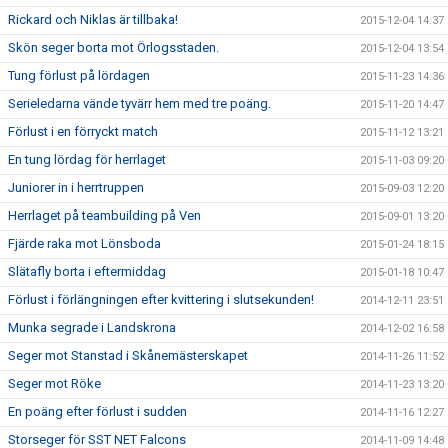
Rickard och Niklas är tillbaka!
2015-12-04 14:37
Skön seger borta mot Örlogsstaden.
2015-12-04 13:54
Tung förlust på lördagen
2015-11-23 14:36
Serieledarna vände tyvärr hem med tre poäng.
2015-11-20 14:47
Förlust i en förryckt match
2015-11-12 13:21
En tung lördag för herrlaget
2015-11-03 09:20
Juniorer in i herrtruppen
2015-09-03 12:20
Herrlaget på teambuilding på Ven
2015-09-01 13:20
Fjärde raka mot Lönsboda
2015-01-24 18:15
Slätafly borta i eftermiddag
2015-01-18 10:47
Förlust i förlängningen efter kvittering i slutsekunden!
2014-12-11 23:51
Munka segrade i Landskrona
2014-12-02 16:58
Seger mot Stanstad i Skånemästerskapet
2014-11-26 11:52
Seger mot Röke
2014-11-23 13:20
En poäng efter förlust i sudden
2014-11-16 12:27
Storseger för SST NET Falcons
2014-11-09 14:48