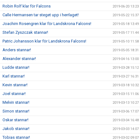
Robin Rolf klar för Falcons
2019-06-20 13:23
Calle Hermansen tar steget upp i herrlaget!
2019-05-22 15:37
Joachim Rosengren klar för Landskrona Falcons!
2019-05-18 13:49
Stefan Zyszczak stannar!
2019-05-17 11:44
Patric Johansson klar för Landskrona Falcons!
2019-05-10 11:58
Anders stannar!
2019-05-05 18:31
Alexander stannar!
2019-04-16 13:00
Ludde stannar!
2019-03-28 15:12
Karl stannar!
2019-03-27 16:31
Kevin stannar!
2019-03-18 10:32
Joel stannar!
2019-03-15 11:06
Melvin stannar!
2019-03-13 10:27
Simon stannar!
2019-03-06 17:07
Oskar stannar!
2019-03-04 16:48
Jakob stannar!
2019-03-03 14:07
Tobias stannar!
2019-03-02 09:07