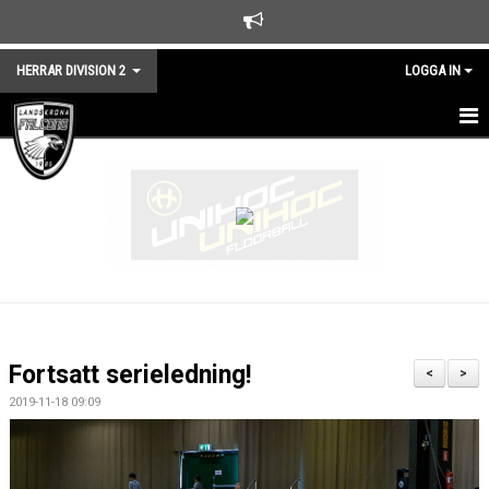
HERRAR DIVISION 2
LOGGA IN
HEM
NYHETER
TRUPPEN
KALENDER
MATCHER
Fortsatt serieledning!
<
>
KONTAKT
2019-11-18 09:09