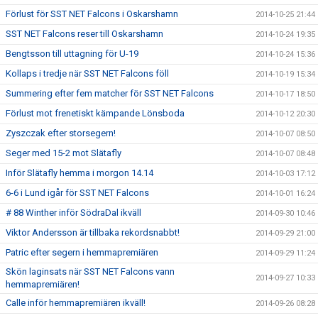
Förlust för SST NET Falcons i Oskarshamn
2014-10-25 21:44
SST NET Falcons reser till Oskarshamn
2014-10-24 19:35
Bengtsson till uttagning för U-19
2014-10-24 15:36
Kollaps i tredje när SST NET Falcons föll
2014-10-19 15:34
Summering efter fem matcher för SST NET Falcons
2014-10-17 18:50
Förlust mot frenetiskt kämpande Lönsboda
2014-10-12 20:30
Zyszczak efter storsegern!
2014-10-07 08:50
Seger med 15-2 mot Slätafly
2014-10-07 08:48
Inför Slätafly hemma i morgon 14.14
2014-10-03 17:12
6-6 i Lund igår för SST NET Falcons
2014-10-01 16:24
# 88 Winther inför SödraDal ikväll
2014-09-30 10:46
Viktor Andersson är tillbaka rekordsnabbt!
2014-09-29 21:00
Patric efter segern i hemmapremiären
2014-09-29 11:24
Skön laginsats när SST NET Falcons vann
2014-09-27 10:33
hemmapremiären!
Calle inför hemmapremiären ikväll!
2014-09-26 08:28