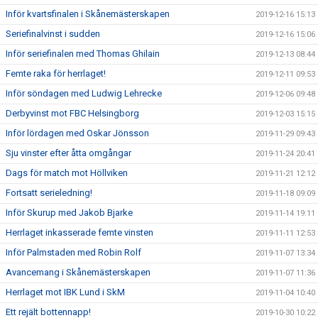
Inför kvartsfinalen i Skånemästerskapen
2019-12-16 15:13
Seriefinalvinst i sudden
2019-12-16 15:06
Inför seriefinalen med Thomas Ghilain
2019-12-13 08:44
Femte raka för herrlaget!
2019-12-11 09:53
Inför söndagen med Ludwig Lehrecke
2019-12-06 09:48
Derbyvinst mot FBC Helsingborg
2019-12-03 15:15
Inför lördagen med Oskar Jönsson
2019-11-29 09:43
Sju vinster efter åtta omgångar
2019-11-24 20:41
Dags för match mot Höllviken
2019-11-21 12:12
Fortsatt serieledning!
2019-11-18 09:09
Inför Skurup med Jakob Bjarke
2019-11-14 19:11
Herrlaget inkasserade femte vinsten
2019-11-11 12:53
Inför Palmstaden med Robin Rolf
2019-11-07 13:34
Avancemang i Skånemästerskapen
2019-11-07 11:36
Herrlaget mot IBK Lund i SkM
2019-11-04 10:40
Ett rejält bottennapp!
2019-10-30 10:22