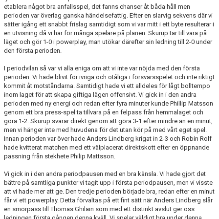
etablera något bra anfallsspel, det fanns chanser åt båda håll men
perioden var överlag ganska händelsefattig. Efter en slarvig sekvens där vi
sätter igång ett snabbt frislag samtidigt som vi var mitt i ett byte resulterar i
en utvisning då vi har för många spelare på planen. Skurup tar till vara på
läget och gör 1-0 i powerplay, man utökar därefter sin ledning till 2-0 under
den första perioden.
I periodvilan så var vi alla eniga om att vi inte var nöjda med den första
perioden. Vi hade blivit för ivriga och otåliga i försvarsspelet och inte riktigt
kommit åt motståndarna. Samtidigt hade vi ett alldeles för lågt bolltempo
inom laget för att skapa giftiga lägen offensivt. Vi gick in i den andra
perioden med ny energi och redan efter fyra minuter kunde Phillip Matsson
genom ett bra press-spel ta tillvara på en felpass från hemmalaget och
göra 1-2. Skurup svarar direkt genom att göra 3-1 efter mindre än en minut,
men vi hänger inte med huvudena för det utan kör på med vårt eget spel.
Innan perioden var över hade Anders Lindberg krigat in 2-3 och Robin Rolf
hade kvitterat matchen med ett välplacerat direktskott efter en öppnande
passning från stekhete Philip Mattsson.
Vi gick in i den andra periodpausen med en bra känsla. Vi hade gjort det
bättre på samtliga punkter vi tagit upp i första periodpausen, men vi visste
att vi hade mer att ge. Den tredje perioden började bra, redan efter en minut
får vi ett powerplay. Detta förvaltas på ett fint sätt när Anders Lindberg slår
en smörpass till Thomas Ghilain som med ett distinkt avslut ger oss
ledningen första gången denna kväll. Vi spelar väldigt bra under denna