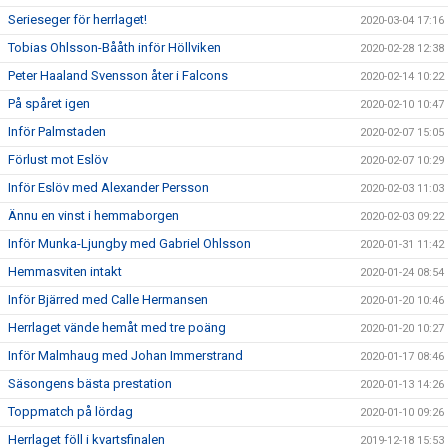
Serieseger för herrlaget!
2020-03-04 17:16
Tobias Ohlsson-Bååth inför Höllviken
2020-02-28 12:38
Peter Haaland Svensson åter i Falcons
2020-02-14 10:22
På spåret igen
2020-02-10 10:47
Inför Palmstaden
2020-02-07 15:05
Förlust mot Eslöv
2020-02-07 10:29
Inför Eslöv med Alexander Persson
2020-02-03 11:03
Ännu en vinst i hemmaborgen
2020-02-03 09:22
Inför Munka-Ljungby med Gabriel Ohlsson
2020-01-31 11:42
Hemmasviten intakt
2020-01-24 08:54
Inför Bjärred med Calle Hermansen
2020-01-20 10:46
Herrlaget vände hemåt med tre poäng
2020-01-20 10:27
Inför Malmhaug med Johan Immerstrand
2020-01-17 08:46
Säsongens bästa prestation
2020-01-13 14:26
Toppmatch på lördag
2020-01-10 09:26
Herrlaget föll i kvartsfinalen
2019-12-18 15:53