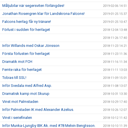
Måljubilar när segersviten förlängdes!
2019-02-06 14:51
Jonathan Rosengren klar för Landskrona Falcons!
2019-01-25 15:37
Falcons herrlag får ny tränare!
2019-01-25 10:47
Förlust i sudden för herrlaget
2018-12-04 13:48
2018-11-26 17:40
Inför Willands med Oskar Jönsson
2018-11-23 14:21
Första förlusten för herrlaget
2018-11-23 11:36
Dramatik mot FCH
2018-11-16 11:34
Femte raka för herrlaget
2018-11-11 13:03
Tobias till SSL!
2018-11-09 15:01
Inför Svedala med Alfred Asp.
2018-11-08 13:07
Dramatisk kamp mot Skurup
2018-10-31 13:30
Vinst mot Palmstaden
2018-10-29 17:40
Inför Palmstaden IK med Alexander Azelius.
2018-10-26 12:07
Vinst i seriefinalen
2018-10-12 11:42
Inför Munka-Ljungby IBK Ak. med #78 Melvin Bengtsson.
2018-10-10 11:39