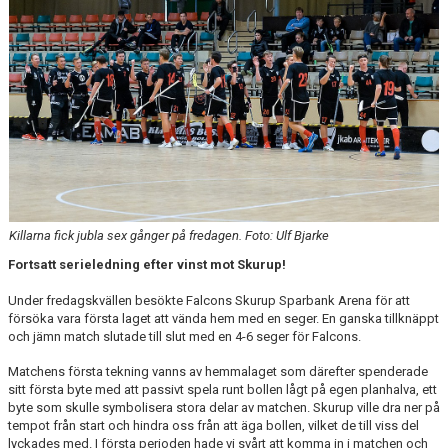
Killarna fick jubla sex gånger på fredagen. Foto: Ulf Bjarke
Fortsatt serieledning efter vinst mot Skurup!
Under fredagskvällen besökte Falcons Skurup Sparbank Arena för att
försöka vara första laget att vända hem med en seger. En ganska tillknäppt
och jämn match slutade till slut med en 4-6 seger för Falcons.
Matchens första tekning vanns av hemmalaget som därefter spenderade
sitt första byte med att passivt spela runt bollen lågt på egen planhalva, ett
byte som skulle symbolisera stora delar av matchen. Skurup ville dra ner på
tempot från start och hindra oss från att äga bollen, vilket de till viss del
lyckades med. I första perioden hade vi svårt att komma in i matchen och