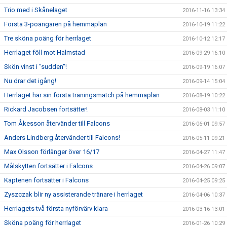
Trio med i Skånelaget
2016-11-16 13:34
Första 3-poängaren på hemmaplan
2016-10-19 11:22
Tre sköna poäng för herrlaget
2016-10-12 12:17
Herrlaget föll mot Halmstad
2016-09-29 16:10
Skön vinst i "sudden"!
2016-09-19 16:07
Nu drar det igång!
2016-09-14 15:04
Herrlaget har sin första träningsmatch på hemmaplan
2016-08-19 10:22
Rickard Jacobsen fortsätter!
2016-08-03 11:10
Tom Åkesson återvänder till Falcons
2016-06-01 09:57
Anders Lindberg återvänder till Falcons!
2016-05-11 09:21
Max Olsson förlänger över 16/17
2016-04-27 11:47
Målskytten fortsätter i Falcons
2016-04-26 09:07
Kaptenen fortsätter i Falcons
2016-04-25 09:25
Zyszczak blir ny assisterande tränare i herrlaget
2016-04-06 10:37
Herrlagets två första nyförvärv klara
2016-03-16 13:01
Sköna poäng för herrlaget
2016-01-26 10:29