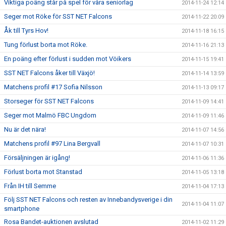
Viktiga poäng står på spel för våra seniorlag
2014-11-24 12:14
Seger mot Röke för SST NET Falcons
2014-11-22 20:09
Åk till Tyrs Hov!
2014-11-18 16:15
Tung förlust borta mot Röke.
2014-11-16 21:13
En poäng efter förlust i sudden mot Vöikers
2014-11-15 19:41
SST NET Falcons åker till Växjö!
2014-11-14 13:59
Matchens profil #17 Sofia Nilsson
2014-11-13 09:17
Storseger för SST NET Falcons
2014-11-09 14:41
Seger mot Malmö FBC Ungdom
2014-11-09 11:46
Nu är det nära!
2014-11-07 14:56
Matchens profil #97 Lina Bergvall
2014-11-07 10:31
Försäljningen är igång!
2014-11-06 11:36
Förlust borta mot Stanstad
2014-11-05 13:18
Från IH till Semme
2014-11-04 17:13
Följ SST NET Falcons och resten av Innebandysverige i din
2014-11-04 11:07
smartphone
Rosa Bandet-auktionen avslutad
2014-11-02 11:29