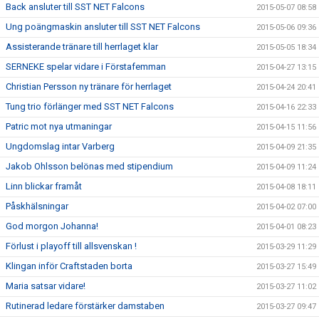
Back ansluter till SST NET Falcons
2015-05-07 08:58
Ung poängmaskin ansluter till SST NET Falcons
2015-05-06 09:36
Assisterande tränare till herrlaget klar
2015-05-05 18:34
SERNEKE spelar vidare i Förstafemman
2015-04-27 13:15
Christian Persson ny tränare för herrlaget
2015-04-24 20:41
Tung trio förlänger med SST NET Falcons
2015-04-16 22:33
Patric mot nya utmaningar
2015-04-15 11:56
Ungdomslag intar Varberg
2015-04-09 21:35
Jakob Ohlsson belönas med stipendium
2015-04-09 11:24
Linn blickar framåt
2015-04-08 18:11
Påskhälsningar
2015-04-02 07:00
God morgon Johanna!
2015-04-01 08:23
Förlust i playoff till allsvenskan !
2015-03-29 11:29
Klingan inför Craftstaden borta
2015-03-27 15:49
Maria satsar vidare!
2015-03-27 11:02
Rutinerad ledare förstärker damstaben
2015-03-27 09:47