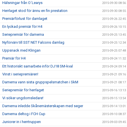
Hälsningar från O´Learys
2015-09-30 08:56
Herrlaget stod för ännu en fin prestation
2015-09-30 08:55
Premiärförlust för damlaget
2015-09-26 22:45
En lyckad premiär för H4
2015-09-26 10:15
Seriepremiär för damerna
2015-09-25 13:45
Nyförvärv till SST NET Falcons damlag
2015-09-25 12:34
Uppsnack med Klingan
2015-09-25 07:48
Premiär för H4
2015-09-24 11:32
Ett historiskt samarbete inför DJ18 SM-kval
2015-09-24 09:14
Vinst i seriepremiären!
2015-09-21 09:16
Damerna vann sista gruppspelsmatchen i SkM
2015-09-21 08:17
Seriepremiär för herrlaget
2015-09-16 13:13
Vi söker ungdomsledare!
2015-09-15 13:54
Damerna inledde Skånemästerskapen med seger
2015-09-14 13:01
Damerna deltog i FCH Cup
2015-09-10 08:37
Juniorer in i herrtruppen
2015-09-03 09:45