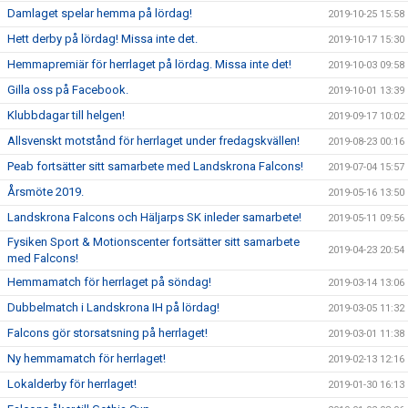
Damlaget spelar hemma på lördag!
2019-10-25 15:58
Hett derby på lördag! Missa inte det.
2019-10-17 15:30
Hemmapremiär för herrlaget på lördag. Missa inte det!
2019-10-03 09:58
Gilla oss på Facebook.
2019-10-01 13:39
Klubbdagar till helgen!
2019-09-17 10:02
Allsvenskt motstånd för herrlaget under fredagskvällen!
2019-08-23 00:16
Peab fortsätter sitt samarbete med Landskrona Falcons!
2019-07-04 15:57
Årsmöte 2019.
2019-05-16 13:50
Landskrona Falcons och Häljarps SK inleder samarbete!
2019-05-11 09:56
Fysiken Sport & Motionscenter fortsätter sitt samarbete
2019-04-23 20:54
med Falcons!
Hemmamatch för herrlaget på söndag!
2019-03-14 13:06
Dubbelmatch i Landskrona IH på lördag!
2019-03-05 11:32
Falcons gör storsatsning på herrlaget!
2019-03-01 11:38
Ny hemmamatch för herrlaget!
2019-02-13 12:16
Lokalderby för herrlaget!
2019-01-30 16:13