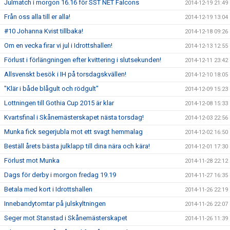
Julmatch i morgon 16.16 för SST NET Falcons
2014-12-19 21:49
Från oss alla till er alla!
2014-12-19 13:04
#10 Johanna Kvist tillbaka!
2014-12-18 09:26
Om en vecka firar vi jul i Idrottshallen!
2014-12-13 12:55
Förlust i förlängningen efter kvittering i slutsekunden!
2014-12-11 23:42
Allsvenskt besök i IH på torsdagskvällen!
2014-12-10 18:05
"Klär i både blågult och rödgult"
2014-12-09 15:23
Lottningen till Gothia Cup 2015 är klar
2014-12-08 15:33
Kvartsfinal i Skånemästerskapet nästa torsdag!
2014-12-03 22:56
Munka fick segerjubla mot ett svagt hemmalag
2014-12-02 16:50
Beställ årets bästa julklapp till dina nära och kära!
2014-12-01 17:30
Förlust mot Munka
2014-11-28 22:12
Dags för derby i morgon fredag 19.19
2014-11-27 16:35
Betala med kort i Idrottshallen
2014-11-26 22:19
Innebandytomtar på julskyltningen
2014-11-26 22:07
Seger mot Stanstad i Skånemästerskapet
2014-11-26 11:39