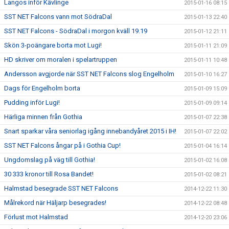
Langos inför Kävlinge
2015-01-16 08:15
SST NET Falcons vann mot SödraDal
2015-01-13 22:40
SST NET Falcons - SödraDal i morgon kväll 19.19
2015-01-12 21:11
Skön 3-poängare borta mot Lugi!
2015-01-11 21:09
HD skriver om moralen i spelartruppen
2015-01-11 10:48
Andersson avgjorde när SST NET Falcons slog Engelholm
2015-01-10 16:27
Dags för Engelholm borta
2015-01-09 15:09
Pudding inför Lugi!
2015-01-09 09:14
Härliga minnen från Gothia
2015-01-07 22:38
Snart sparkar våra seniorlag igång innebandyåret 2015 i IH!
2015-01-07 22:02
SST NET Falcons ångar på i Gothia Cup!
2015-01-04 16:14
Ungdomslag på väg till Gothia!
2015-01-02 16:08
30 333 kronor till Rosa Bandet!
2015-01-02 08:21
Halmstad besegrade SST NET Falcons
2014-12-22 11:30
Målrekord när Häljarp besegrades!
2014-12-22 08:48
Förlust mot Halmstad
2014-12-20 23:06