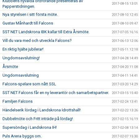
Klubbens nyvalda ordförande presenteras av
2017-08-15 13:01
Papperstidningen.
Nya styrelsen i sitt första möte.
2017-08-10 12:45
Gustav Månhardt till Falcons
2017-08-10 09:47
SST NET Landskrona IBK kallar till Extra Årsmöte.
2017-07-05 16:16
Vill du vara med och utveckla Falcons?
2017-06-13 12:06
En riktig hjälte jubilerar!
2017-05-11 12:18
Ungdomsavslutning!
2017-04-28 14:49
Årsmöte
2017-04-20 11:08
Ungdomsavslutning
2017-04-11 14:41
Falcons-spelare som nått SSL
2017-03-20 14:29
SST NET Falcons får en ny leverantör och samarbetspartner.
2017-03-15 15:40
Familjen Falcons
2017-02-24 13:41
Händelserik lördag i Landskrona Idrottshall!
2017-02-22 13:26
Dubbelmöte och Fritt inträde på lördag!
2017-02-15 16:19
Supersöndag i Landskrona IH!
2017-02-08 13:14
Puls Arena byggs om.
2017-02-07 15:30