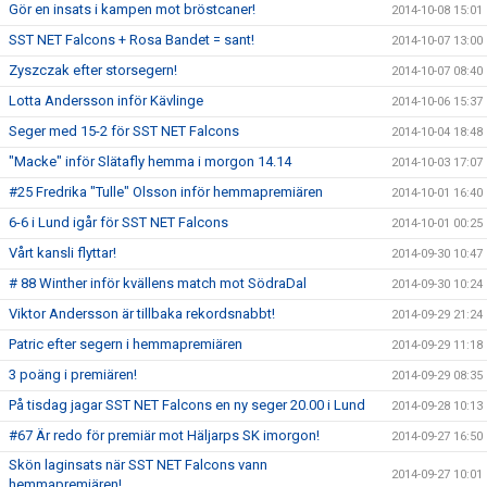
Gör en insats i kampen mot bröstcaner!
2014-10-08 15:01
SST NET Falcons + Rosa Bandet = sant!
2014-10-07 13:00
Zyszczak efter storsegern!
2014-10-07 08:40
Lotta Andersson inför Kävlinge
2014-10-06 15:37
Seger med 15-2 för SST NET Falcons
2014-10-04 18:48
"Macke" inför Slätafly hemma i morgon 14.14
2014-10-03 17:07
#25 Fredrika "Tulle" Olsson inför hemmapremiären
2014-10-01 16:40
6-6 i Lund igår för SST NET Falcons
2014-10-01 00:25
Vårt kansli flyttar!
2014-09-30 10:47
# 88 Winther inför kvällens match mot SödraDal
2014-09-30 10:24
Viktor Andersson är tillbaka rekordsnabbt!
2014-09-29 21:24
Patric efter segern i hemmapremiären
2014-09-29 11:18
3 poäng i premiären!
2014-09-29 08:35
På tisdag jagar SST NET Falcons en ny seger 20.00 i Lund
2014-09-28 10:13
#67 Är redo för premiär mot Häljarps SK imorgon!
2014-09-27 16:50
Skön laginsats när SST NET Falcons vann
2014-09-27 10:01
hemmapremiären!