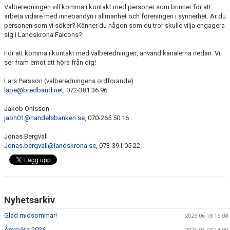
Valberedningen vill komma i kontakt med personer som brinner för att
arbeta vidare med innebandyn i allmänhet och föreningen i synnerhet. Är du
personen som vi söker? Känner du någon som du tror skulle vilja engagera
sig i Landskrona Falcons?
För att komma i kontakt med valberedningen, använd kanalerna nedan. Vi
ser fram emot att höra från dig!
Lars Persson (valberedningens ordförande)
lape@bredband.net
, 072-381 36 96
Jakob Ohlsson
jaoh01@handelsbanken.se
, 070-265 50 16
Jonas Bergvall
Jonas.bergvall@landskrona.se
, 073-391 05 22
Nyhetsarkiv
Glad midsommar!
2026-06-18 15:08
Årsmöte 2026