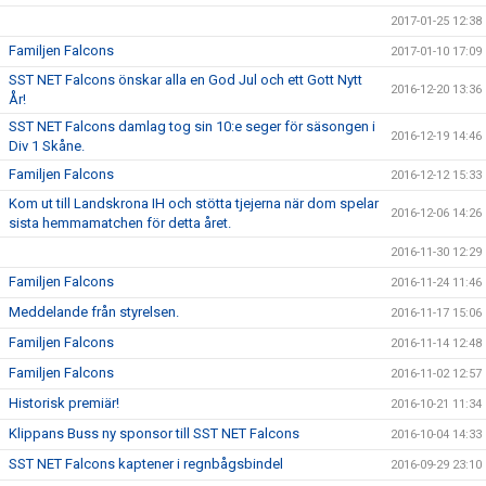
2017-01-25 12:38
Familjen Falcons
2017-01-10 17:09
SST NET Falcons önskar alla en God Jul och ett Gott Nytt
2016-12-20 13:36
År!
SST NET Falcons damlag tog sin 10:e seger för säsongen i
2016-12-19 14:46
Div 1 Skåne.
Familjen Falcons
2016-12-12 15:33
Kom ut till Landskrona IH och stötta tjejerna när dom spelar
2016-12-06 14:26
sista hemmamatchen för detta året.
2016-11-30 12:29
Familjen Falcons
2016-11-24 11:46
Meddelande från styrelsen.
2016-11-17 15:06
Familjen Falcons
2016-11-14 12:48
Familjen Falcons
2016-11-02 12:57
Historisk premiär!
2016-10-21 11:34
Klippans Buss ny sponsor till SST NET Falcons
2016-10-04 14:33
SST NET Falcons kaptener i regnbågsbindel
2016-09-29 23:10