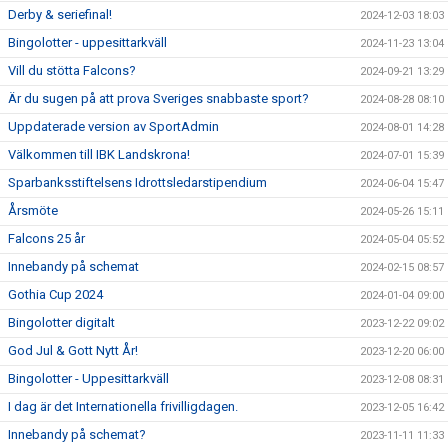
Derby & seriefinal!
2024-12-03 18:03
Bingolotter - uppesittarkväll
2024-11-23 13:04
Vill du stötta Falcons?
2024-09-21 13:29
Är du sugen på att prova Sveriges snabbaste sport?
2024-08-28 08:10
Uppdaterade version av SportAdmin
2024-08-01 14:28
Välkommen till IBK Landskrona!
2024-07-01 15:39
Sparbanksstiftelsens Idrottsledarstipendium
2024-06-04 15:47
Årsmöte
2024-05-26 15:11
Falcons 25 år
2024-05-04 05:52
Innebandy på schemat
2024-02-15 08:57
Gothia Cup 2024
2024-01-04 09:00
Bingolotter digitalt
2023-12-22 09:02
God Jul & Gott Nytt År!
2023-12-20 06:00
Bingolotter - Uppesittarkväll
2023-12-08 08:31
I dag är det Internationella frivilligdagen.
2023-12-05 16:42
Innebandy på schemat?
2023-11-11 11:33