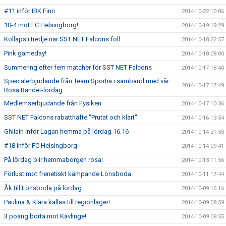
#11 inför IBK Finn
2014-10-22 10:06
10-4 mot FC Helsingborg!
2014-10-19 19:29
Kollaps i tredje när SST NET Falcons föll
2014-10-18 22:57
Pink gameday!
2014-10-18 08:00
Summering efter fem matcher för SST NET Falcons
2014-10-17 18:40
Specialerbjudande från Team Sportia i samband med vår
2014-10-17 17:49
Rosa Bandet-lördag
Medlemserbjudande från Fysiken
2014-10-17 10:36
SST NET Falcons rabatthäfte "Prutat och klart"
2014-10-16 13:54
Ghilain inför Lagan hemma på lördag 16.16
2014-10-14 21:50
#18 Inför FC Helsingborg
2014-10-14 09:41
På lördag blir hemmaborgen rosa!
2014-10-13 11:56
Förlust mot frenetiskt kämpande Lönsboda
2014-10-11 17:44
Åk till Lönsboda på lördag
2014-10-09 16:16
Paulina & Klara kallas till regionläger!
2014-10-09 08:59
3 poäng borta mot Kävlinge!
2014-10-09 08:55