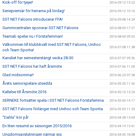
Kick-off för tjejer!
2016-09-12 13:22
Seriepremiär för herrarna på lördag!
2016-09-12 10:16
SST NET Falcons introducerar FFA!
2016-09-08 14:24
Gummicentralen sponsrar SST NET Falcons
2016-08-09 17:57
Teamab spelar nu i Förstafemman!
2016-08-04 09:55
Välkommen till klubbkväll med SST NET Falcons, Unihoc
2016-07-08 11:38
och Team Sportia!
Kansliet har semesterstängt vecka 28-30
2016-07-07 09:36
SST NET Falcons har haft årsmöte
2016-07-06 11:00
Glad midsommar!
2016-06-23 07:58
Årets seniorspelare utsedda
2016-05-20 11:56
Kallelse till Årsmöte 2016
2016-05-10 13:24
SERNEKE fortsätter spela i SST NET Falcons Förstafemma
2016-05-04 14:17
SST NET Falcons förlänger med Unihoc och Team Sportia
2016-05-03 11:33
"Dahla" kör på!
2016-04-28 13:04
En liten resumé av säsongen 2015/2016
2016-04-19 13:41
Ungdomsavslutningen närmar sig
2016-04-05 18:08