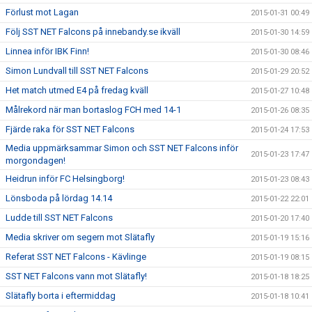
Förlust mot Lagan
2015-01-31 00:49
Följ SST NET Falcons på innebandy.se ikväll
2015-01-30 14:59
Linnea inför IBK Finn!
2015-01-30 08:46
Simon Lundvall till SST NET Falcons
2015-01-29 20:52
Het match utmed E4 på fredag kväll
2015-01-27 10:48
Målrekord när man bortaslog FCH med 14-1
2015-01-26 08:35
Fjärde raka för SST NET Falcons
2015-01-24 17:53
Media uppmärksammar Simon och SST NET Falcons inför
2015-01-23 17:47
morgondagen!
Heidrun inför FC Helsingborg!
2015-01-23 08:43
Lönsboda på lördag 14.14
2015-01-22 22:01
Ludde till SST NET Falcons
2015-01-20 17:40
Media skriver om segern mot Slätafly
2015-01-19 15:16
Referat SST NET Falcons - Kävlinge
2015-01-19 08:15
SST NET Falcons vann mot Slätafly!
2015-01-18 18:25
Slätafly borta i eftermiddag
2015-01-18 10:41