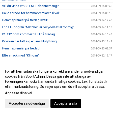
Vill du vinna ett SST NET abonnemang?
2014-09-26 09:46
Calle är redo för hemmapremiären ikväll!
2014-09-26 08:15
Hemmapremiär på fredag kväll!
2014-09-24 17:40
Frida Lundgren "Matchen är betydelsefull för mig"
2014-09-24 11:15
ICE112.com kommer till IH på fredag
2014-09-24 10:45
Kiosken har fått sig en ansiktslyftning
2014-09-23 12:42
Hemmapremiär på fredag!
2014-09-23 08:37
Eftersnack med "Klingan"
2014-09-22 15:17
Försäsongsresumé med Anton
2014-09-22 08:25
Kapten Persson matchvinnare i premiären!
2014-09-21 21:28
För att hemsidan ska fungera korrekt använder vi nödvändiga
cookies från SportAdmin. Dessa går inte att stänga av.
Seger i SST NET Falcons Invitation&#8207;!
2014-09-21 12:09
Föreningen kan också använda frivilliga cookies, t.ex. för statistik
Idag är det seriepremiär!
2014-09-21 11:40
eller marknadsföring. Du väljer själv om du vill acceptera dessa.
Årets viktigaste besked för SST NET Falcons!
2014-09-20 13:33
Anpassa dina val
Tränare Patric Johanssons hälsning till folket i Landskrona!
2014-09-18 10:55
Acceptera nödvändiga
Acceptera alla
Genrep inför premiären!
2014-09-17 22:00
Rutinerade "Dahla" inför ännu en premiär!
2014-09-17 21:47