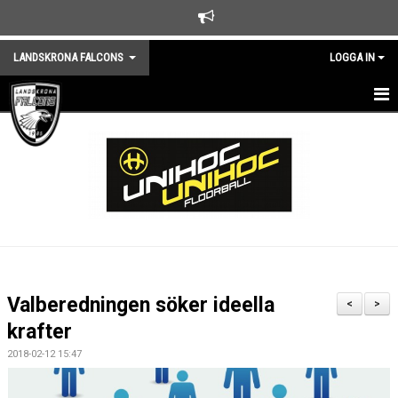
LANDSKRONA FALCONS
LOGGA IN
HEM
NYHETER
KLUBBEN
KALENDER
TRÄNINGSTIDER
Valberedningen söker ideella
<
>
MEDLEMSKAP
krafter
2018-02-12 15:47
KONTAKTA KLUBBEN