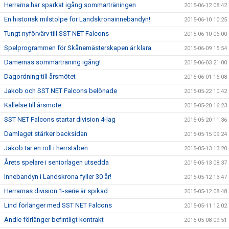
Herrarna har sparkat igång sommarträningen
2015-06-12 08:42
En historisk milstolpe för Landskronainnebandyn!
2015-06-10 10:25
Tungt nyförvärv till SST NET Falcons
2015-06-10 06:00
Spelprogrammen för Skånemästerskapen är klara
2015-06-09 15:54
Damernas sommarträning igång!
2015-06-03 21:00
Dagordning till årsmötet
2015-06-01 16:08
Jakob och SST NET Falcons belönade
2015-05-22 10:42
Kallelse till årsmöte
2015-05-20 16:23
SST NET Falcons startar division 4-lag
2015-05-20 11:36
Damlaget stärker backsidan
2015-05-15 09:24
Jakob tar en roll i herrstaben
2015-05-13 13:20
Årets spelare i seniorlagen utsedda
2015-05-13 08:37
Innebandyn i Landskrona fyller 30 år!
2015-05-12 13:47
Herrarnas division 1-serie är spikad
2015-05-12 08:48
Lind förlänger med SST NET Falcons
2015-05-11 12:02
Andie förlänger befintligt kontrakt
2015-05-08 09:51