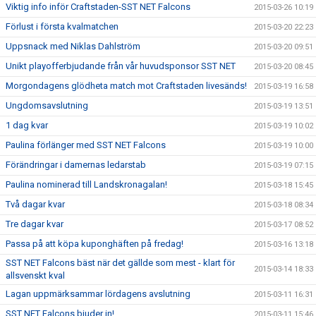
Viktig info inför Craftstaden-SST NET Falcons
2015-03-26 10:19
Förlust i första kvalmatchen
2015-03-20 22:23
Uppsnack med Niklas Dahlström
2015-03-20 09:51
Unikt playofferbjudande från vår huvudsponsor SST NET
2015-03-20 08:45
Morgondagens glödheta match mot Craftstaden livesänds!
2015-03-19 16:58
Ungdomsavslutning
2015-03-19 13:51
1 dag kvar
2015-03-19 10:02
Paulina förlänger med SST NET Falcons
2015-03-19 10:00
Förändringar i damernas ledarstab
2015-03-19 07:15
Paulina nominerad till Landskronagalan!
2015-03-18 15:45
Två dagar kvar
2015-03-18 08:34
Tre dagar kvar
2015-03-17 08:52
Passa på att köpa kuponghäften på fredag!
2015-03-16 13:18
SST NET Falcons bäst när det gällde som mest - klart för
2015-03-14 18:33
allsvenskt kval
Lagan uppmärksammar lördagens avslutning
2015-03-11 16:31
SST NET Falcons bjuder in!
2015-03-11 15:46