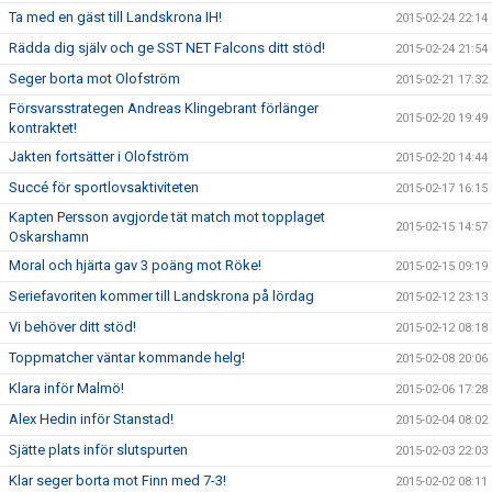
Ta med en gäst till Landskrona IH!
2015-02-24 22:14
Rädda dig själv och ge SST NET Falcons ditt stöd!
2015-02-24 21:54
Seger borta mot Olofström
2015-02-21 17:32
Försvarsstrategen Andreas Klingebrant förlänger
2015-02-20 19:49
kontraktet!
Jakten fortsätter i Olofström
2015-02-20 14:44
Succé för sportlovsaktiviteten
2015-02-17 16:15
Kapten Persson avgjorde tät match mot topplaget
2015-02-15 14:57
Oskarshamn
Moral och hjärta gav 3 poäng mot Röke!
2015-02-15 09:19
Seriefavoriten kommer till Landskrona på lördag
2015-02-12 23:13
Vi behöver ditt stöd!
2015-02-12 08:18
Toppmatcher väntar kommande helg!
2015-02-08 20:06
Klara inför Malmö!
2015-02-06 17:28
Alex Hedin inför Stanstad!
2015-02-04 08:02
Sjätte plats inför slutspurten
2015-02-03 22:03
Klar seger borta mot Finn med 7-3!
2015-02-02 08:11