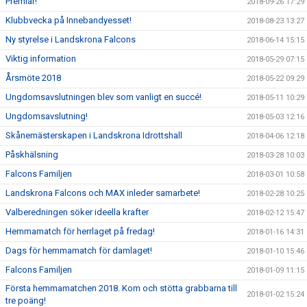
Premiär!
2018-09-26 17:29
Klubbvecka på Innebandyesset!
2018-08-23 13:27
Ny styrelse i Landskrona Falcons
2018-06-14 15:15
Viktig information
2018-05-29 07:15
Årsmöte 2018
2018-05-22 09:29
Ungdomsavslutningen blev som vanligt en succé!
2018-05-11 10:29
Ungdomsavslutning!
2018-05-03 12:16
Skånemästerskapen i Landskrona Idrottshall
2018-04-06 12:18
Påskhälsning
2018-03-28 10:03
Falcons Familjen
2018-03-01 10:58
Landskrona Falcons och MAX inleder samarbete!
2018-02-28 10:25
Valberedningen söker ideella krafter
2018-02-12 15:47
Hemmamatch för herrlaget på fredag!
2018-01-16 14:31
Dags för hemmamatch för damlaget!
2018-01-10 15:46
Falcons Familjen
2018-01-09 11:15
Första hemmamatchen 2018. Kom och stötta grabbarna till
2018-01-02 15:24
tre poäng!