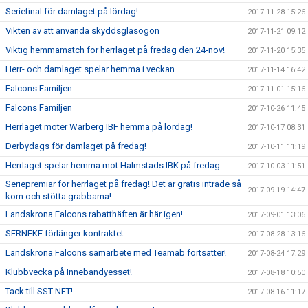
Seriefinal för damlaget på lördag!
2017-11-28 15:26
Vikten av att använda skyddsglasögon
2017-11-21 09:12
Viktig hemmamatch för herrlaget på fredag den 24-nov!
2017-11-20 15:35
Herr- och damlaget spelar hemma i veckan.
2017-11-14 16:42
Falcons Familjen
2017-11-01 15:16
Falcons Familjen
2017-10-26 11:45
Herrlaget möter Warberg IBF hemma på lördag!
2017-10-17 08:31
Derbydags för damlaget på fredag!
2017-10-11 11:19
Herrlaget spelar hemma mot Halmstads IBK på fredag.
2017-10-03 11:51
Seriepremiär för herrlaget på fredag! Det är gratis inträde så
2017-09-19 14:47
kom och stötta grabbarna!
Landskrona Falcons rabatthäften är här igen!
2017-09-01 13:06
SERNEKE förlänger kontraktet
2017-08-28 13:16
Landskrona Falcons samarbete med Teamab fortsätter!
2017-08-24 17:29
Klubbvecka på Innebandyesset!
2017-08-18 10:50
Tack till SST NET!
2017-08-16 11:17