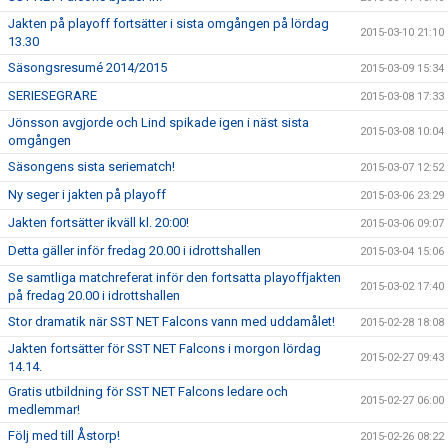
Jakten på playoff fortsätter i sista omgången på lördag
2015-03-10 21:10
13.30
Säsongsresumé 2014/2015
2015-03-09 15:34
SERIESEGRARE
2015-03-08 17:33
Jönsson avgjorde och Lind spikade igen i näst sista
2015-03-08 10:04
omgången
Säsongens sista seriematch!
2015-03-07 12:52
Ny seger i jakten på playoff
2015-03-06 23:29
Jakten fortsätter ikväll kl. 20:00!
2015-03-06 09:07
Detta gäller inför fredag 20.00 i idrottshallen
2015-03-04 15:06
Se samtliga matchreferat inför den fortsatta playoffjakten
2015-03-02 17:40
på fredag 20.00 i idrottshallen
Stor dramatik när SST NET Falcons vann med uddamålet!
2015-02-28 18:08
Jakten fortsätter för SST NET Falcons i morgon lördag
2015-02-27 09:43
14.14.
Gratis utbildning för SST NET Falcons ledare och
2015-02-27 06:00
medlemmar!
Följ med till Åstorp!
2015-02-26 08:22