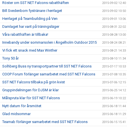
Röster om SST NET Falcons rabatthäften
2015-09-02 12:40
Bill Svedenborn fystränare i herrlaget
2015-09-02 10:50
Herrlaget på Teambuilding på Ven
2015-09-01 13:06
Damlaget har varit på träningsläger
2015-08-31 22:02
Våra rabatthäften är tillbaka!
2015-08-28 13:00
Innebandy under sommarsolen i Ängelholm Outdoor 2015
2015-08-24 08:21
Vi fick ett snack med Max Winther
2015-08-21 14:33
Tony 50 år
2015-08-10 11:34
Solhberg Buss ny transportpartner till SST NET Falcons
2015-07-17 10:53
COOP Forum förlänger samarbetet med SST NET Falcons
2015-07-08 10:35
SST NET Falcons tillbaka på grön kvist
2015-07-06 12:15
Gruppindelningen för DJSM är klar
2015-06-25 14:12
Målspruta klar för SST NET Falcons
2015-06-19 10:22
Nytt datum för årsmötet
2015-06-18 11:44
Glad midsommar
2015-06-18 11:29
Teamab förlänger samarbetet med SST NET Falcons
2015-06-15 15:41