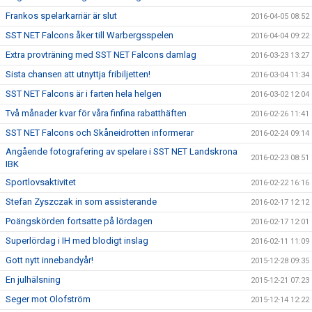
Frankos spelarkarriär är slut
2016-04-05 08:52
SST NET Falcons åker till Warbergsspelen
2016-04-04 09:22
Extra provträning med SST NET Falcons damlag
2016-03-23 13:27
Sista chansen att utnyttja fribiljetten!
2016-03-04 11:34
SST NET Falcons är i farten hela helgen
2016-03-02 12:04
Två månader kvar för våra finfina rabatthäften
2016-02-26 11:41
SST NET Falcons och Skåneidrotten informerar
2016-02-24 09:14
Angående fotografering av spelare i SST NET Landskrona
2016-02-23 08:51
IBK
Sportlovsaktivitet
2016-02-22 16:16
Stefan Zyszczak in som assisterande
2016-02-17 12:12
Poängskörden fortsatte på lördagen
2016-02-17 12:01
Superlördag i IH med blodigt inslag
2016-02-11 11:09
Gott nytt innebandyår!
2015-12-28 09:35
En julhälsning
2015-12-21 07:23
Seger mot Olofström
2015-12-14 12:22