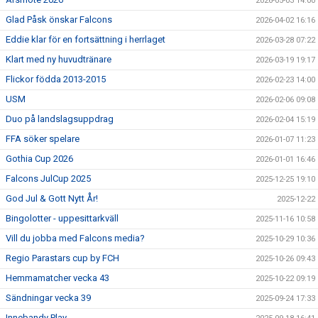
2026-05-03 14:00
Glad Påsk önskar Falcons
2026-04-02 16:16
Eddie klar för en fortsättning i herrlaget
2026-03-28 07:22
Klart med ny huvudtränare
2026-03-19 19:17
Flickor födda 2013-2015
2026-02-23 14:00
USM
2026-02-06 09:08
Duo på landslagsuppdrag
2026-02-04 15:19
FFA söker spelare
2026-01-07 11:23
Gothia Cup 2026
2026-01-01 16:46
Falcons JulCup 2025
2025-12-25 19:10
God Jul & Gott Nytt År!
2025-12-22
Bingolotter - uppesittarkväll
2025-11-16 10:58
Vill du jobba med Falcons media?
2025-10-29 10:36
Regio Parastars cup by FCH
2025-10-26 09:43
Hemmamatcher vecka 43
2025-10-22 09:19
Sändningar vecka 39
2025-09-24 17:33
Innebandy Play