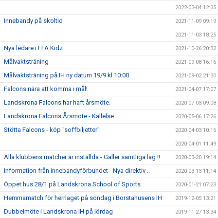
2022-03-04 12:35
Innebandy på skoltid
2021-11-09 09:19
2021-11-03 18:25
Nya ledare i FFA Kidz
2021-10-26 20:32
Målvaktsträning
2021-09-08 16:16
Målvaktsträning på IH ny datum 19/9 kl 10:00
2021-09-02 21:30
Falcons nära att komma i mål!
2021-04-07 17:07
Landskrona Falcons har haft årsmöte.
2020-07-03 09:08
Landskrona Falcons Årsmöte - Kallelse
2020-05-06 17:26
Stötta Falcons - köp "soffbiljetter"
2020-04-03 10:16
2020-04-01 11:49
Alla klubbens matcher är inställda - Gäller samtliga lag !!
2020-03-20 19:14
Information från innebandyförbundet - Nya direktiv ..
2020-03-13 11:14
Öppet hus 28/1 på Landskrona School of Sports
2020-01-21 07:23
Hemmamatch för herrlaget på söndag i Borstahusens IH
2019-12-05 13:21
Dubbelmöte i Landskrona IH på lördag
2019-11-27 13:34