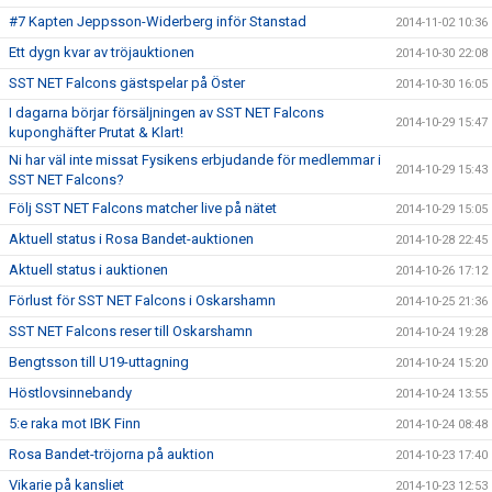
#7 Kapten Jeppsson-Widerberg inför Stanstad
2014-11-02 10:36
Ett dygn kvar av tröjauktionen
2014-10-30 22:08
SST NET Falcons gästspelar på Öster
2014-10-30 16:05
I dagarna börjar försäljningen av SST NET Falcons
2014-10-29 15:47
kuponghäfter Prutat & Klart!
Ni har väl inte missat Fysikens erbjudande för medlemmar i
2014-10-29 15:43
SST NET Falcons?
Följ SST NET Falcons matcher live på nätet
2014-10-29 15:05
Aktuell status i Rosa Bandet-auktionen
2014-10-28 22:45
Aktuell status i auktionen
2014-10-26 17:12
Förlust för SST NET Falcons i Oskarshamn
2014-10-25 21:36
SST NET Falcons reser till Oskarshamn
2014-10-24 19:28
Bengtsson till U19-uttagning
2014-10-24 15:20
Höstlovsinnebandy
2014-10-24 13:55
5:e raka mot IBK Finn
2014-10-24 08:48
Rosa Bandet-tröjorna på auktion
2014-10-23 17:40
Vikarie på kansliet
2014-10-23 12:53