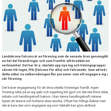
FALCONS KLUBBSHOP
INNEBANDY PÅ SKOLTID
Landskrona Falcons är en förening som de senaste åren genomgått
en hel del förändringar och som framför allt breddat sin
verksamhet. Det har bl.a. startats upp nya lag och träningsgrupper
såsom H4-laget, FFA (Falcons För Alla) och Falconetts. Som ett led i
detta söker nu valberedningen fler personer som vill engagera sig i
vår förening.
Det kräver engagemang för att driva ideella föreningar framåt. Ingen
förening rullar på av sig själv och ingenting blir gjort om det inte finns idéer,
initiativ och handlingskraft bakom. Utan denna handlingskraft riskerar
hjulen att stanna och bollarna sluta studsa. Oftast har många åsikter men
det är bara den som engagerar sig som faktiskt kan göra skillnad.