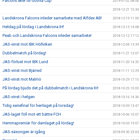
Falcons åker till Gothia Cup
2019-01-02 08:06
2018-12-21 15:34
Landskrona Falcons inleder samarbete med Alfdex AB!
2018-12-19 11:00
Heldag på lördag i Landskrona IH!
2018-12-13 14:08
Peab och Landskrona Falcons inleder samarbete!
2018-12-12 17:12
JAS-vinst mot IBK Höllviken
2018-12-04 13:39
Dubbelmatch på lördag!
2018-11-21 12:07
JAS-förlust mot IBK Lund
2018-11-20 14:35
JAS-vinst mot Bjärred
2018-11-11 12:29
JAS-vinst mot Malmö
2018-10-29 17:15
På lördag bjuds det på dubbelmatch i Landskrona IH!
2018-10-25 10:03
JAS-vinst i helgen
2018-10-16 14:36
Tidig seriefinal för herrlaget på torsdag!
2018-10-09 13:47
JAS-laget föll mot ett bättre FCH
2018-10-06 10:07
Hemmapremiär för damlaget på lördag!
2018-10-03 19:07
JAS-säsongen är igång
2018-09-30 23:03