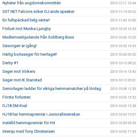
Nyheter från ungdomskommittén
2015-12-11 10:44
SST NET Falcons söker DJ:ande speaker
2015-11-19 09:52
En fullspäckad helg väntar!
2015-11-04 10:00
Förlust mot Munka-Ljungby
2015-10-29 16:33
Medlemserbjudande från Sohlberg Buss
2015-10-26 10:20
Säsongen är igång!
2015-10-20 14:59
Härlig bortaseger för herrlaget!
2015-10-20 09:02
Derby #1
2015-10-15 08:52
Seger mot Vöikers
2015-10-14 13:45
Seger mot IK Stanstad
2015-10-12 09:01
Seniorlagen laddar för viktiga hemmamatcher på lördag.
2015-10-08 12:30
Första förlusten
2015-10-05 13:32
DJ18 SM-Kval
2015-10-05 13:28
HJ18 har hemmapremiär i Juniorallsvenskan
2015-10-03 19:07
Inställd hemmapremiär för H4
2015-10-03 09:33
Intervju med Tony Christensen
2015-10-02 11:29