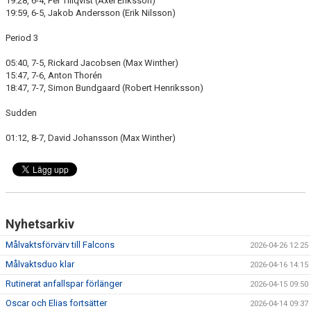
19:28, 6-4, Per Tillqvist (Axel Eriksson)
19:59, 6-5, Jakob Andersson (Erik Nilsson)
Period 3
05:40, 7-5, Rickard Jacobsen (Max Winther)
15:47, 7-6, Anton Thorén
18:47, 7-7, Simon Bundgaard (Robert Henriksson)
Sudden
01:12, 8-7, David Johansson (Max Winther)
Nyhetsarkiv
Målvaktsförvärv till Falcons
2026-04-26 12:25
Målvaktsduo klar
2026-04-16 14:15
Rutinerat anfallspar förlänger
2026-04-15 09:50
Oscar och Elias fortsätter
2026-04-14 09:37