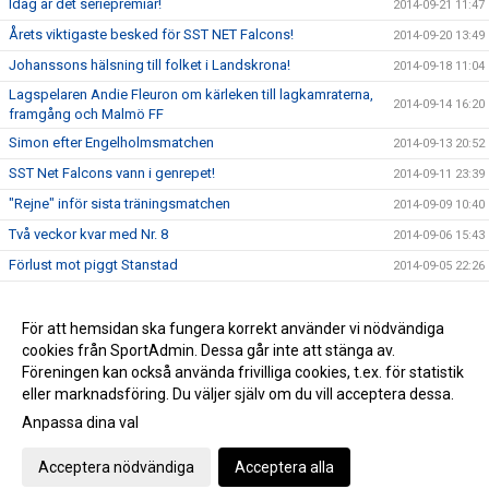
Idag är det seriepremiär!
2014-09-21 11:47
Årets viktigaste besked för SST NET Falcons!
2014-09-20 13:49
Johanssons hälsning till folket i Landskrona!
2014-09-18 11:04
Lagspelaren Andie Fleuron om kärleken till lagkamraterna,
2014-09-14 16:20
framgång och Malmö FF
Simon efter Engelholmsmatchen
2014-09-13 20:52
SST Net Falcons vann i genrepet!
2014-09-11 23:39
"Rejne" inför sista träningsmatchen
2014-09-09 10:40
Två veckor kvar med Nr. 8
2014-09-06 15:43
Förlust mot piggt Stanstad
2014-09-05 22:26
25 dagar kvar
2014-09-02 16:49
Persson och Lind nya kaptener
För att hemsidan ska fungera korrekt använder vi nödvändiga
2014-08-24 21:38
cookies från SportAdmin. Dessa går inte att stänga av.
Herrarna till Mullsjö
2014-08-22 11:17
Föreningen kan också använda frivilliga cookies, t.ex. för statistik
eller marknadsföring. Du väljer själv om du vill acceptera dessa.
Anpassa dina val
Cookie-inställningar
Gå till Webbversion
Acceptera nödvändiga
Acceptera alla