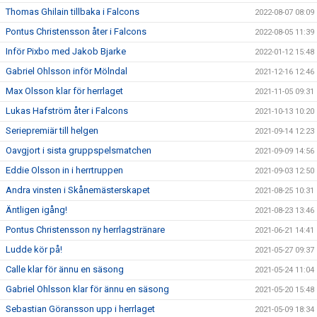
Thomas Ghilain tillbaka i Falcons
2022-08-07 08:09
Pontus Christensson åter i Falcons
2022-08-05 11:39
Inför Pixbo med Jakob Bjarke
2022-01-12 15:48
Gabriel Ohlsson inför Mölndal
2021-12-16 12:46
Max Olsson klar för herrlaget
2021-11-05 09:31
Lukas Hafström åter i Falcons
2021-10-13 10:20
Seriepremiär till helgen
2021-09-14 12:23
Oavgjort i sista gruppspelsmatchen
2021-09-09 14:56
Eddie Olsson in i herrtruppen
2021-09-03 12:50
Andra vinsten i Skånemästerskapet
2021-08-25 10:31
Äntligen igång!
2021-08-23 13:46
Pontus Christensson ny herrlagstränare
2021-06-21 14:41
Ludde kör på!
2021-05-27 09:37
Calle klar för ännu en säsong
2021-05-24 11:04
Gabriel Ohlsson klar för ännu en säsong
2021-05-20 15:48
Sebastian Göransson upp i herrlaget
2021-05-09 18:34