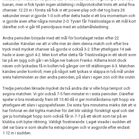
banan, men vi fick tyvärr ingen utdelning i målprotokollet trots ett antal fina
chanser. 12:23 in i första så fick vi ett power-play och det tog bara 26
sekunder innan vi gjorde 1-0 och efter detta hade vi ett bra momentum och
vi gjorde även efter några minuter 2-0. Tyvärr får Träslövsläge in ett mål kort
därefter och vi går till periodpaus med en uddamålsledning.
Andra perioden började med ett mål för bortalaget redan efter 22
sekunder. Känslan var att vi ville mer än dem denna match och efter bra
tryck med mycket chanser så gjorde vi också 3-2. Efter ytterligare 14 sek
hade vi även gjort 4-2. Men kort efter detta får Träslövsläge in ett skott som
tar på en rygg och går i en båge ner bakom Franko. Killarna knöt dock
näven och lyckades få in bollen två gånger om till ställningen 6-3. Matchen
kändes under kontroll, men på något sett lyckas vi släppa in två mål under
sista halvminuten av den andra perioden, på slarv i egen zon och lite orutin.
Tredje perioden liknade mycket de två andra där vi ville höja tempot och
avgöra matchen. Vi gör också 7-5 fem minuter in i sista perioden. Därefter
spelar vi bra innebandy fram till 15:40 då vi ger motståndarna nytt hopp via
ytterligare ett slarv i uppspelsfasen. De sista fyra minuterna märks det att vi
har förlorat en del tighta matcher för det blir väldigt försiktigt spel och det
ger ju bortalaget hopp som också får in 7-7 på ett skott som tar på en
klubba och byter riktning. Väldigt frustrerande. Laget visade i sudden att
det var bara vi som skulle ha extrapoängen och vi avgjorde efter endast
1:12 in i sudden.