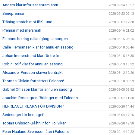
Anders klar inför seriepremiären
2020-09-24 10:57
Seriepremiär
2020-09-23 09:13
Träningsmatch mot IBK Lund
2020-09-07 12:38
Premiär med mersmak
2020-08-16 21:02
Falcons herrlag rullar igång säsongen
2020-08-15 08:15
Calle Hermansen klar för ännu en säsong
2020-05-18 08:46
Johan Immerstrand klar för tre år
2020-05-15 13:35
Robin Rolf klar för ännu en säsong
2020-05-13 10:32
Alexander Persson skriver kontrakt
2020-05-12 12:26
Thomas Ghilain fortsätter i Falcons!
2020-05-10 09:59
Gabriel Ohlsson klar för ännu en säsong
2020-05-08 09:52
Joachim Rosengren förlänger med Falcons
2020-05-07 11:30
HERRLAGET KLARA FÖR DIVISION 1
2020-03-20 14:44
Serieseger för herrlaget!
2020-03-04 17:16
Tobias Ohlsson-Bååth inför Höllviken
2020-02-28 12:38
Peter Haaland Svensson åter i Falcons
2020-02-14 10:22