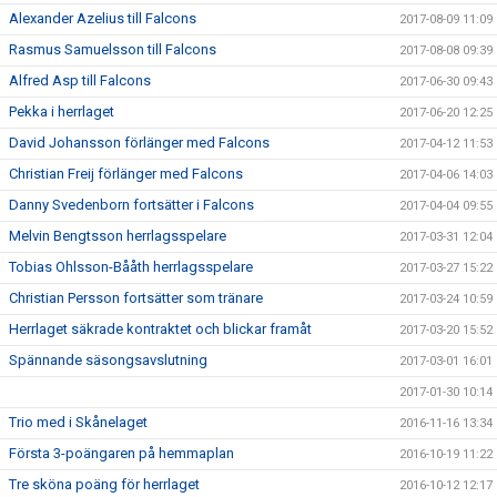
Alexander Azelius till Falcons
2017-08-09 11:09
Rasmus Samuelsson till Falcons
2017-08-08 09:39
Alfred Asp till Falcons
2017-06-30 09:43
Pekka i herrlaget
2017-06-20 12:25
David Johansson förlänger med Falcons
2017-04-12 11:53
Christian Freij förlänger med Falcons
2017-04-06 14:03
Danny Svedenborn fortsätter i Falcons
2017-04-04 09:55
Melvin Bengtsson herrlagsspelare
2017-03-31 12:04
Tobias Ohlsson-Bååth herrlagsspelare
2017-03-27 15:22
Christian Persson fortsätter som tränare
2017-03-24 10:59
Herrlaget säkrade kontraktet och blickar framåt
2017-03-20 15:52
Spännande säsongsavslutning
2017-03-01 16:01
2017-01-30 10:14
Trio med i Skånelaget
2016-11-16 13:34
Första 3-poängaren på hemmaplan
2016-10-19 11:22
Tre sköna poäng för herrlaget
2016-10-12 12:17