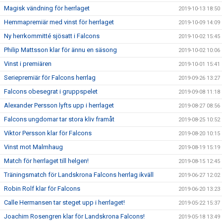
Magisk vändning för herrlaget
2019-10-13 18:50
Hemmapremiär med vinst för herrlaget
2019-10-09 14:09
Ny herrkommitté sjösatt i Falcons
2019-10-02 15:45
Philip Mattsson klar för ännu en säsong
2019-10-02 10:06
Vinst i premiären
2019-10-01 15:41
Seriepremiär för Falcons herrlag
2019-09-26 13:27
Falcons obesegrat i gruppspelet
2019-09-08 11:18
Alexander Persson lyfts upp i herrlaget
2019-08-27 08:56
Falcons ungdomar tar stora kliv framåt
2019-08-25 10:52
Viktor Persson klar för Falcons
2019-08-20 10:15
Vinst mot Malmhaug
2019-08-19 15:19
Match för herrlaget till helgen!
2019-08-15 12:45
Träningsmatch för Landskrona Falcons herrlag ikväll
2019-06-27 12:02
Robin Rolf klar för Falcons
2019-06-20 13:23
Calle Hermansen tar steget upp i herrlaget!
2019-05-22 15:37
Joachim Rosengren klar för Landskrona Falcons!
2019-05-18 13:49