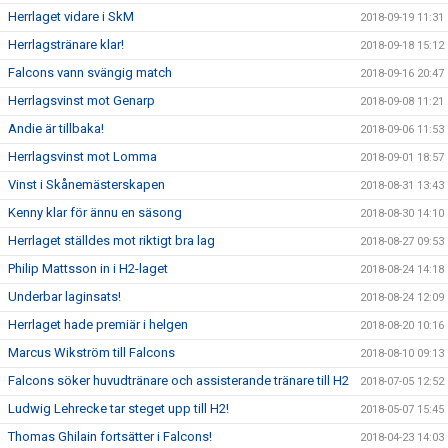
Herrlaget vidare i SkM
2018-09-19 11:31
Herrlagstränare klar!
2018-09-18 15:12
Falcons vann svängig match
2018-09-16 20:47
Herrlagsvinst mot Genarp
2018-09-08 11:21
Andie är tillbaka!
2018-09-06 11:53
Herrlagsvinst mot Lomma
2018-09-01 18:57
Vinst i Skånemästerskapen
2018-08-31 13:43
Kenny klar för ännu en säsong
2018-08-30 14:10
Herrlaget ställdes mot riktigt bra lag
2018-08-27 09:53
Philip Mattsson in i H2-laget
2018-08-24 14:18
Underbar laginsats!
2018-08-24 12:09
Herrlaget hade premiär i helgen
2018-08-20 10:16
Marcus Wikström till Falcons
2018-08-10 09:13
Falcons söker huvudtränare och assisterande tränare till H2
2018-07-05 12:52
Ludwig Lehrecke tar steget upp till H2!
2018-05-07 15:45
Thomas Ghilain fortsätter i Falcons!
2018-04-23 14:03