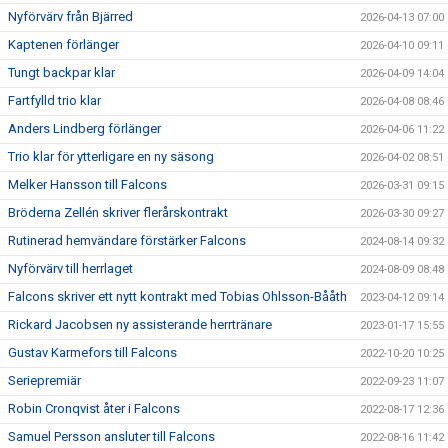
Nyförvärv från Bjärred
2026-04-13 07:00
Kaptenen förlänger
2026-04-10 09:11
Tungt backpar klar
2026-04-09 14:04
Fartfylld trio klar
2026-04-08 08:46
Anders Lindberg förlänger
2026-04-06 11:22
Trio klar för ytterligare en ny säsong
2026-04-02 08:51
Melker Hansson till Falcons
2026-03-31 09:15
Bröderna Zellén skriver flerårskontrakt
2026-03-30 09:27
Rutinerad hemvändare förstärker Falcons
2024-08-14 09:32
Nyförvärv till herrlaget
2024-08-09 08:48
Falcons skriver ett nytt kontrakt med Tobias Ohlsson-Bååth
2023-04-12 09:14
Rickard Jacobsen ny assisterande herrtränare
2023-01-17 15:55
Gustav Karmefors till Falcons
2022-10-20 10:25
Seriepremiär
2022-09-23 11:07
Robin Cronqvist åter i Falcons
2022-08-17 12:36
Samuel Persson ansluter till Falcons
2022-08-16 11:42