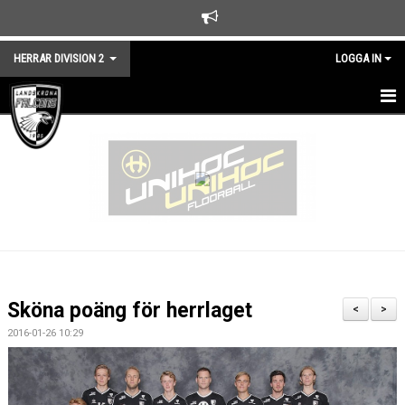
HERRAR DIVISION 2
LOGGA IN
HEM
NYHETER
TRUPPEN
KALENDER
MATCHER
Sköna poäng för herrlaget
<
>
KONTAKT
2016-01-26 10:29