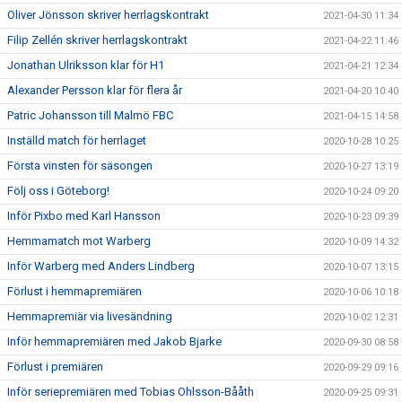
Oliver Jönsson skriver herrlagskontrakt
2021-04-30 11:34
Filip Zellén skriver herrlagskontrakt
2021-04-22 11:46
Jonathan Ulriksson klar för H1
2021-04-21 12:34
Alexander Persson klar för flera år
2021-04-20 10:40
Patric Johansson till Malmö FBC
2021-04-15 14:58
Inställd match för herrlaget
2020-10-28 10:25
Första vinsten för säsongen
2020-10-27 13:19
Följ oss i Göteborg!
2020-10-24 09:20
Inför Pixbo med Karl Hansson
2020-10-23 09:39
Hemmamatch mot Warberg
2020-10-09 14:32
Inför Warberg med Anders Lindberg
2020-10-07 13:15
Förlust i hemmapremiären
2020-10-06 10:18
Hemmapremiär via livesändning
2020-10-02 12:31
Inför hemmapremiären med Jakob Bjarke
2020-09-30 08:58
Förlust i premiären
2020-09-29 09:16
Inför seriepremiären med Tobias Ohlsson-Bååth
2020-09-25 09:31