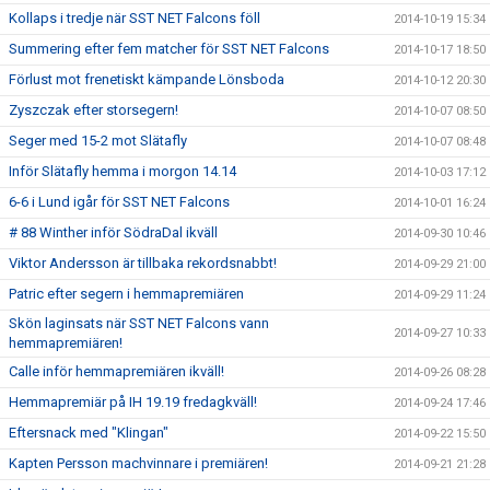
Kollaps i tredje när SST NET Falcons föll
2014-10-19 15:34
Summering efter fem matcher för SST NET Falcons
2014-10-17 18:50
Förlust mot frenetiskt kämpande Lönsboda
2014-10-12 20:30
Zyszczak efter storsegern!
2014-10-07 08:50
Seger med 15-2 mot Slätafly
2014-10-07 08:48
Inför Slätafly hemma i morgon 14.14
2014-10-03 17:12
6-6 i Lund igår för SST NET Falcons
2014-10-01 16:24
# 88 Winther inför SödraDal ikväll
2014-09-30 10:46
Viktor Andersson är tillbaka rekordsnabbt!
2014-09-29 21:00
Patric efter segern i hemmapremiären
2014-09-29 11:24
Skön laginsats när SST NET Falcons vann
2014-09-27 10:33
hemmapremiären!
Calle inför hemmapremiären ikväll!
2014-09-26 08:28
Hemmapremiär på IH 19.19 fredagkväll!
2014-09-24 17:46
Eftersnack med "Klingan"
2014-09-22 15:50
Kapten Persson machvinnare i premiären!
2014-09-21 21:28