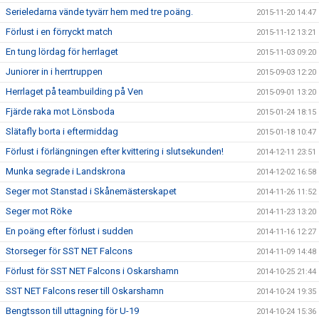
Serieledarna vände tyvärr hem med tre poäng.
2015-11-20 14:47
Förlust i en förryckt match
2015-11-12 13:21
En tung lördag för herrlaget
2015-11-03 09:20
Juniorer in i herrtruppen
2015-09-03 12:20
Herrlaget på teambuilding på Ven
2015-09-01 13:20
Fjärde raka mot Lönsboda
2015-01-24 18:15
Slätafly borta i eftermiddag
2015-01-18 10:47
Förlust i förlängningen efter kvittering i slutsekunden!
2014-12-11 23:51
Munka segrade i Landskrona
2014-12-02 16:58
Seger mot Stanstad i Skånemästerskapet
2014-11-26 11:52
Seger mot Röke
2014-11-23 13:20
En poäng efter förlust i sudden
2014-11-16 12:27
Storseger för SST NET Falcons
2014-11-09 14:48
Förlust för SST NET Falcons i Oskarshamn
2014-10-25 21:44
SST NET Falcons reser till Oskarshamn
2014-10-24 19:35
Bengtsson till uttagning för U-19
2014-10-24 15:36