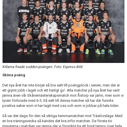
Killarna fixade sudden-poängen. Foto: Express-Bild
Sköna poäng
Det nya året har inte börjat så bra sett till poängplock i serien, men där är
ett grymt jobb i laget och ett härligt go’. Alla matcher på nya året har varit
jämna även vår Skånemästerskapsmatch mot Åstorp var jämn, men som vi
tyvärr förlorade med 6-5. Så sett till dessa matcher så har där funnits
positiva saker som vi har tagit med oss och som vi jobbar på hela tiden.
Så var det dags för den så viktiga hemmamatchen mot Träslövsläge. Med
en bra träningsvecka så kändes det bra inför matchen. De första tio
minuterna i matchen var jämna där vi försökte ha ett högt tempo över hela