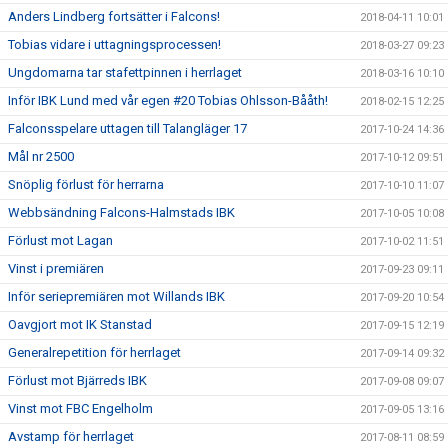
Anders Lindberg fortsätter i Falcons!
2018-04-11 10:01
Tobias vidare i uttagningsprocessen!
2018-03-27 09:23
Ungdomarna tar stafettpinnen i herrlaget
2018-03-16 10:10
Inför IBK Lund med vår egen #20 Tobias Ohlsson-Bååth!
2018-02-15 12:25
Falconsspelare uttagen till Talangläger 17
2017-10-24 14:36
Mål nr 2500
2017-10-12 09:51
Snöplig förlust för herrarna
2017-10-10 11:07
Webbsändning Falcons-Halmstads IBK
2017-10-05 10:08
Förlust mot Lagan
2017-10-02 11:51
Vinst i premiären
2017-09-23 09:11
Inför seriepremiären mot Willands IBK
2017-09-20 10:54
Oavgjort mot IK Stanstad
2017-09-15 12:19
Generalrepetition för herrlaget
2017-09-14 09:32
Förlust mot Bjärreds IBK
2017-09-08 09:07
Vinst mot FBC Engelholm
2017-09-05 13:16
Avstamp för herrlaget
2017-08-11 08:59