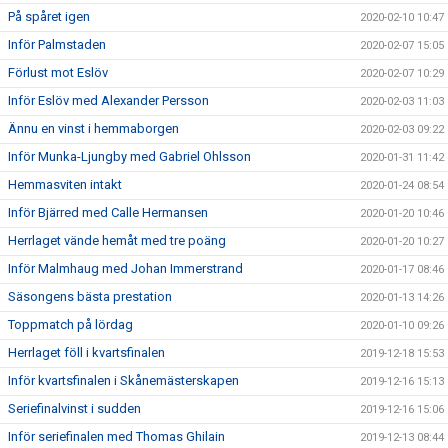
På spåret igen
2020-02-10 10:47
Inför Palmstaden
2020-02-07 15:05
Förlust mot Eslöv
2020-02-07 10:29
Inför Eslöv med Alexander Persson
2020-02-03 11:03
Ännu en vinst i hemmaborgen
2020-02-03 09:22
Inför Munka-Ljungby med Gabriel Ohlsson
2020-01-31 11:42
Hemmasviten intakt
2020-01-24 08:54
Inför Bjärred med Calle Hermansen
2020-01-20 10:46
Herrlaget vände hemåt med tre poäng
2020-01-20 10:27
Inför Malmhaug med Johan Immerstrand
2020-01-17 08:46
Säsongens bästa prestation
2020-01-13 14:26
Toppmatch på lördag
2020-01-10 09:26
Herrlaget föll i kvartsfinalen
2019-12-18 15:53
Inför kvartsfinalen i Skånemästerskapen
2019-12-16 15:13
Seriefinalvinst i sudden
2019-12-16 15:06
Inför seriefinalen med Thomas Ghilain
2019-12-13 08:44