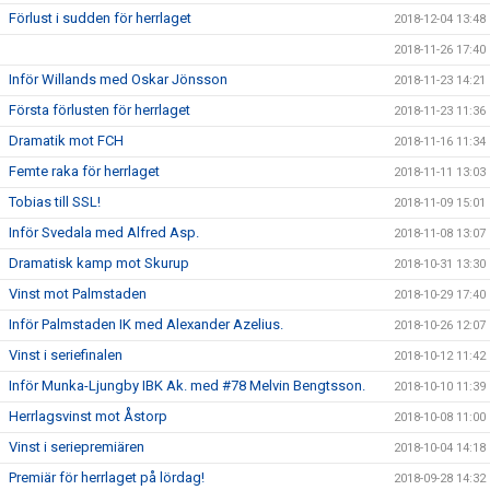
Förlust i sudden för herrlaget
2018-12-04 13:48
2018-11-26 17:40
Inför Willands med Oskar Jönsson
2018-11-23 14:21
Första förlusten för herrlaget
2018-11-23 11:36
Dramatik mot FCH
2018-11-16 11:34
Femte raka för herrlaget
2018-11-11 13:03
Tobias till SSL!
2018-11-09 15:01
Inför Svedala med Alfred Asp.
2018-11-08 13:07
Dramatisk kamp mot Skurup
2018-10-31 13:30
Vinst mot Palmstaden
2018-10-29 17:40
Inför Palmstaden IK med Alexander Azelius.
2018-10-26 12:07
Vinst i seriefinalen
2018-10-12 11:42
Inför Munka-Ljungby IBK Ak. med #78 Melvin Bengtsson.
2018-10-10 11:39
Herrlagsvinst mot Åstorp
2018-10-08 11:00
Vinst i seriepremiären
2018-10-04 14:18
Premiär för herrlaget på lördag!
2018-09-28 14:32