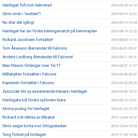
Herrlaget föll mot Halmstad
2016-09-29 16:10
Skön vinst i "sudden"!
2016-09-19 16:07
Nu drar det igång!
2016-09-14 15:04
Herrlaget har sin första träningsmatch på hemmaplan
2016-08-19 10:22
Rickard Jacobsen fortsätter!
2016-08-03 11:10
Tom Åkesson återvänder till Falcons
2016-06-01 09:57
Anders Lindberg återvänder till Falcons!
2016-05-11 09:21
Max Olsson förlänger över 16/17
2016-04-27 11:47
Målskytten fortsätter i Falcons
2016-04-26 09:07
Kaptenen fortsätter i Falcons
2016-04-25 09:25
Zyszczak blir ny assisterande tränare i herrlaget
2016-04-06 10:37
Herrlagets två första nyförvärv klara
2016-03-16 13:01
Sköna poäng för herrlaget
2016-01-26 10:29
Rickard och Niklas är tillbaka!
2015-12-04 14:37
Skön seger borta mot Örlogsstaden.
2015-12-04 13:54
Tung förlust på lördagen
2015-11-23 14:36