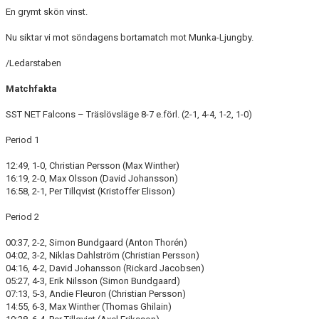
En grymt skön vinst.
Nu siktar vi mot söndagens bortamatch mot Munka-Ljungby.
/Ledarstaben
Matchfakta
SST NET Falcons – Träslövsläge 8-7 e.förl. (2-1, 4-4, 1-2, 1-0)
Period 1
12:49, 1-0, Christian Persson (Max Winther)
16:19, 2-0, Max Olsson (David Johansson)
16:58, 2-1, Per Tillqvist (Kristoffer Elisson)
Period 2
00:37, 2-2, Simon Bundgaard (Anton Thorén)
04:02, 3-2, Niklas Dahlström (Christian Persson)
04:16, 4-2, David Johansson (Rickard Jacobsen)
05:27, 4-3, Erik Nilsson (Simon Bundgaard)
07:13, 5-3, Andie Fleuron (Christian Persson)
14:55, 6-3, Max Winther (Thomas Ghilain)