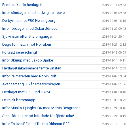
Femte raka för herrlaget!
2019-12-11 09:53
Inför söndagen med Ludwig Lehrecke
2019-12-06 09:48
Derbyvinst mot FBC Helsingborg
2019-12-03 15:15
Inför lördagen med Oskar Jönsson
2019-11-29 09:43
Sju vinster efter åtta omgångar
2019-11-24 20:41
Dags för match mot Höllviken
2019-11-21 12:12
Fortsatt serieledning!
2019-11-18 09:09
Inför Skurup med Jakob Bjarke
2019-11-14 19:11
Herrlaget inkasserade femte vinsten
2019-11-11 12:53
Inför Palmstaden med Robin Rolf
2019-11-07 13:34
Avancemang i Skånemästerskapen
2019-11-07 11:36
Herrlaget mot IBK Lund i SkM
2019-11-04 10:40
Ett rejält bottennapp!
2019-10-30 10:22
Inför Munka-Ljungby IBK med Melvin Bengtsson
2019-10-24 10:16
Stark första period bäddade för fjärde raka!
2019-10-21 10:19
Inför Eslövs IBF med Tobias Ohlsson-Bååth!
2019-10-15 11:50