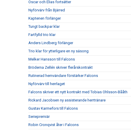
Oscar och Elias fortsätter
Nyförvärv från Bjärred
Kaptenen förlänger
Tungt backpar klar
Fartfylld trio klar
Anders Lindberg förlänger
Trio klar för ytterligare en ny säsong
Melker Hansson till Falcons
Bröderna Zellén skriver flerårskontrakt
Rutinerad hemvändare förstärker Falcons
Nyförvärv till herrlaget
Falcons skriver ett nytt kontrakt med Tobias Ohlsson-Bååth
Rickard Jacobsen ny assisterande herrtränare
Gustav Karmefors till Falcons
Seriepremiär
Robin Cronqvist åter i Falcons