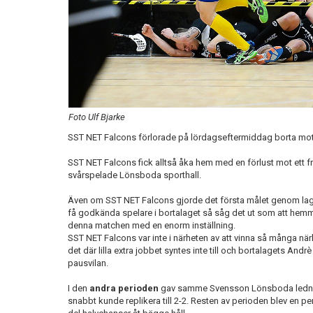
Foto Ulf Bjarke
SST NET Falcons förlorade på lördagseftermiddag borta mo
SST NET Falcons fick alltså åka hem med en förlust mot ett 
svårspelade Lönsboda sporthall.
Även om SST NET Falcons gjorde det första målet genom lag
få godkända spelare i bortalaget så såg det ut som att hemm
denna matchen med en enorm inställning.
SST NET Falcons var inte i närheten av att vinna så många 
det där lilla extra jobbet syntes inte till och bortalagets And
pausvilan.
I den
andra perioden
gav samme Svensson Lönsboda ledni
snabbt kunde replikera till 2-2. Resten av perioden blev en