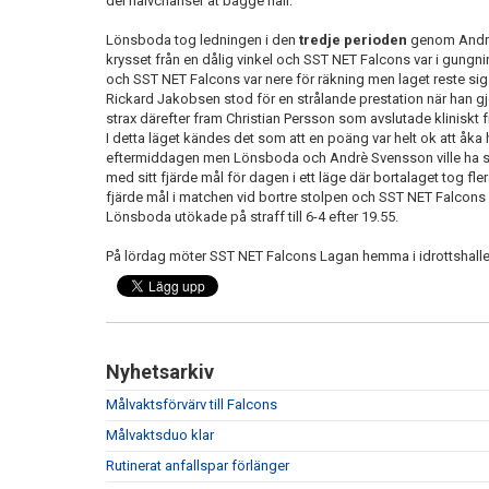
del halvchanser åt bägge håll.
Lönsboda tog ledningen i den
tredje perioden
genom Andrè 
krysset från en dålig vinkel och SST NET Falcons var i gungn
och SST NET Falcons var nere för räkning men laget reste sig
Rickard Jakobsen stod för en strålande prestation när han gj
strax därefter fram Christian Persson som avslutade kliniskt fr
I detta läget kändes det som att en poäng var helt ok att å
eftermiddagen men Lönsboda och Andrè Svensson ville ha si
med sitt fjärde mål för dagen i ett läge där bortalaget tog fle
fjärde mål i matchen vid bortre stolpen och SST NET Falcons v
Lönsboda utökade på straff till 6-4 efter 19.55.
På lördag möter SST NET Falcons Lagan hemma i idrottshalle
Nyhetsarkiv
Målvaktsförvärv till Falcons
Målvaktsduo klar
Rutinerat anfallspar förlänger