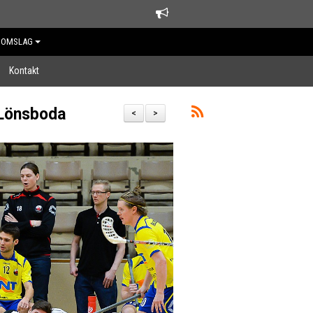
DOMSLAG
Kontakt
 Lönsboda
<
>