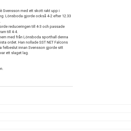
Svensson med ett skott rakt upp i
ing. Lönsboda gjorde också 4-2 efter 12.33
.
orde reduceringen till 4-3 och passade
am till 4-4.
ka hem med från Lönsboda sporthall denna
sta ordet. Han nollade SST NET Falcons
ra felbeslut innan Svensson gjorde sitt
ar ett slaget lag.
n.