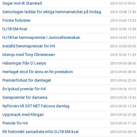
Seger mot IK Stanstad
2015-10-12 09:01
Seniorlagen laddar för viktiga hemmamatcher på lördag.
2015-10-08 12:30
Första förlusten
2015-10-05 13:32
DJ18 SM-Kval
2015-10-05 13:28
HJ18 har hemmapremiär i Juniorallsvenskan
2015-10-03 19:07
Inställd hemmapremiär för H4
2015-10-03 09:33
Intervju med Tony Christensen
2015-10-02 11:29
Hälsningar från O´Learys
2015-09-30 08:56
Herrlaget stod för ännu en fin prestation
2015-09-30 08:55
Premiärförlust för damlaget
2015-09-26 22:45
En lyckad premiär för H4
2015-09-26 10:15
Seriepremiär för damerna
2015-09-25 13:45
Nyförvärv till SST NET Falcons damlag
2015-09-25 12:34
Uppsnack med Klingan
2015-09-25 07:48
Premiär för H4
2015-09-24 11:32
Ett historiskt samarbete inför DJ18 SM-kval
2015-09-24 09:14