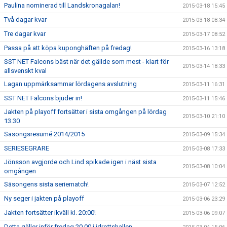
Paulina nominerad till Landskronagalan!
2015-03-18 15:45
Två dagar kvar
2015-03-18 08:34
Tre dagar kvar
2015-03-17 08:52
Passa på att köpa kuponghäften på fredag!
2015-03-16 13:18
SST NET Falcons bäst när det gällde som mest - klart för
2015-03-14 18:33
allsvenskt kval
Lagan uppmärksammar lördagens avslutning
2015-03-11 16:31
SST NET Falcons bjuder in!
2015-03-11 15:46
Jakten på playoff fortsätter i sista omgången på lördag
2015-03-10 21:10
13.30
Säsongsresumé 2014/2015
2015-03-09 15:34
SERIESEGRARE
2015-03-08 17:33
Jönsson avgjorde och Lind spikade igen i näst sista
2015-03-08 10:04
omgången
Säsongens sista seriematch!
2015-03-07 12:52
Ny seger i jakten på playoff
2015-03-06 23:29
Jakten fortsätter ikväll kl. 20:00!
2015-03-06 09:07
Detta gäller inför fredag 20.00 i idrottshallen