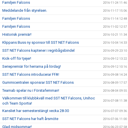
Familjen Falcons
2016-11-24 11:46
Meddelande från styrelsen.
2016-11-17 15:06
Familjen Falcons
2016-11-14 12:48
Familjen Falcons
2016-11-02 12:57
Historisk premiär!
2016-10-21 11:34
Klippans Buss ny sponsor till SST NET Falcons
2016-10-04 14:33
SST NET Falcons kaptener i regnbågsbindel
2016-09-29 23:10
Kick-off för tjejer!
2016-09-12 13:22
Seriepremiär för herrarna på lördag!
2016-09-12 10:16
SST NET Falcons introducerar FFA!
2016-09-08 14:24
Gummicentralen sponsrar SST NET Falcons
2016-08-09 17:57
Teamab spelar nu i Förstafemman!
2016-08-04 09:55
Välkommen till klubbkväll med SST NET Falcons, Unihoc
2016-07-08 11:38
och Team Sportia!
Kansliet har semesterstängt vecka 28-30
2016-07-07 09:36
SST NET Falcons har haft årsmöte
2016-07-06 11:00
Glad midsommar!
2016-06-23 07:58