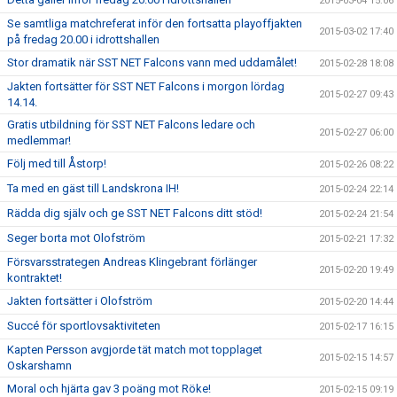
2015-03-04 15:06
Se samtliga matchreferat inför den fortsatta playoffjakten
2015-03-02 17:40
på fredag 20.00 i idrottshallen
Stor dramatik när SST NET Falcons vann med uddamålet!
2015-02-28 18:08
Jakten fortsätter för SST NET Falcons i morgon lördag
2015-02-27 09:43
14.14.
Gratis utbildning för SST NET Falcons ledare och
2015-02-27 06:00
medlemmar!
Följ med till Åstorp!
2015-02-26 08:22
Ta med en gäst till Landskrona IH!
2015-02-24 22:14
Rädda dig själv och ge SST NET Falcons ditt stöd!
2015-02-24 21:54
Seger borta mot Olofström
2015-02-21 17:32
Försvarsstrategen Andreas Klingebrant förlänger
2015-02-20 19:49
kontraktet!
Jakten fortsätter i Olofström
2015-02-20 14:44
Succé för sportlovsaktiviteten
2015-02-17 16:15
Kapten Persson avgjorde tät match mot topplaget
2015-02-15 14:57
Oskarshamn
Moral och hjärta gav 3 poäng mot Röke!
2015-02-15 09:19