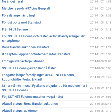
Nu är det nära!
2014-11-07 14:56
Matchens profil #97 Lina Bergvall
2014-11-07 10:31
Försäljningen är igång!
2014-11-06 11:36
Förlust borta mot Stanstad
2014-11-05 13:18
Från IH till Semme
2014-11-04 17:13
Följ SST NET Falcons och resten av Innebandysverige i din
2014-11-04 11:07
smartphone
Rosa Bandet-auktionen avslutad
2014-11-02 11:29
#7 Kapten Jeppsson-Widerberg inför Stanstad
2014-11-02 10:36
Ett dygn kvar av tröjauktionen
2014-10-30 22:08
SST NET Falcons gästspelar på Öster
2014-10-30 16:05
I dagarna börjar försäljningen av SST NET Falcons
2014-10-29 15:47
kuponghäfter Prutat & Klart!
Ni har väl inte missat Fysikens erbjudande för medlemmar i
2014-10-29 15:43
SST NET Falcons?
Följ SST NET Falcons matcher live på nätet
2014-10-29 15:05
Aktuell status i Rosa Bandet-auktionen
2014-10-28 22:45
Aktuell status i auktionen
2014-10-26 17:12