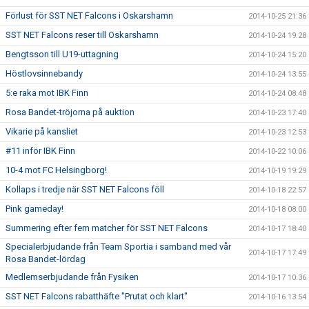
Förlust för SST NET Falcons i Oskarshamn
2014-10-25 21:36
SST NET Falcons reser till Oskarshamn
2014-10-24 19:28
Bengtsson till U19-uttagning
2014-10-24 15:20
Höstlovsinnebandy
2014-10-24 13:55
5:e raka mot IBK Finn
2014-10-24 08:48
Rosa Bandet-tröjorna på auktion
2014-10-23 17:40
Vikarie på kansliet
2014-10-23 12:53
#11 inför IBK Finn
2014-10-22 10:06
10-4 mot FC Helsingborg!
2014-10-19 19:29
Kollaps i tredje när SST NET Falcons föll
2014-10-18 22:57
Pink gameday!
2014-10-18 08:00
Summering efter fem matcher för SST NET Falcons
2014-10-17 18:40
Specialerbjudande från Team Sportia i samband med vår
2014-10-17 17:49
Rosa Bandet-lördag
Medlemserbjudande från Fysiken
2014-10-17 10:36
SST NET Falcons rabatthäfte "Prutat och klart"
2014-10-16 13:54