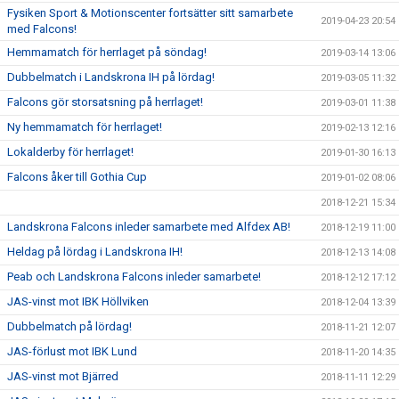
Fysiken Sport & Motionscenter fortsätter sitt samarbete
2019-04-23 20:54
med Falcons!
Hemmamatch för herrlaget på söndag!
2019-03-14 13:06
Dubbelmatch i Landskrona IH på lördag!
2019-03-05 11:32
Falcons gör storsatsning på herrlaget!
2019-03-01 11:38
Ny hemmamatch för herrlaget!
2019-02-13 12:16
Lokalderby för herrlaget!
2019-01-30 16:13
Falcons åker till Gothia Cup
2019-01-02 08:06
2018-12-21 15:34
Landskrona Falcons inleder samarbete med Alfdex AB!
2018-12-19 11:00
Heldag på lördag i Landskrona IH!
2018-12-13 14:08
Peab och Landskrona Falcons inleder samarbete!
2018-12-12 17:12
JAS-vinst mot IBK Höllviken
2018-12-04 13:39
Dubbelmatch på lördag!
2018-11-21 12:07
JAS-förlust mot IBK Lund
2018-11-20 14:35
JAS-vinst mot Bjärred
2018-11-11 12:29