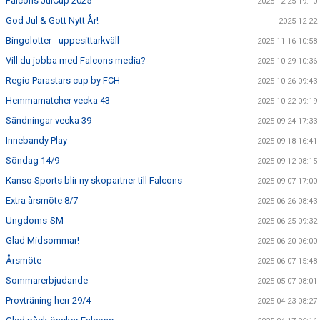
Falcons JulCup 2025
2025-12-25 19:10
God Jul & Gott Nytt År!
2025-12-22
Bingolotter - uppesittarkväll
2025-11-16 10:58
Vill du jobba med Falcons media?
2025-10-29 10:36
Regio Parastars cup by FCH
2025-10-26 09:43
Hemmamatcher vecka 43
2025-10-22 09:19
Sändningar vecka 39
2025-09-24 17:33
Innebandy Play
2025-09-18 16:41
Söndag 14/9
2025-09-12 08:15
Kanso Sports blir ny skopartner till Falcons
2025-09-07 17:00
Extra årsmöte 8/7
2025-06-26 08:43
Ungdoms-SM
2025-06-25 09:32
Glad Midsommar!
2025-06-20 06:00
Årsmöte
2025-06-07 15:48
Sommarerbjudande
2025-05-07 08:01
Provträning herr 29/4
2025-04-23 08:27