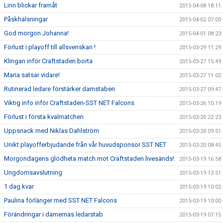
Linn blickar framåt
2015-04-08 18:11
Påskhälsningar
2015-04-02 07:00
God morgon Johanna!
2015-04-01 08:23
Förlust i playoff till allsvenskan !
2015-03-29 11:29
Klingan inför Craftstaden borta
2015-03-27 15:49
Maria satsar vidare!
2015-03-27 11:02
Rutinerad ledare förstärker damstaben
2015-03-27 09:47
Viktig info inför Craftstaden-SST NET Falcons
2015-03-26 10:19
Förlust i första kvalmatchen
2015-03-20 22:23
Uppsnack med Niklas Dahlström
2015-03-20 09:51
Unikt playofferbjudande från vår huvudsponsor SST NET
2015-03-20 08:45
Morgondagens glödheta match mot Craftstaden livesänds!
2015-03-19 16:58
Ungdomsavslutning
2015-03-19 13:51
1 dag kvar
2015-03-19 10:02
Paulina förlänger med SST NET Falcons
2015-03-19 10:00
Förändringar i damernas ledarstab
2015-03-19 07:15