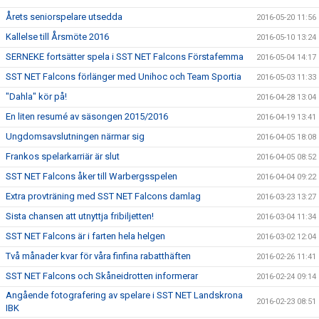
Årets seniorspelare utsedda
2016-05-20 11:56
Kallelse till Årsmöte 2016
2016-05-10 13:24
SERNEKE fortsätter spela i SST NET Falcons Förstafemma
2016-05-04 14:17
SST NET Falcons förlänger med Unihoc och Team Sportia
2016-05-03 11:33
"Dahla" kör på!
2016-04-28 13:04
En liten resumé av säsongen 2015/2016
2016-04-19 13:41
Ungdomsavslutningen närmar sig
2016-04-05 18:08
Frankos spelarkarriär är slut
2016-04-05 08:52
SST NET Falcons åker till Warbergsspelen
2016-04-04 09:22
Extra provträning med SST NET Falcons damlag
2016-03-23 13:27
Sista chansen att utnyttja fribiljetten!
2016-03-04 11:34
SST NET Falcons är i farten hela helgen
2016-03-02 12:04
Två månader kvar för våra finfina rabatthäften
2016-02-26 11:41
SST NET Falcons och Skåneidrotten informerar
2016-02-24 09:14
Angående fotografering av spelare i SST NET Landskrona
2016-02-23 08:51
IBK