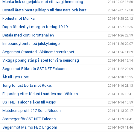
Munka fick segerjubla mot ett svagt hemmalag
2014-12-02 16:50
Beställ årets bästa julklapp till dina nära och kära!
2014-12-01 17:30
Förlust mot Munka
2014-11-28 22:12
Dags för derby i morgon fredag 19.19
2014-11-27 16:35
Betala med kort i Idrottshallen
2014-11-26 22:19
Innebandytomtar på julskyltningen
2014-11-26 22:07
Seger mot Stanstad i Skånemästerskapet
2014-11-26 11:39
Viktiga poäng står på spel för våra seniorlag
2014-11-24 12:14
Seger mot Röke för SST NET Falcons
2014-11-22 20:09
Åk till Tyrs Hov!
2014-11-18 16:15
Tung förlust borta mot Röke.
2014-11-16 21:13
En poäng efter förlust i sudden mot Vöikers
2014-11-15 19:41
SST NET Falcons åker till Växjö!
2014-11-14 13:59
Matchens profil #17 Sofia Nilsson
2014-11-13 09:17
Storseger för SST NET Falcons
2014-11-09 14:41
Seger mot Malmö FBC Ungdom
2014-11-09 11:46