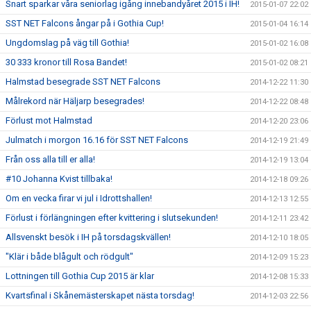
Snart sparkar våra seniorlag igång innebandyåret 2015 i IH!
2015-01-07 22:02
SST NET Falcons ångar på i Gothia Cup!
2015-01-04 16:14
Ungdomslag på väg till Gothia!
2015-01-02 16:08
30 333 kronor till Rosa Bandet!
2015-01-02 08:21
Halmstad besegrade SST NET Falcons
2014-12-22 11:30
Målrekord när Häljarp besegrades!
2014-12-22 08:48
Förlust mot Halmstad
2014-12-20 23:06
Julmatch i morgon 16.16 för SST NET Falcons
2014-12-19 21:49
Från oss alla till er alla!
2014-12-19 13:04
#10 Johanna Kvist tillbaka!
2014-12-18 09:26
Om en vecka firar vi jul i Idrottshallen!
2014-12-13 12:55
Förlust i förlängningen efter kvittering i slutsekunden!
2014-12-11 23:42
Allsvenskt besök i IH på torsdagskvällen!
2014-12-10 18:05
"Klär i både blågult och rödgult"
2014-12-09 15:23
Lottningen till Gothia Cup 2015 är klar
2014-12-08 15:33
Kvartsfinal i Skånemästerskapet nästa torsdag!
2014-12-03 22:56