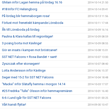
Ghilain inför Lagan hemma på lördag 16.16
2014-10-14 21:50
#18 Inför FC Helsingborg
2014-10-14 09:41
På lördag blir hemmaborgen rosa!
2014-10-13 11:56
Förlust mot frenetiskt kämpande Lönsboda
2014-10-11 17:44
Åk till Lönsboda på lördag
2014-10-09 16:16
Paulina & Klara kallas till regionläger!
2014-10-09 08:59
3 poäng borta mot Kävlinge!
2014-10-09 08:55
Gör en insats i kampen mot bröstcaner!
2014-10-08 15:01
SST NET Falcons + Rosa Bandet = sant!
2014-10-07 13:00
Zyszczak efter storsegern!
2014-10-07 08:40
Lotta Andersson inför Kävlinge
2014-10-06 15:37
Seger med 15-2 för SST NET Falcons
2014-10-04 18:48
"Macke" inför Slätafly hemma i morgon 14.14
2014-10-03 17:07
#25 Fredrika "Tulle" Olsson inför hemmapremiären
2014-10-01 16:40
6-6 i Lund igår för SST NET Falcons
2014-10-01 00:25
Vårt kansli flyttar!
2014-09-30 10:47