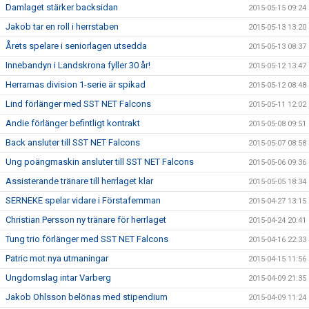
Damlaget stärker backsidan
2015-05-15 09:24
Jakob tar en roll i herrstaben
2015-05-13 13:20
Årets spelare i seniorlagen utsedda
2015-05-13 08:37
Innebandyn i Landskrona fyller 30 år!
2015-05-12 13:47
Herrarnas division 1-serie är spikad
2015-05-12 08:48
Lind förlänger med SST NET Falcons
2015-05-11 12:02
Andie förlänger befintligt kontrakt
2015-05-08 09:51
Back ansluter till SST NET Falcons
2015-05-07 08:58
Ung poängmaskin ansluter till SST NET Falcons
2015-05-06 09:36
Assisterande tränare till herrlaget klar
2015-05-05 18:34
SERNEKE spelar vidare i Förstafemman
2015-04-27 13:15
Christian Persson ny tränare för herrlaget
2015-04-24 20:41
Tung trio förlänger med SST NET Falcons
2015-04-16 22:33
Patric mot nya utmaningar
2015-04-15 11:56
Ungdomslag intar Varberg
2015-04-09 21:35
Jakob Ohlsson belönas med stipendium
2015-04-09 11:24