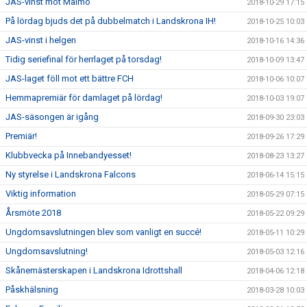
JAS-vinst mot Malmö
2018-10-29 17:15
På lördag bjuds det på dubbelmatch i Landskrona IH!
2018-10-25 10:03
JAS-vinst i helgen
2018-10-16 14:36
Tidig seriefinal för herrlaget på torsdag!
2018-10-09 13:47
JAS-laget föll mot ett bättre FCH
2018-10-06 10:07
Hemmapremiär för damlaget på lördag!
2018-10-03 19:07
JAS-säsongen är igång
2018-09-30 23:03
Premiär!
2018-09-26 17:29
Klubbvecka på Innebandyesset!
2018-08-23 13:27
Ny styrelse i Landskrona Falcons
2018-06-14 15:15
Viktig information
2018-05-29 07:15
Årsmöte 2018
2018-05-22 09:29
Ungdomsavslutningen blev som vanligt en succé!
2018-05-11 10:29
Ungdomsavslutning!
2018-05-03 12:16
Skånemästerskapen i Landskrona Idrottshall
2018-04-06 12:18
Påskhälsning
2018-03-28 10:03