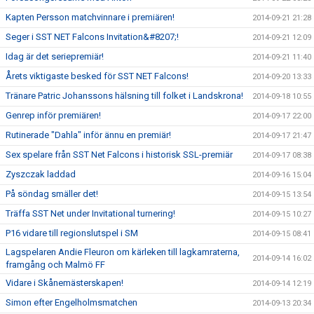
Kapten Persson matchvinnare i premiären!
2014-09-21 21:28
Seger i SST NET Falcons Invitation&#8207;!
2014-09-21 12:09
Idag är det seriepremiär!
2014-09-21 11:40
Årets viktigaste besked för SST NET Falcons!
2014-09-20 13:33
Tränare Patric Johanssons hälsning till folket i Landskrona!
2014-09-18 10:55
Genrep inför premiären!
2014-09-17 22:00
Rutinerade "Dahla" inför ännu en premiär!
2014-09-17 21:47
Sex spelare från SST Net Falcons i historisk SSL-premiär
2014-09-17 08:38
Zyszczak laddad
2014-09-16 15:04
På söndag smäller det!
2014-09-15 13:54
Träffa SST Net under Invitational turnering!
2014-09-15 10:27
P16 vidare till regionslutspel i SM
2014-09-15 08:41
Lagspelaren Andie Fleuron om kärleken till lagkamraterna,
2014-09-14 16:02
framgång och Malmö FF
Vidare i Skånemästerskapen!
2014-09-14 12:19
Simon efter Engelholmsmatchen
2014-09-13 20:34