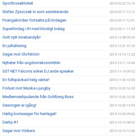
Sportlovsaktivitet
2016-02-22 16:16
Stefan Zyszczak in som assisterande
2016-02-17 12:12
Poängskörden fortsatte på lördagen
2016-02-17 12:01
Superlördag i IH med blodigt inslag
2016-02-11 11:09
Gott nytt innebandyår!
2015-12-28 09:35
En julhälsning
2015-12-21 07:23
Seger mot Olofström
2015-12-14 12:22
Nyheter från ungdomskommittén
2015-12-11 10:44
SST NET Falcons söker DJ:ande speaker
2015-11-19 09:52
En fullspäckad helg väntar!
2015-11-04 10:00
Förlust mot Munka-Ljungby
2015-10-29 16:33
Medlemserbjudande från Sohlberg Buss
2015-10-26 10:20
Säsongen är igång!
2015-10-20 14:59
Härlig bortaseger för herrlaget!
2015-10-20 09:02
Derby #1
2015-10-15 08:52
Seger mot Vöikers
2015-10-14 13:45