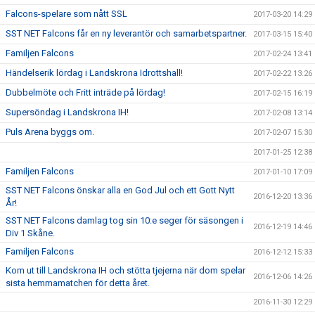
Falcons-spelare som nått SSL
2017-03-20 14:29
SST NET Falcons får en ny leverantör och samarbetspartner.
2017-03-15 15:40
Familjen Falcons
2017-02-24 13:41
Händelserik lördag i Landskrona Idrottshall!
2017-02-22 13:26
Dubbelmöte och Fritt inträde på lördag!
2017-02-15 16:19
Supersöndag i Landskrona IH!
2017-02-08 13:14
Puls Arena byggs om.
2017-02-07 15:30
2017-01-25 12:38
Familjen Falcons
2017-01-10 17:09
SST NET Falcons önskar alla en God Jul och ett Gott Nytt
2016-12-20 13:36
År!
SST NET Falcons damlag tog sin 10:e seger för säsongen i
2016-12-19 14:46
Div 1 Skåne.
Familjen Falcons
2016-12-12 15:33
Kom ut till Landskrona IH och stötta tjejerna när dom spelar
2016-12-06 14:26
sista hemmamatchen för detta året.
2016-11-30 12:29