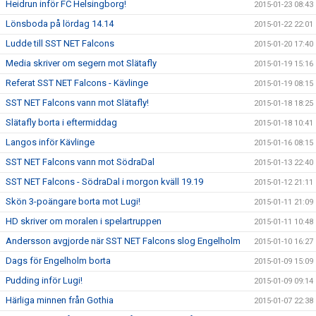
Heidrun inför FC Helsingborg!
2015-01-23 08:43
Lönsboda på lördag 14.14
2015-01-22 22:01
Ludde till SST NET Falcons
2015-01-20 17:40
Media skriver om segern mot Slätafly
2015-01-19 15:16
Referat SST NET Falcons - Kävlinge
2015-01-19 08:15
SST NET Falcons vann mot Slätafly!
2015-01-18 18:25
Slätafly borta i eftermiddag
2015-01-18 10:41
Langos inför Kävlinge
2015-01-16 08:15
SST NET Falcons vann mot SödraDal
2015-01-13 22:40
SST NET Falcons - SödraDal i morgon kväll 19.19
2015-01-12 21:11
Skön 3-poängare borta mot Lugi!
2015-01-11 21:09
HD skriver om moralen i spelartruppen
2015-01-11 10:48
Andersson avgjorde när SST NET Falcons slog Engelholm
2015-01-10 16:27
Dags för Engelholm borta
2015-01-09 15:09
Pudding inför Lugi!
2015-01-09 09:14
Härliga minnen från Gothia
2015-01-07 22:38