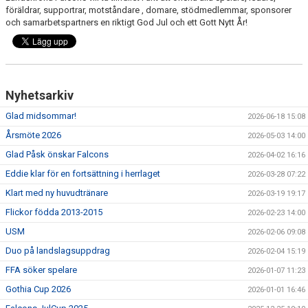
FALCONS KLUBBSHOP
föräldrar, supportrar, motståndare , domare, stödmedlemmar, sponsorer
och samarbetspartners en riktigt God Jul och ett Gott Nytt År!
INNEBANDY PÅ SKOLTID
Nyhetsarkiv
Glad midsommar!
2026-06-18 15:08
Årsmöte 2026
2026-05-03 14:00
Glad Påsk önskar Falcons
2026-04-02 16:16
Eddie klar för en fortsättning i herrlaget
2026-03-28 07:22
Klart med ny huvudtränare
2026-03-19 19:17
Flickor födda 2013-2015
2026-02-23 14:00
USM
2026-02-06 09:08
Duo på landslagsuppdrag
2026-02-04 15:19
FFA söker spelare
2026-01-07 11:23
Gothia Cup 2026
2026-01-01 16:46