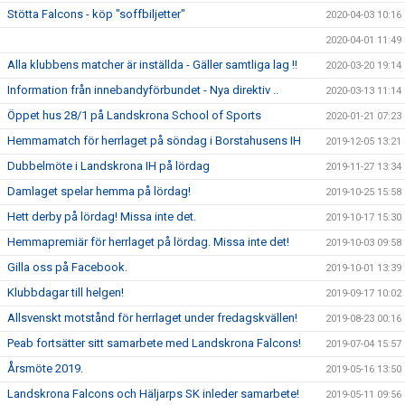
Stötta Falcons - köp "soffbiljetter"
2020-04-03 10:16
2020-04-01 11:49
Alla klubbens matcher är inställda - Gäller samtliga lag !!
2020-03-20 19:14
Information från innebandyförbundet - Nya direktiv ..
2020-03-13 11:14
Öppet hus 28/1 på Landskrona School of Sports
2020-01-21 07:23
Hemmamatch för herrlaget på söndag i Borstahusens IH
2019-12-05 13:21
Dubbelmöte i Landskrona IH på lördag
2019-11-27 13:34
Damlaget spelar hemma på lördag!
2019-10-25 15:58
Hett derby på lördag! Missa inte det.
2019-10-17 15:30
Hemmapremiär för herrlaget på lördag. Missa inte det!
2019-10-03 09:58
Gilla oss på Facebook.
2019-10-01 13:39
Klubbdagar till helgen!
2019-09-17 10:02
Allsvenskt motstånd för herrlaget under fredagskvällen!
2019-08-23 00:16
Peab fortsätter sitt samarbete med Landskrona Falcons!
2019-07-04 15:57
Årsmöte 2019.
2019-05-16 13:50
Landskrona Falcons och Häljarps SK inleder samarbete!
2019-05-11 09:56