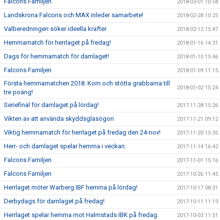
Falcons Familjen
2018-03-01 10:58
Landskrona Falcons och MAX inleder samarbete!
2018-02-28 10:25
Valberedningen söker ideella krafter
2018-02-12 15:47
Hemmamatch för herrlaget på fredag!
2018-01-16 14:31
Dags för hemmamatch för damlaget!
2018-01-10 15:46
Falcons Familjen
2018-01-09 11:15
Första hemmamatchen 2018. Kom och stötta grabbarna till
2018-01-02 15:24
tre poäng!
Seriefinal för damlaget på lördag!
2017-11-28 15:26
Vikten av att använda skyddsglasögon
2017-11-21 09:12
Viktig hemmamatch för herrlaget på fredag den 24-nov!
2017-11-20 15:35
Herr- och damlaget spelar hemma i veckan.
2017-11-14 16:42
Falcons Familjen
2017-11-01 15:16
Falcons Familjen
2017-10-26 11:45
Herrlaget möter Warberg IBF hemma på lördag!
2017-10-17 08:31
Derbydags för damlaget på fredag!
2017-10-11 11:19
Herrlaget spelar hemma mot Halmstads IBK på fredag.
2017-10-03 11:51