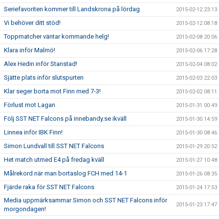
Seriefavoriten kommer till Landskrona på lördag
2015-02-12 23:13
Vi behöver ditt stöd!
2015-02-12 08:18
Toppmatcher väntar kommande helg!
2015-02-08 20:06
Klara inför Malmö!
2015-02-06 17:28
Alex Hedin inför Stanstad!
2015-02-04 08:02
Sjätte plats inför slutspurten
2015-02-03 22:03
Klar seger borta mot Finn med 7-3!
2015-02-02 08:11
Förlust mot Lagan
2015-01-31 00:49
Följ SST NET Falcons på innebandy.se ikväll
2015-01-30 14:59
Linnea inför IBK Finn!
2015-01-30 08:46
Simon Lundvall till SST NET Falcons
2015-01-29 20:52
Het match utmed E4 på fredag kväll
2015-01-27 10:48
Målrekord när man bortaslog FCH med 14-1
2015-01-26 08:35
Fjärde raka för SST NET Falcons
2015-01-24 17:53
Media uppmärksammar Simon och SST NET Falcons inför
2015-01-23 17:47
morgondagen!