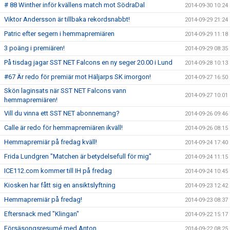
# 88 Winther inför kvällens match mot SödraDal
2014-09-30 10:24
Viktor Andersson är tillbaka rekordsnabbt!
2014-09-29 21:24
Patric efter segern i hemmapremiären
2014-09-29 11:18
3 poäng i premiären!
2014-09-29 08:35
På tisdag jagar SST NET Falcons en ny seger 20.00 i Lund
2014-09-28 10:13
#67 Är redo för premiär mot Häljarps SK imorgon!
2014-09-27 16:50
Skön laginsats när SST NET Falcons vann
2014-09-27 10:01
hemmapremiären!
Vill du vinna ett SST NET abonnemang?
2014-09-26 09:46
Calle är redo för hemmapremiären ikväll!
2014-09-26 08:15
Hemmapremiär på fredag kväll!
2014-09-24 17:40
Frida Lundgren "Matchen är betydelsefull för mig"
2014-09-24 11:15
ICE112.com kommer till IH på fredag
2014-09-24 10:45
Kiosken har fått sig en ansiktslyftning
2014-09-23 12:42
Hemmapremiär på fredag!
2014-09-23 08:37
Eftersnack med "Klingan"
2014-09-22 15:17
Försäsongsresumé med Anton
2014-09-22 08:25