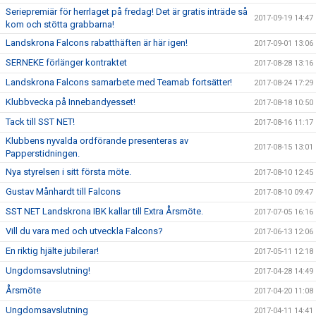
Seriepremiär för herrlaget på fredag! Det är gratis inträde så
2017-09-19 14:47
kom och stötta grabbarna!
Landskrona Falcons rabatthäften är här igen!
2017-09-01 13:06
SERNEKE förlänger kontraktet
2017-08-28 13:16
Landskrona Falcons samarbete med Teamab fortsätter!
2017-08-24 17:29
Klubbvecka på Innebandyesset!
2017-08-18 10:50
Tack till SST NET!
2017-08-16 11:17
Klubbens nyvalda ordförande presenteras av
2017-08-15 13:01
Papperstidningen.
Nya styrelsen i sitt första möte.
2017-08-10 12:45
Gustav Månhardt till Falcons
2017-08-10 09:47
SST NET Landskrona IBK kallar till Extra Årsmöte.
2017-07-05 16:16
Vill du vara med och utveckla Falcons?
2017-06-13 12:06
En riktig hjälte jubilerar!
2017-05-11 12:18
Ungdomsavslutning!
2017-04-28 14:49
Årsmöte
2017-04-20 11:08
Ungdomsavslutning
2017-04-11 14:41