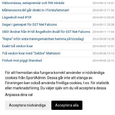
Hälsomässa, seriepremiär och fritt inträde
2014-09-12 14:07
Mårtenssons Bil går direkt in i Förstafemman!
2014-09-12 11:34
Lägeskoll med #10!
2014-09-12 09:29
Seger i genrepet för SST Net Falcons
2014-09-11 23:28
OBS! Ändrat från IH till Ängelholm ikväll för SST Net Falcons
2014-09-11 17:04
"Rejne" inför sista träningsmatchen hemma på torsdag!
2014-09-09 10:28
Exakt två veckor kvar
2014-09-07 10:57
Två veckor kvar med "Sebbe" Mattsson
2014-09-06 15:13
Förlust mot piggt Stanstad
2014-09-05 22:15
Belgien inför Stanstad hemma
2014-09-04 12:27
För att hemsidan ska fungera korrekt använder vi nödvändiga
25 dagar kvar
2014-09-02 16:37
cookies från SportAdmin. Dessa går inte att stänga av.
Summering av lägret
2014-09-01 08:57
Föreningen kan också använda frivilliga cookies, t.ex. för statistik
eller marknadsföring. Du väljer själv om du vill acceptera dessa.
Ghillain tremålsskytt när SST Net Falcons föll i sudden
2014-08-30 23:01
Anpassa dina val
Ny chans idag 16.00 på IH
2014-08-30 10:14
Ännu ett nyförvärv till SST Net Falcons
2014-08-29 11:30
Acceptera nödvändiga
Acceptera alla
Klara inför Växjölägret
2014-08-29 10:02