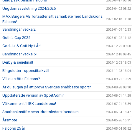
Glad påsk önskar Falcons
2025-04-17 06:16
Ungdomsavslutning 2024/2025
2025-04-02 08:22
MAX Burgers AB fortsätter sitt samarbete med Landskrona
2025-02-18 11:18
Falcons!
Sändningar vecka 2
2025-01-09 12:33
Gothia Cup 2025
2025-01-02 11:12
God Jul & Gott Nytt År!
2024-12-22 09:00
Sändningar vecka 51
2024-12-18 09:45
Derby & seriefinal!
2024-12-03 18:03
Bingolotter - uppesittarkväll
2024-11-23 13:04
Vill du stötta Falcons?
2024-09-21 13:29
Är du sugen på att prova Sveriges snabbaste sport?
2024-08-28 08:10
Uppdaterade version av SportAdmin
2024-08-01 14:28
Välkommen till IBK Landskrona!
2024-07-01 15:39
Sparbanksstiftelsens Idrottsledarstipendium
2024-06-04 15:47
Årsmöte
2024-05-26 15:11
Falcons 25 år
2024-05-04 05:52