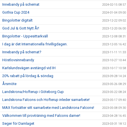
Innebandy på schemat
2024-02-15 08:57
Gothia Cup 2024
2024-01-04 09:00
Bingolotter digitalt
2023-12-22 09:02
God Jul & Gott Nytt År!
2023-12-20 06:00
Bingolotter - Uppesittarkväll
2023-12-08 08:31
I dag är det Internationella frivilligdagen.
2023-12-05 16:42
Innebandy på schemat?
2023-11-11 11:33
Höstlovsinnebandy
2023-10-27 10:44
Karlslundsvägen avstängd vid IH
2023-10-17 10:58
20% rabatt på lördag & söndag
2023-09-28 14:24
Årsmöte
2023-05-26 08:29
Landskrona/Hofterup i Göteborg Cup
2023-05-22 08:24
Landskrona Falcons och Hofterup inleder samarbete!
2023-05-17 09:40
MAX fortsätter sitt samarbete med Landskrona Falcons!
2023-05-08 09:30
Välkommen till provträning med Falcons damer!
2023-04-28 16:45
Seger för Damlaget
2023-03-31 18:12