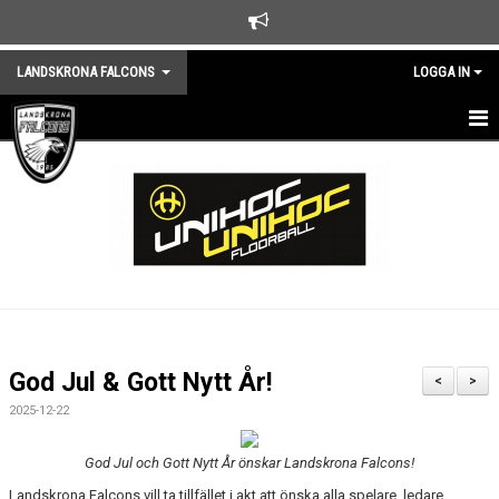
LANDSKRONA FALCONS
LOGGA IN
HEM
NYHETER
KLUBBEN
KALENDER
TRÄNINGSTIDER
God Jul & Gott Nytt År!
<
>
MEDLEMSKAP
2025-12-22
KONTAKTA KLUBBEN
God Jul och Gott Nytt År önskar Landskrona Falcons!
Landskrona Falcons vill ta tillfället i akt att önska alla spelare, ledare,