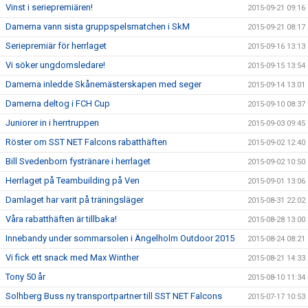
Vinst i seriepremiären!
2015-09-21 09:16
Damerna vann sista gruppspelsmatchen i SkM
2015-09-21 08:17
Seriepremiär för herrlaget
2015-09-16 13:13
Vi söker ungdomsledare!
2015-09-15 13:54
Damerna inledde Skånemästerskapen med seger
2015-09-14 13:01
Damerna deltog i FCH Cup
2015-09-10 08:37
Juniorer in i herrtruppen
2015-09-03 09:45
Röster om SST NET Falcons rabatthäften
2015-09-02 12:40
Bill Svedenborn fystränare i herrlaget
2015-09-02 10:50
Herrlaget på Teambuilding på Ven
2015-09-01 13:06
Damlaget har varit på träningsläger
2015-08-31 22:02
Våra rabatthäften är tillbaka!
2015-08-28 13:00
Innebandy under sommarsolen i Ängelholm Outdoor 2015
2015-08-24 08:21
Vi fick ett snack med Max Winther
2015-08-21 14:33
Tony 50 år
2015-08-10 11:34
Solhberg Buss ny transportpartner till SST NET Falcons
2015-07-17 10:53