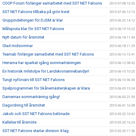
COOP Forum förlänger samarbetet med SST NET Falcons
2015-07-08 10:35
SST NET Falcons tillbaka på grön kvist
2015-07-06 12:15
Gruppindelningen för DJSM är klar
2015-06-25 14:12
Målspruta klar för SST NET Falcons
2015-06-19 10:22
Nytt datum för årsmötet
2015-06-18 11:44
Glad midsommar
2015-06-18 11:29
Teamab förlänger samarbetet med SST NET Falcons
2015-06-15 15:41
Herrarna har sparkat igång sommarträningen
2015-06-12 08:42
En historisk milstolpe för Landskronainnebandyn!
2015-06-10 10:25
Tungt nyförvärv till SST NET Falcons
2015-06-10 06:00
Spelprogrammen för Skånemästerskapen är klara
2015-06-09 15:54
Damernas sommarträning igång!
2015-06-03 21:00
Dagordning till årsmötet
2015-06-01 16:08
Jakob och SST NET Falcons belönade
2015-05-22 10:42
Kallelse till årsmöte
2015-05-20 16:23
SST NET Falcons startar division 4-lag
2015-05-20 11:36