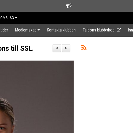
DOMSLAG
tider
Medlemskap
Kontakta klubben
Falcons klubbshop
In
ns till SSL.
<
>