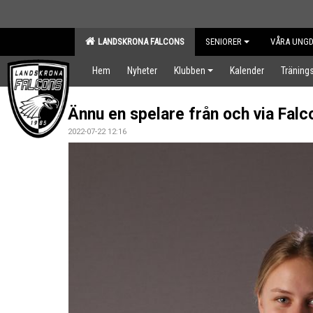
LANDSKRONA FALCONS
SENIORER
VÅRA UNG
Hem
Nyheter
Klubben
Kalender
Tränings
Ännu en spelare från och via Falco
2022-07-22 12:16